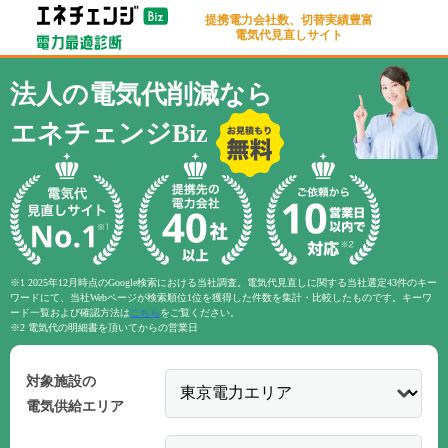
提携電力会社数、切替実績豊富
電気代見直しサイト
法人の電気代削減なら
エネチェンジBiz
※1 2025年12月時点のGoogle検索における当社調査。電気代見直しに関する当社選定43件のキー
ワードにて、当社Webページが検索順位1位を獲得した件数を集計・比較したものです。キーワ
ード一覧および確認方法は
こちら
をご覧ください。
※2 電気代の明細書を頂いてからの営業日
対象施設の
電気供給エリア