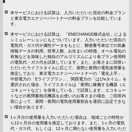
本サービスにおける試算は、入力いただいた現在の料金プラン
と東京電力エナジーパートナーの料金プランを比較していま
す。
本サービスにおける試算は、「ENECHANGE株式会社」による
シミュレーションにもとづいています。入力いただいた現在の
電気代・ガス代や属性データをもとに、郵便番号単位での気象
情報データの利用、世帯人数、お住まいの特徴、オール電化の
有無などを加味した独自のアルゴリズムにより各プラン使用時
の電気代・ガス代を試算しています。また、お客さまに回答い
ただいたライフスタイルに応じて、昼間と夜間の電気使用量を
推定しており、東京電力エナジーパートナーの「電化上手」、
中部電力の「Eライフプラン」、関西電力の「はぴeタイム」を
選択された場合、ライフスタイルは「夜間に稼働する機器（エ
コキュートなど）を保有している」で試算します。エコキュー
トなどの夜間蓄熱式機器をお使いのお客さまの場合、ご回答内
容によって、昼間・夜間の電気使用量割合を適切に設定できな
い場合があります。
1ヶ月分の使用量を入力いただいた場合は、地域ごとの特性か
ら12ヶ月分の使用量を推定しております。また、1ヶ月の電気
代・ガス代、もしくは、12ヶ月に満たない使用量を入力いただ