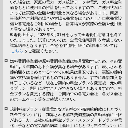
いた場合は、家庭の電力・ガス統計データや電気・ガス料金単
価をもとに使用量の推計を行っておりますので、ご使用状況に
よっては実際の金額や使用量と異なる場合があります。商店・
事務所でご利用の場合や太陽光発電をはじめとした自家発電設
備や蓄電池をご利用の場合も、計算結果が実際の金額や使用量
と異なる場合があります。
※電化上手は、2025年3月31日をもって全電化住宅割引を終了
いたしました。試算については、全電化住宅割引を考慮しない
試算結果となります。全電化住宅割引終了の詳細については
こちら
をご確認ください。
燃料費調整単価や原料費調整単価は毎月変動するため、その変
動により年間のおトク額が異なる場合があります。表示される
節約額をはじめとするすべての結果は目安であり、実際の節約
額や支払額を保証するものではありません。すでに新規加入を
終了しているなど、現在ご契約の料金プランを変更後、元の料
金プラン・割引に戻すことができない場合もありますので、料
金プランを変更する際は、ご契約中の各電力会社・各ガス会社
のホームページ等をご確認ください。
規制料金プラン（従量電灯などの特定小売供給約款にもとづく
料金プラン）には、加算される燃料費調整額の変動単価に上限
がある一方、当社の自由料金プラン（スタンダードプランや電
化上手などの電気需給約款［低圧］にもとづく料金プラン）に