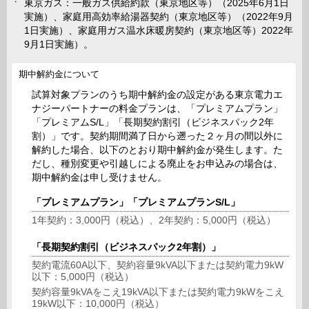
東京ガス：一般ガス供給約款（東京地区等）（2025年6月1日
実施）、家庭用高効率給湯器契約（東京地区等）（2022年9月
1日実施）、家庭用ガス温水床暖房契約（東京地区等）2022年
9月1日実施）。
期中解約金について
試算対象プランのうち期中解約金の設定がある東京電力エ
ナジーパートナーの料金プランは、「プレミアムプラン」
「プレミアムS/L」「長期契約割引（ビジネスパック2年
割）」です。契約期間満了日から遡った２ヶ月の間以外に
解約した場合、以下のとおり期中解約金が発生します。た
だし、種別変更や引越しによる廃止をお申込みの場合は、
期中解約金は申し受けません。
「プレミアムプラン」「プレミアムプランS/L」
1年契約：3,000円（税込）、2年契約：5,000円（税込）
「長期契約割引（ビジネスパック2年割）」
契約電流60A以下、契約容量9kVA以下または契約電力9kW
以下：5,000円（税込）
契約容量9kVAをこえ19kVA以下または契約電力9kWをこえ
19kW以下：10,000円（税込）