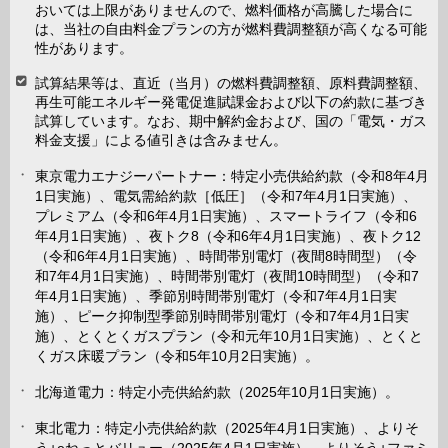
おいては上限がありませんので、燃料価格が高騰した場合に
は、当社の自由料金プランの方が燃料費調整額が高くなる可能
性があります。
試算結果等は、直近（当月）の燃料費調整額、原料費調整額、
再生可能エネルギー発電促進賦課金および以下の約款に基づき
試算しています。なお、期中解約金および、国の「電気・ガス
料金支援」による値引きは含みません。
東京電力エナジーパートナー：特定小売供給約款（令和8年4月
1日実施）、電気需給約款［低圧］（令和7年4月1日実施）、
プレミアム（令和6年4月1日実施）、スマートライフ（令和6
年4月1日実施）、夜トク8（令和6年4月1日実施）、夜トク12
（令和6年4月1日実施）、時間帯別電灯（夜間8時間型）（令
和7年4月1日実施）、時間帯別電灯（夜間10時間型）（令和7
年4月1日実施）、季節別時間帯別電灯（令和7年4月1日実
施）、ピーク抑制型季節別時間帯別電灯（令和7年4月1日実
施）、とくとくガスプラン（令和元年10月1日実施）、とくと
くガス床暖プラン（令和5年10月2日実施）。
北海道電力：特定小売供給約款（2025年10月1日実施）。
東北電力：特定小売供給約款（2025年4月1日実施）、よりそ