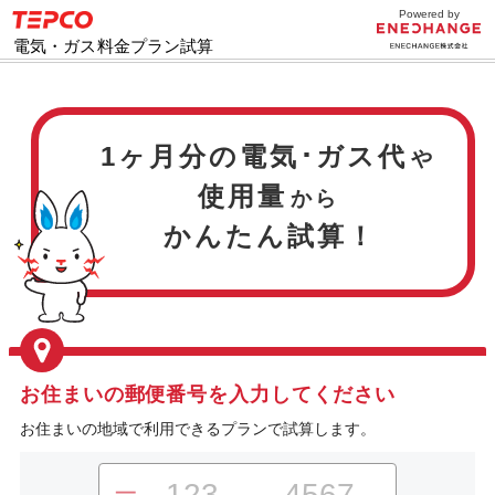
Powered by
TEPCO
E
電気・ガス料金プラン試算
1ヶ月分の電気･ガス代
や
使用量
から
かんたん試算！
お住まいの郵便番号を入力してください
お住まいの地域で利用できるプランで試算します。