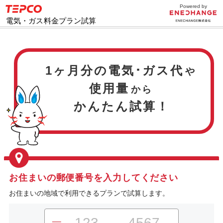
Powered by
TEPCO
E
電気・ガス料金プラン試算
1ヶ月分の電気･ガス代
や
使用量
から
かんたん試算！
お住まいの郵便番号を入力してください
お住まいの地域で利用できるプランで試算します。