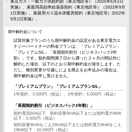
東京ガス：一般ガス供給約款（東京地区等）（2025年6月1日
実施）、家庭用高効率給湯器契約（東京地区等）（2022年9月
1日実施）、家庭用ガス温水床暖房契約（東京地区等）2022年
9月1日実施）。
期中解約金について
試算対象プランのうち期中解約金の設定がある東京電力エ
ナジーパートナーの料金プランは、「プレミアムプラン」
「プレミアムS/L」「長期契約割引（ビジネスパック2年
割）」です。契約期間満了日から遡った２ヶ月の間以外に
解約した場合、以下のとおり期中解約金が発生します。た
だし、種別変更や引越しによる廃止をお申込みの場合は、
期中解約金は申し受けません。
「プレミアムプラン」「プレミアムプランS/L」
1年契約：3,000円（税込）、2年契約：5,000円（税込）
「長期契約割引（ビジネスパック2年割）」
契約電流60A以下、契約容量9kVA以下または契約電力9kW
以下：5,000円（税込）
契約容量9kVAをこえ19kVA以下または契約電力9kWをこえ
19kW以下：10,000円（税込）