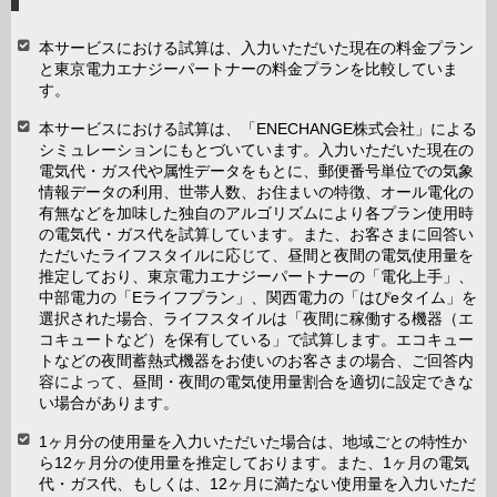
本サービスにおける試算は、入力いただいた現在の料金プラン
と東京電力エナジーパートナーの料金プランを比較していま
す。
本サービスにおける試算は、「ENECHANGE株式会社」による
シミュレーションにもとづいています。入力いただいた現在の
電気代・ガス代や属性データをもとに、郵便番号単位での気象
情報データの利用、世帯人数、お住まいの特徴、オール電化の
有無などを加味した独自のアルゴリズムにより各プラン使用時
の電気代・ガス代を試算しています。また、お客さまに回答い
ただいたライフスタイルに応じて、昼間と夜間の電気使用量を
推定しており、東京電力エナジーパートナーの「電化上手」、
中部電力の「Eライフプラン」、関西電力の「はぴeタイム」を
選択された場合、ライフスタイルは「夜間に稼働する機器（エ
コキュートなど）を保有している」で試算します。エコキュー
トなどの夜間蓄熱式機器をお使いのお客さまの場合、ご回答内
容によって、昼間・夜間の電気使用量割合を適切に設定できな
い場合があります。
1ヶ月分の使用量を入力いただいた場合は、地域ごとの特性か
ら12ヶ月分の使用量を推定しております。また、1ヶ月の電気
代・ガス代、もしくは、12ヶ月に満たない使用量を入力いただ