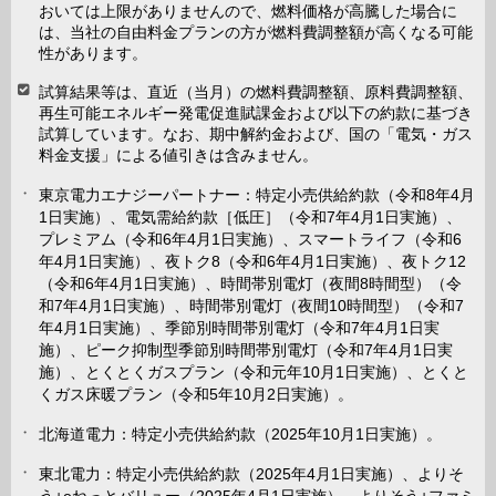
おいては上限がありませんので、燃料価格が高騰した場合に
は、当社の自由料金プランの方が燃料費調整額が高くなる可能
性があります。
試算結果等は、直近（当月）の燃料費調整額、原料費調整額、
再生可能エネルギー発電促進賦課金および以下の約款に基づき
試算しています。なお、期中解約金および、国の「電気・ガス
料金支援」による値引きは含みません。
東京電力エナジーパートナー：特定小売供給約款（令和8年4月
1日実施）、電気需給約款［低圧］（令和7年4月1日実施）、
プレミアム（令和6年4月1日実施）、スマートライフ（令和6
年4月1日実施）、夜トク8（令和6年4月1日実施）、夜トク12
（令和6年4月1日実施）、時間帯別電灯（夜間8時間型）（令
和7年4月1日実施）、時間帯別電灯（夜間10時間型）（令和7
年4月1日実施）、季節別時間帯別電灯（令和7年4月1日実
施）、ピーク抑制型季節別時間帯別電灯（令和7年4月1日実
施）、とくとくガスプラン（令和元年10月1日実施）、とくと
くガス床暖プラン（令和5年10月2日実施）。
北海道電力：特定小売供給約款（2025年10月1日実施）。
東北電力：特定小売供給約款（2025年4月1日実施）、よりそ