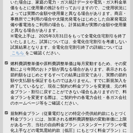
いた場合は、家庭の電力・ガス統計データや電気・ガス料金単
価をもとに使用量の推計を行っておりますので、ご使用状況に
よっては実際の金額や使用量と異なる場合があります。商店・
事務所でご利用の場合や太陽光発電をはじめとした自家発電設
備や蓄電池をご利用の場合も、計算結果が実際の金額や使用量
と異なる場合があります。
※電化上手は、2025年3月31日をもって全電化住宅割引を終了
いたしました。試算については、全電化住宅割引を考慮しない
試算結果となります。全電化住宅割引終了の詳細については
こちら
をご確認ください。
燃料費調整単価や原料費調整単価は毎月変動するため、その変
動により年間のおトク額が異なる場合があります。表示される
節約額をはじめとするすべての結果は目安であり、実際の節約
額や支払額を保証するものではありません。すでに新規加入を
終了しているなど、現在ご契約の料金プランを変更後、元の料
金プラン・割引に戻すことができない場合もありますので、料
金プランを変更する際は、ご契約中の各電力会社・各ガス会社
のホームページ等をご確認ください。
規制料金プラン（従量電灯などの特定小売供給約款にもとづく
料金プラン）には、加算される燃料費調整額の変動単価に上限
がある一方、当社の自由料金プラン（スタンダードプランや電
化上手などの電気需給約款［低圧］にもとづく料金プラン）に