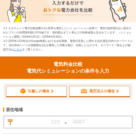
※1 エネチェンジ電力比較診断の3人世帯を選択したシミュレーション結果で、電気代節約額1位に表示さ
れたプランの年間節約額の平均値です。節約額はギフト券などの特典金額も含まれています。（シミュレ
ーション期間／2026年4月1日～2026年6月30日）
※2 2025年12月時点のGoogle検索における当社調査。電気代見直しに関する当社選定43件のキーワードに
て、当社Webページが検索順位1位を獲得した件数を集計・比較したものです。キーワード一覧および確
認方法は
こちら
をご覧ください。
電気料金比較
電気代シミュレーションの条件を入力
引越しの場合
高圧法人の場合
居住地域