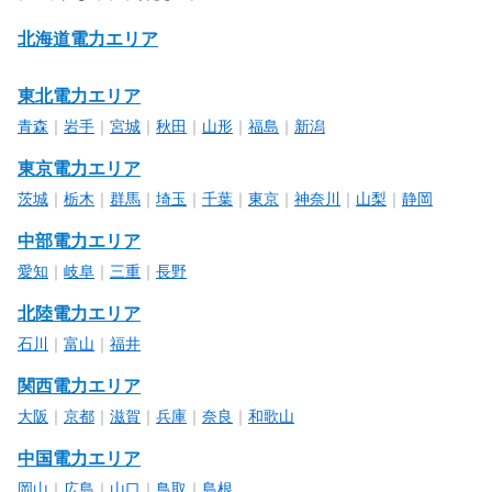
北海道電力エリア
東北電力エリア
青森
｜
岩手
｜
宮城
｜
秋田
｜
山形
｜
福島
｜
新潟
東京電力エリア
茨城
｜
栃木
｜
群馬
｜
埼玉
｜
千葉
｜
東京
｜
神奈川
｜
山梨
｜
静岡
中部電力エリア
愛知
｜
岐阜
｜
三重
｜
長野
北陸電力エリア
石川
｜
富山
｜
福井
関西電力エリア
大阪
｜
京都
｜
滋賀
｜
兵庫
｜
奈良
｜
和歌山
中国電力エリア
岡山
｜
広島
｜
山口
｜
鳥取
｜
島根