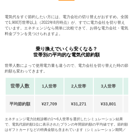
電気代をすぐ節約したい方には、電力会社の切り替えがおすすめ。全国
で1,900万世帯以上（2022年8月時点）が、すでに電力会社を切り替え
ています。エネチェンジなら簡単に比較できて、お得な電力会社・電気
料金プランを見つけられますよ。
乗り換えでいくら安くなる？
世帯別の平均的な電気代節約額
世帯人数によって使用電力量も違うので、電力会社を切り替えた時の節
約額も変わってきます。
世帯人数
1人世帯
2人世帯
3人世帯
平均節約額
¥27,709
¥31,271
¥33,801
¥
エネチェンジ電力比較診断の1〜6人世帯を選択したシミュレーション結果
で、電気代節約額1位に表示されたプランの年間節約額の平均値です。節約額
はギフトカードなどの特典金額も含まれています（シミュレーション期間／