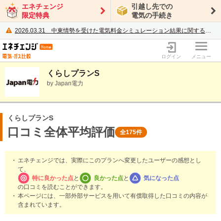
エネチェンジ
引越し先での
限定特典
電気の手続き
2026.03.31
中東情勢を受けた電気料金シミュレーション結果に関するご案内
電力・ガス比較サイト エネチェンジ
ログイン
メニュー
くらしプランS
by Japan電力
くらしプランS
口コミ全体平均評価
全175件
エネチェンジでは、実際にこのプランへ変更したユーザーの感想とし
て、
特に良かった点
と
良かった点
と
気になった点
の口コミを読むことができます。
本ページには、一部外部サービスを用いて有償取得した口コミの内容が
含まれています。