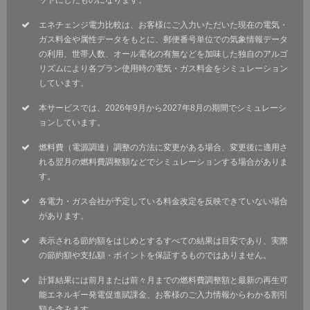
ットにしたものになります。
エネチェンジ電力比較は、お客様にご入力いただいた現在の電気・
ガス料金や属性データをもとに、郵便番号単位での気象情報データ
の利用、世帯人数、オール電化の有無などを加味した独自のアルゴ
リズムにより各プラン使用時の電気・ガス料金をシミュレーション
しています。
本サービスでは、2026年9月から2027年8月の期間でシミュレーシ
ョンしています。
燃料費（電源調達）調整の方法に変更がある場合、変更後に適用さ
れる翌月の燃料費調整額などでシミュレーションする場合がありま
す。
各電力・ガス会社が予定している料金改定を反映できていない場合
があります。
表示される節約額をはじめとするすべての結果は目安であり、実際
の節約額や支払額・ポイントを保証するものではありません。
計算結果には前月または前々月までの燃料費調整額と最新の再生可
能エネルギー発電促進賦課金、お客様のご入力情報からわかる割引
額を含みます。