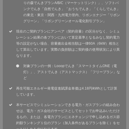
りの森でんきプランA/B/C（マーケットリンク）」、ソフトバ
ンクでんき「自然でんき」「おうちでんき」「くらしでんき」
の東北・東京・関西・九州電力管内、リボンエナジー「リボン
グリーン」「リボングリーンオール電化割引プラン」
現在のご契約プランにアンペア（契約容量）の区分がなく、シミュ
レーション結果の各プランにおいて算定基準となるみなし契約電力
等の設定がない場合、容量拠出金相当額は一律60A（6kW）相当と
して算出しています。実際の負担額はご契約後の使用状況により異
なります。
対象プランの一例：Looopでんき「スマートタイムONE（電
灯）」、アストでんき（アストマックス）「フリープラン」な
ど
再生可能エネルギー発電促進賦課金単価は4.18円/kWhとして計算
しています。
本サービスでシミュレーションできる電力・ガスプランの組み合わ
せは、電力・ガス会社のサービスとしてセットでお申込みいただけ
るもの、または、各電力プランにエネチェンジで申し込めるガス節
約額ランキング１位のプラン（加入条件があるプランを除く）をセ