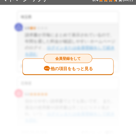
埼玉県
1.5
請求書が月毎にまとめて表示されているので、
年間を通した料金が確認しやすい ホームページ
のログイ...
ログインまたは会員登録をして続き
を読む
会員登録をして
2026.02.18 投稿
参考になった
0
件
他の項目をもっと見る
北海道
5.0
分かりやすい請求書でとても良いです。 また、
過去の使用量や請求書は月ごとにリスト化さ
れ、いつ...
ログインまたは会員登録をして続き
を読む
2025.06.29 投稿
参考になった
0
件