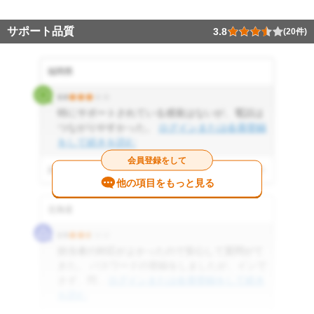
サポート品質
3.8
(20件)
福岡県
3.0
特にサポートされている感覚はないが、電話は
つながりやすかった。
ログインまたは会員登録
をして続きを読む
会員登録をして
2025.06.02 投稿
参考になった
0
件
他の項目をもっと見る
北海道
2.5
担当者の対応がよかったので安心して質問がて
きた。 パスワードの登録をしましたが、インで
きず、問...
ログインまたは会員登録をして続き
を読む