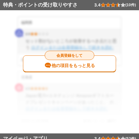
特典・ポイントの受け取りやすさ
3.4
(10件)
福岡県
2.0
セット割がないところが改善するべき点だと思
う
ログインまたは会員登録をして続きを読む
会員登録をして
2025.06.02 投稿
参考になった
0
件
他の項目をもっと見る
北海道
4.5
Japan電力×エネチェンジ Amazonギフトカー
ドプレゼントキャンペーンがあったこと。 ポ...
ログインまたは会員登録をして続きを読む
2024.11.09 投稿
参考になった
0
件
マイページ・アプリ
3.4
(53件)