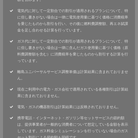
電気代に対して一定割合での割引が適用されるプランについて、特
に但し書きがない場合は一律に電気使用量に基づく価格に消費税率
を乗じたものから割引を行い、その後に燃料費調整額、再エネ賦課
金を足し合わせる計算を行っています。
ガス代に対して一定割合での割引が適用されるプランについて、特
に但し書きがない場合は一律に含んだガス使用量に基づく価格（原
料費調整額を含む）に消費税率を乗じたものから割引する計算を行
っています。
離島ユニバーサルサービス調整単価は計算結果に含まれておりませ
ん。
現在ご利用中の電力・ガス会社で適用されている各種割引は計算結
果に含まれておりません。
電気・ガスの機器割引は計算結果には反映されておりません。
携帯電話・インターネット・ガソリン等セットサービスの節約額
は、提供事業者が一般的な消費者について想定している金額を表示
しています。ガス料金シミュレーションを行っていない場合のガス
セット割引による節約額も同様です。