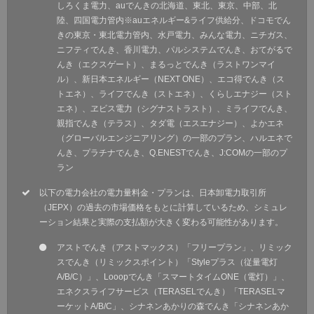
しろくま電力、auでんきの北海道、東北、東京、中部、北
陸、四国電力管内※auエネルギー&ライフ供給分、ドコモでん
きの東京・東北電力管内、水戸電力、みんな電力、ニチガス、
ニフティでんき、香川電力、パルシステムでんき、おてがるで
んき（エクスゲート）、まるっとでんき（ラストワンマイ
ル）、新日本エネルギー（NEXT ONE）、エコ得でんき（ス
トエネ）、ライフでんき（ストエネ）、くらしエナジー（スト
エネ）、ヱビス電力（シグナストラスト）、ミライフでんき、
親指でんき（テラス）、タダ電（エスエナジー）、よかエネ
（グローバルエンジニアリング）の一部のプラン、ハルエネで
んき、プラチナでんき、Q.ENESTでんき、J:COMの一部のプ
ラン
以下の電力会社の電力量料金・プランは、日本卸電力取引所
（JEPX）の過去の市場価格をもとに計算しているため、シミュレ
ーション結果と実際の支払額が大きく変わる可能性があります。
アストでんき（アストマックス）「フリープラン」、リミック
スでんき（リミックスポイント）「Styleプラス（従量電灯
A/B/C）」、Looopでんき「スマートタイムONE（電灯）」、
エネクスライフサービス（TERASELでんき）「TERASELマ
ーケットA/B/C」、シナネンあかりの森でんき「シナネンあか