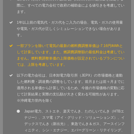
際に、すべての電力会社で政府の補助金による値引きを考慮してい
ます。
1年以上前の電気代・ガス代をご入力の場合、電気・ガスの使用量
や電気・ガス代が正しくシミュレーションできない場合がありま
す。
一部プランを除いて電気の最新の燃料費調整単価は-7.16円/kWhと
して計算しています。また、燃調費調整額の最低料金は考慮してい
ません。燃料費調整単価の上限価格が設定されているプランについ
ては、上限を考慮しています。
以下の電力会社は、日本卸電力取引所（JEPX）の市場価格と連動
した燃料費・調達費の調整をしています。前月または前々月までに
適用される単価から計算しているため、今後の市場価格の変動に応
じて計算結果と実際の支払額が大きく変わる可能性があります。
※沖縄電力管内を除く
Japan電力、ストエネ、楽天でんき、たのしいでんき（HTBエ
ナジー）、スマ電（アイ・グリッド・ソリューションズ）、イ
デックスでんき（新出光）、東急でんき＆ガス、アースインフ
ィニティ、シン・エナジー、エバーグリーン・リテイリング、