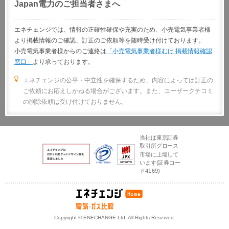
Japan電力のご担当者さまへ
エネチェンジでは、情報の正確性確保や充実のため、小売電気事業者様
より掲載情報のご確認、訂正のご依頼等を随時受け付けております。
小売電気事業者様からのご連絡は
「小売電気事業者様むけ 掲載情報確認
窓口」
より承っております。
エネチェンジの公平・中立性を確保するため、内容によっては訂正の
ご依頼にお応えしかねる場合がございます。また、ユーザークチコミ
の削除依頼は受け付けておりません。
当社は東京証券
取引所グロース
市場に上場して
います(証券コー
ド4169)
電力比較サイト エ
Copyright © ENECHANGE Ltd. All Rights Reserved.