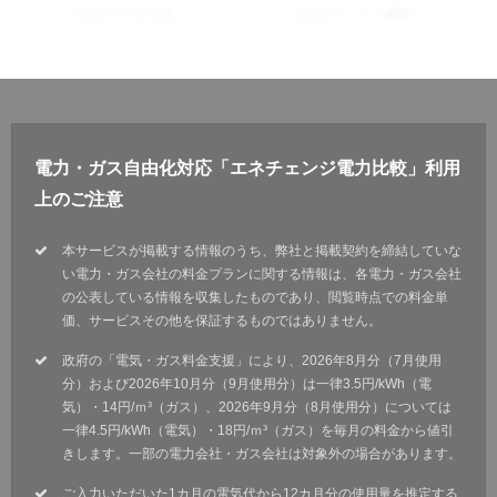
2024.11.09 投稿
参考になった
0
件
電力・ガス自由化対応「エネチェンジ電力比較」利用
上のご注意
本サービスが掲載する情報のうち、弊社と掲載契約を締結していな
い電力・ガス会社の料金プランに関する情報は、各電力・ガス会社
の公表している情報を収集したものであり、閲覧時点での料金単
価、サービスその他を保証するものではありません。
政府の「電気・ガス料金支援」により、2026年8月分（7月使用
分）および2026年10月分（9月使用分）は一律3.5円/kWh（電
気）・14円/ｍ³（ガス）、2026年9月分（8月使用分）については
一律4.5円/kWh（電気）・18円/ｍ³（ガス）を毎月の料金から値引
きします。一部の電力会社・ガス会社は対象外の場合があります。
ご入力いただいた1カ月の電気代から12カ月分の使用量を推定する