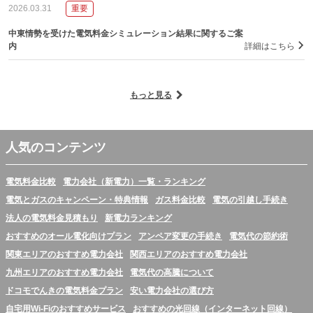
2026.03.31
重要
中東情勢を受けた電気料金シミュレーション結果に関するご案
内
詳細はこちら
もっと見る
人気のコンテンツ
電気料金比較
電力会社（新電力）一覧・ランキング
電気とガスのキャンペーン・特典情報
ガス料金比較
電気の引越し手続き
法人の電気料金見積もり
新電力ランキング
おすすめのオール電化向けプラン
アンペア変更の手続き
電気代の節約術
関東エリアのおすすめ電力会社
関西エリアのおすすめ電力会社
九州エリアのおすすめ電力会社
電気代の高騰について
ドコモでんきの電気料金プラン
安い電力会社の選び方
自宅用Wi-Fiのおすすめサービス
おすすめの光回線（インターネット回線）