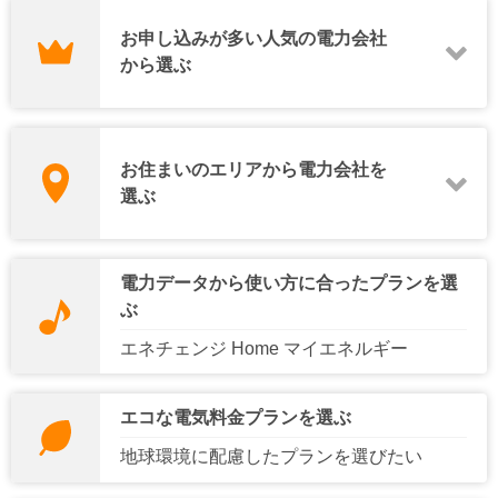
お申し込みが多い人気の電力会社
から選ぶ
一定期間のお申し込み数の集計結果をもとに表示しています。
エバーグリーン・リテイ
お住まいのエリアから電力会社を
コスモでんき
ミツウロコでんき
リング
選ぶ
シン・エナジー株式会社
北海道電力エリア
東北電力エリア
idemitsuでんき
Looopでんき
（旧洸陽電機）
電力データから使い方に合ったプランを選
ぶ
エネチェンジ Home マイエネルギー
東京電力エリア
中部電力エリア
バリューでんき
エコな電気料金プランを選ぶ
北陸電力エリア
関西電力エリア
地球環境に配慮したプランを選びたい