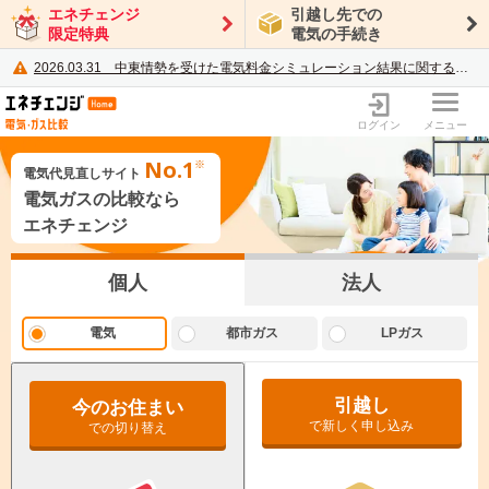
エネチェンジ
引越し先での
限定特典
電気の手続き
2026.03.31
中東情勢を受けた電気料金シミュレーション結果に関するご案内
電力・ガス比較サイト エネチェンジ
ログイン
メニュー
No.1
電気代見直しサイト
電気ガスの比較なら
エネチェンジ
個人
法人
電気
都市ガス
LPガス
前の画面に戻る
引越し
今のお住まい
LPガス（プロパンガス）の料金は
都市ガスの比較では、
地域
で新しく申し込み
での切り替え
ご利用状況を入力いただくと、
個別交渉に基づくため、
複数社からの見積もり比較をおすすめします。
各プランの節約額を調べることができます。
-
〒