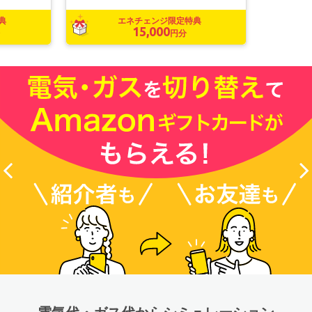
典
エネチェンジ限定特典
15,000
円分