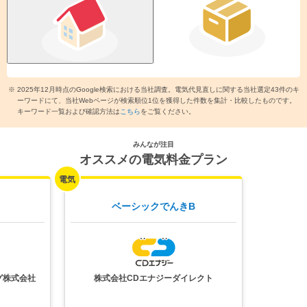
LPガス（プロパンガス）の
都市ガスの
世帯人数
一括見積もりページへ
比較ページへ
「
エネチェンジ利用規約
」 をご一読いただき内容に同意いただけましたら
「簡単シミュ
※ 2025年12月時点のGoogle検索における当社調査。電気代見直しに関する当社選定43件のキ
レーション」ボタンを押してください。
ーワードにて、当社Webページが検索順位1位を獲得した件数を集計・比較したものです。
簡単シミュレーション
キーワード一覧および確認方法は
こちら
をご覧ください。
今すぐ節約額をチェック！
みんなが注目
オススメの電気料金プラン
シミュレーション条件
春
秋
夏
冬
平均電気代
15,767
21,171
ベーシックでんきB
約
円/月
約
円/月
東京電力
スタンダードS
40A
電力会社・プラン
日中：
家族の半分以下が
家にいる
在宅状況
夜間：
22時以降まで
夜更かし
条件を変更する
グ株式会社
株式会社CDエナジーダイレクト