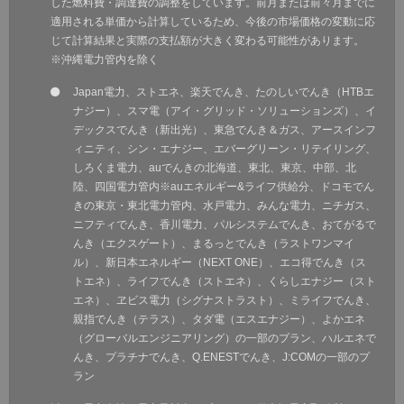
した燃料費・調達費の調整をしています。前月または前々月までに
適用される単価から計算しているため、今後の市場価格の変動に応
じて計算結果と実際の支払額が大きく変わる可能性があります。
※沖縄電力管内を除く
Japan電力、ストエネ、楽天でんき、たのしいでんき（HTBエ
ナジー）、スマ電（アイ・グリッド・ソリューションズ）、イ
デックスでんき（新出光）、東急でんき＆ガス、アースインフ
ィニティ、シン・エナジー、エバーグリーン・リテイリング、
しろくま電力、auでんきの北海道、東北、東京、中部、北
陸、四国電力管内※auエネルギー&ライフ供給分、ドコモでん
きの東京・東北電力管内、水戸電力、みんな電力、ニチガス、
ニフティでんき、香川電力、パルシステムでんき、おてがるで
んき（エクスゲート）、まるっとでんき（ラストワンマイ
ル）、新日本エネルギー（NEXT ONE）、エコ得でんき（ス
トエネ）、ライフでんき（ストエネ）、くらしエナジー（スト
エネ）、ヱビス電力（シグナストラスト）、ミライフでんき、
親指でんき（テラス）、タダ電（エスエナジー）、よかエネ
（グローバルエンジニアリング）の一部のプラン、ハルエネで
んき、プラチナでんき、Q.ENESTでんき、J:COMの一部のプ
ラン