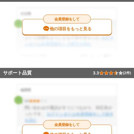
大分県
会員登録をして
3.5
他の項目をもっと見る
請求書はわかりやすく，次はここを節約しよう
という目標をもつこともできやすかった
ログイ
ンまたは会員登録をして続きを読む
2016.11.11 投稿
参考になった
0
件
サポート品質
3.3
(2件)
福岡県
3.0
問い合わせの電話がすぐにつながり、対応良か
ったです。
ログインまたは会員登録をして続き
を読む
会員登録をして
2016.11.11 投稿
参考になった
0
件