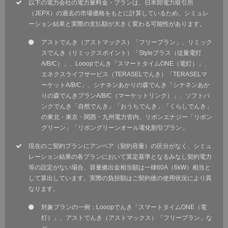
以下の電力会社の電力量料金・プランは、日本卸電力取引所
（JEPX）の過去の市場価格をもとに計算しているため、シミュレ
ーション結果と実際の支払額が大きく変わる可能性があります。
アストでんき（アストマックス）「フリープラン」、リミック
スでんき（リミックスポイント）「Styleプラス（従量電灯
A/B/C）」、Looopでんき「スマートタイムONE（電灯）」、
エネクスライフサービス（TERASELでんき）「TERASELマ
ーケットA/B/C」、シナネンあかりの森でんき「シナネンあか
りの森でんきプランA/B/C（マーケットリンク）」、ソフトバ
ンクでんき「自然でんき」「おうちでんき」「くらしでんき」
の東北・東京・関西・九州電力管内、リボンエナジー「リボン
グリーン」「リボングリーンオール電化割引プラン」
現在のご契約プランにアンペア（契約容量）の区分がなく、シミュ
レーション結果の各プランにおいて算定基準となるみなし契約電力
等の設定がない場合、容量拠出金相当額は一律60A（6kW）相当と
して算出しています。実際の負担額はご契約後の使用状況により異
なります。
対象プランの一例：Looopでんき「スマートタイムONE（電
灯）」、アストでんき（アストマックス）「フリープラン」な