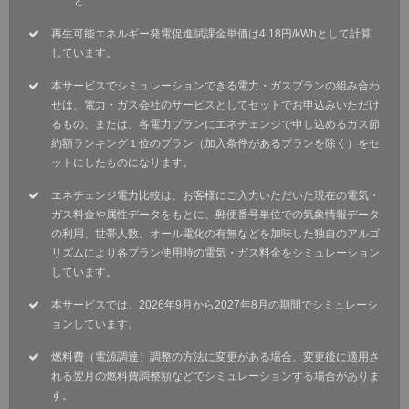
ど
再生可能エネルギー発電促進賦課金単価は4.18円/kWhとして計算
しています。
本サービスでシミュレーションできる電力・ガスプランの組み合わ
せは、電力・ガス会社のサービスとしてセットでお申込みいただけ
るもの、または、各電力プランにエネチェンジで申し込めるガス節
約額ランキング１位のプラン（加入条件があるプランを除く）をセ
ットにしたものになります。
エネチェンジ電力比較は、お客様にご入力いただいた現在の電気・
ガス料金や属性データをもとに、郵便番号単位での気象情報データ
の利用、世帯人数、オール電化の有無などを加味した独自のアルゴ
リズムにより各プラン使用時の電気・ガス料金をシミュレーション
しています。
本サービスでは、2026年9月から2027年8月の期間でシミュレーシ
ョンしています。
燃料費（電源調達）調整の方法に変更がある場合、変更後に適用さ
れる翌月の燃料費調整額などでシミュレーションする場合がありま
す。