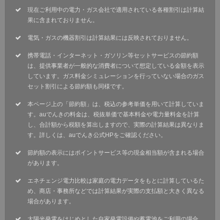
現在ご利用中の電力・ガス会社で適用されている各種割引は計算結
果に含まれておりません。
電気・ガスの機器割引は計算結果には反映されておりません。
携帯電話・インターネット・ガソリン等セットサービスの節約額
は、提供事業者が一般的な消費者について想定している金額を表示
しています。ガス料金シミュレーションを行っていない場合のガス
セット割引による節約額も同様です。
本ページ上の「節約額」は、税込の参考単価を用いて計算していま
す。auでんきの料金は、税抜単価で基本料金や電力量料金を計算
し、合計額から税額を算出しますので、実際の計算結果は異なりま
す。詳しくは、auでんき公式HPをご確認ください。
節約額の表示にはポイントサービス等の現金相当額が含まれる場合
があります。
エネチェンジ電力比較は家庭の電力データをもとに計算しているた
め、商店・事務所などでは計算結果が実際の支払額と大きく異なる
場合があります。
太陽光発電をはじめとした自家発電設備や蓄電池をご利用の場合、