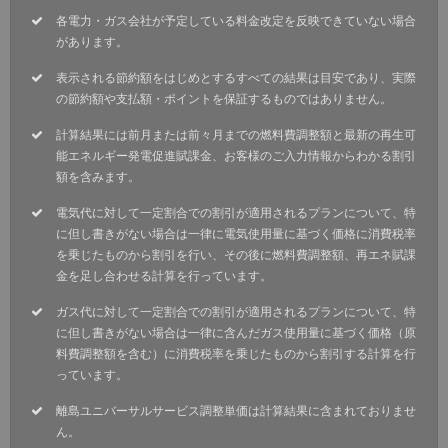
各電力・ガス会社が予定している料金改定を反映できていない場合
があります。
表示される節約額をはじめとするすべての結果は目安であり、実際
の節約額や支払額・ポイントを保証するものではありません。
計算結果には前月または前々月までの燃料費調整額と最新の再生可
能エネルギー発電促進賦課金、お客様のご入力情報からわかる割引
額を含みます。
電気代に対して一定割合での割引が適用されるプランについて、特
に但し書きがない場合は一律に電気使用量に基づく価格に消費税率
を乗じたものから割引を行い、その後に燃料費調整額、再エネ賦課
金を足し合わせる計算を行っています。
ガス代に対して一定割合での割引が適用されるプランについて、特
に但し書きがない場合は一律に含んだガス使用量に基づく価格（原
料費調整額を含む）に消費税率を乗じたものから割引する計算を行
っています。
離島ユニバーサルサービス調整単価は計算結果に含まれておりませ
ん。