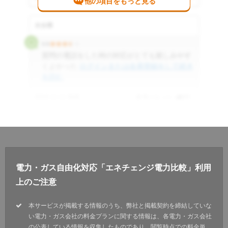
他の項目をもっと見る
大分県
3.5
質問の電話をした時の対応がとても親しみやす
くよかった
ログインまたは会員登録をして続き
を読む
2016.11.11 投稿
参考になった
0
件
電力・ガス自由化対応「エネチェンジ電力比較」利用
上のご注意
本サービスが掲載する情報のうち、弊社と掲載契約を締結していな
い電力・ガス会社の料金プランに関する情報は、各電力・ガス会社
の公表している情報を収集したものであり、閲覧時点での料金単