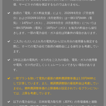
価、サービスその他を保証するものではありません。
政府の「電気・ガス料金支援」により、2026年8月分（7月使用
分）および2026年10月分（9月使用分）は一律3.5円/kWh（電
気）・14円/ｍ³（ガス）、2026年9月分（8月使用分）については
一律4.5円/kWh（電気）・18円/ｍ³（ガス）を毎月の料金から値引
きします。一部の電力会社・ガス会社は対象外の場合があります。
ご入力いただいた1カ月の電気代から12カ月分の使用量を推定する
際に、すべての電力会社で政府の補助金による値引きを考慮してい
ます。
1年以上前の電気代・ガス代をご入力の場合、電気・ガスの使用量
や電気・ガス代が正しくシミュレーションできない場合がありま
す。
一部プランを除いて電気の最新の燃料費調整単価は1.33円/kWhと
して計算しています。また、燃調費調整額の最低料金は考慮してい
ません。燃料費調整単価の上限価格が設定されているプランについ
ては、上限を考慮しています。
以下の電力会社は、日本卸電力取引所（JEPX）の市場価格と連動