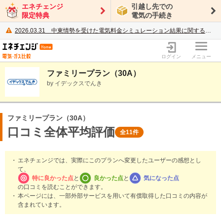
エネチェンジ
引越し先での
限定特典
電気の手続き
2026.03.31
中東情勢を受けた電気料金シミュレーション結果に関するご案内
電力・ガス比較サイト エネチェンジ
ログイン
メニュー
ファミリープラン（30A）
by イデックスでんき
ファミリープラン（30A）
口コミ全体平均評価
全11件
エネチェンジでは、実際にこのプランへ変更したユーザーの感想とし
て、
特に良かった点
と
良かった点
と
気になった点
の口コミを読むことができます。
本ページには、一部外部サービスを用いて有償取得した口コミの内容が
含まれています。