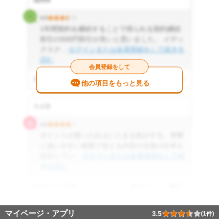
福岡県
3.5
1年間契約を継続することで得られる契約継続
割引の500円割引が良いと思いました。 イデッ
クスク...
ログインまたは会員登録をして続きを
読む
会員登録をして
2016.11.11 投稿
参考になった
0
件
他の項目をもっと見る
大分県
4.0
ポイントが思った以上にたまる気がする。実際
に使いやすい範囲で使える内容や交換の比率を
設定してい...
ログインまたは会員登録をして続
きを読む
2016.11.11 投稿
参考になった
0
件
マイページ・アプリ
3.5
(1件)