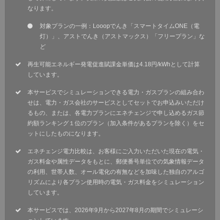
なります。
対象プランの一例：Looopでんき「スマートタイムONE（電
灯）」、アストでんき（アストマックス）「フリープラン」な
ど
再生可能エネルギー発電促進賦課金単価は4.18円/kWhとして計算
しています。
本サービスでシミュレーションできる電力・ガスプランの組み合わ
せは、電力・ガス会社のサービスとしてセットでお申込みいただけ
るもの、または、各電力プランにエネチェンジで申し込めるガス節
約額ランキング１位のプラン（加入条件があるプランを除く）をセ
ットにしたものになります。
エネチェンジ電力比較は、お客様にご入力いただいた現在の電気・
ガス料金や属性データをもとに、郵便番号単位での気象情報データ
の利用、世帯人数、オール電化の有無などを加味した独自のアルゴ
リズムにより各プラン使用時の電気・ガス料金をシミュレーション
しています。
本サービスでは、2026年9月から2027年8月の期間でシミュレーシ