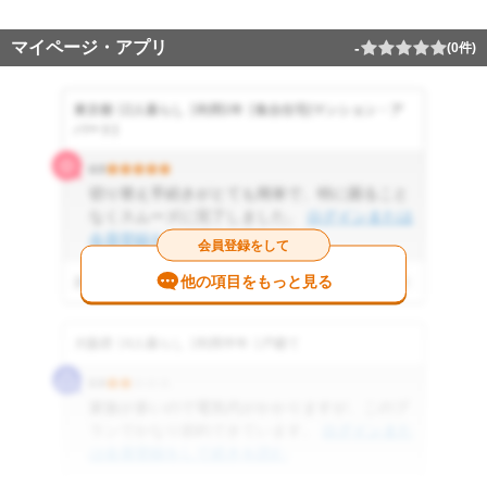
マイページ・アプリ
-
(0件)
東京都
2人暮らし
利用1年
集合住宅(マンション・ア
パート)
4.0
切り替え手続きがとても簡単で、特に困ること
なくスムーズに完了しました。
ログインまたは
会員登録をして続きを読む
会員登録をして
他の項目をもっと見る
2025.01.15 投稿
参考になった
12
件
大阪府
4人暮らし
利用半年
戸建て
2.0
家族が多いので電気代がかかりますが、このプ
ランでかなり節約できています。
ログインまた
は会員登録をして続きを読む