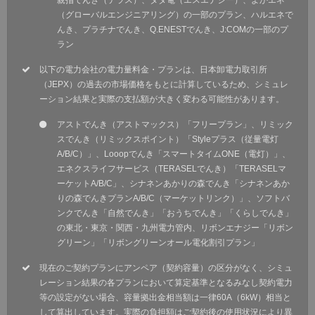
親指でんき（テラス）、タダ電（エスエナジー）、よかエネ
（グローバルエンジニアリング）の一部のプラン、ハルエネで
んき、プラチナでんき、Q.ENESTでんき、J:COMの一部のプ
ラン
以下の電力会社の電力量料金・プランは、日本卸電力取引所
（JEPX）の過去の市場価格をもとに計算しているため、シミュレ
ーション結果と実際の支払額が大きく変わる可能性があります。
アストでんき（アストマックス）「フリープラン」、リミック
スでんき（リミックスポイント）「Styleプラス（従量電灯
A/B/C）」、Looopでんき「スマートタイムONE（電灯）」、
エネクスライフサービス（TERASELでんき）「TERASELマ
ーケットA/B/C」、シナネンあかりの森でんき「シナネンあか
りの森でんきプランA/B/C（マーケットリンク）」、ソフトバ
ンクでんき「自然でんき」「おうちでんき」「くらしでんき」
の東北・東京・関西・九州電力管内、リボンエナジー「リボン
グリーン」「リボングリーンオール電化割引プラン」
現在のご契約プランにアンペア（契約容量）の区分がなく、シミュ
レーション結果の各プランにおいて算定基準となるみなし契約電力
等の設定がない場合、容量拠出金相当額は一律60A（6kW）相当と
して算出しています。実際の負担額はご契約後の使用状況により異