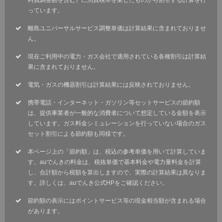
料費調整額を含む）に消費税率を乗じたものから割引する計算を行
っています。
離島ユニバーサルサービス調整単価は計算結果に含まれておりませ
ん。
現在ご利用中の電力・ガス会社で適用されている各種割引は計算結
果に含まれておりません。
電気・ガスの機器割引は計算結果には反映されておりません。
携帯電話・インターネット・ガソリン等セットサービスの節約額
は、提供事業者が一般的な消費者について想定している金額を表示
しています。ガス料金シミュレーションを行っていない場合のガス
セット割引による節約額も同様です。
本ページ上の「節約額」は、税込の参考単価を用いて計算していま
す。auでんきの料金は、税抜単価で基本料金や電力量料金を計算
し、合計額から税額を算出しますので、実際の計算結果は異なりま
す。詳しくは、auでんき公式HPをご確認ください。
節約額の表示にはポイントサービス等の現金相当額が含まれる場合
があります。