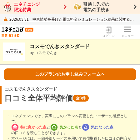
エネチェンジ
引越し先での
限定特典
電気の手続き
2026.03.31
中東情勢を受けた電気料金シミュレーション結果に関するご案内
電力・ガス比較サイト エネチェンジ
ログイン
メニュー
コスモでんきスタンダード
by コスモでんき
このプランのお申し込みフォームへ
コスモでんきスタンダード
口コミ全体平均評価
全3件
エネチェンジでは、実際にこのプランへ変更したユーザーの感想とし
て、
特に良かった点
と
良かった点
と
気になった点
の口コミを読むことができます。
本ページには、一部外部サービスを用いて有償取得した口コミの内容が