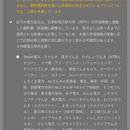
ません。燃料費調整単価の上限価格が設定されているプランについ
ては、上限を考慮しています。
以下の電力会社は、日本卸電力取引所（JEPX）の市場価格と連動
した燃料費・調達費の調整をしています。前月または前々月までに
適用される単価から計算しているため、今後の市場価格の変動に応
じて計算結果と実際の支払額が大きく変わる可能性があります。
※沖縄電力管内を除く
Japan電力、ストエネ、楽天でんき、たのしいでんき（HTBエ
ナジー）、スマ電（アイ・グリッド・ソリューションズ）、イ
デックスでんき（新出光）、東急でんき＆ガス、アースインフ
ィニティ、シン・エナジー、エバーグリーン・リテイリング、
しろくま電力、auでんきの北海道、東北、東京、中部、北
陸、四国電力管内※auエネルギー&ライフ供給分、ドコモでん
きの東京・東北電力管内、水戸電力、みんな電力、ニチガス、
ニフティでんき、香川電力、パルシステムでんき、おてがるで
んき（エクスゲート）、まるっとでんき（ラストワンマイ
ル）、新日本エネルギー（NEXT ONE）、エコ得でんき（ス
トエネ）、ライフでんき（ストエネ）、くらしエナジー（スト
エネ）、ヱビス電力（シグナストラスト）、ミライフでんき、