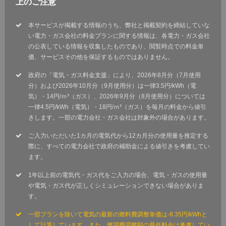
上のご注意
本サービスが掲載する情報のうち、弊社と掲載契約を締結していな
い電力・ガス会社の料金プランに関する情報は、各電力・ガス会社
の公表している情報を収集したものであり、閲覧時点での料金単
価、サービスその他を保証するものではありません。
政府の「電気・ガス料金支援」により、2026年8月分（7月使用
分）および2026年10月分（9月使用分）は一律3.5円/kWh（電
気）・14円/ｍ³（ガス）、2026年9月分（8月使用分）については
一律4.5円/kWh（電気）・18円/ｍ³（ガス）を毎月の料金から値引
きします。一部の電力会社・ガス会社は対象外の場合があります。
ご入力いただいた1カ月の電気代から12カ月分の使用量を推定する
際に、すべての電力会社で政府の補助金による値引きを考慮してい
ます。
1年以上前の電気代・ガス代をご入力の場合、電気・ガスの使用量
や電気・ガス代が正しくシミュレーションできない場合がありま
す。
一部プランを除いて電気の最新の燃料費調整単価は-8.35円/kWhと
して計算しています。また、燃調費調整額の最低料金は考慮してい