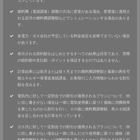
ョンしています。
燃料費（電源調達）調整の方法に変更がある場合、変更後に適用さ
れる翌月の燃料費調整額などでシミュレーションする場合がありま
す。
各電力・ガス会社が予定している料金改定を反映できていない場合
があります。
表示される節約額をはじめとするすべての結果は目安であり、実際
の節約額や支払額・ポイントを保証するものではありません。
計算結果には前月または前々月までの燃料費調整額と最新の再生可
能エネルギー発電促進賦課金、お客様のご入力情報からわかる割引
額を含みます。
電気代に対して一定割合での割引が適用されるプランについて、特
に但し書きがない場合は一律に電気使用量に基づく価格に消費税率
を乗じたものから割引を行い、その後に燃料費調整額、再エネ賦課
金を足し合わせる計算を行っています。
ガス代に対して一定割合での割引が適用されるプランについて、特
に但し書きがない場合は一律に含んだガス使用量に基づく価格（原