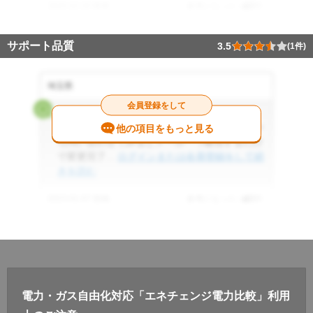
2025.02.20 投稿
参考になった
8
件
サポート品質
3.5
(1件)
埼玉県
会員登録をして
3.5
プラン変更のページがわからずに問い合わせか
他の項目をもっと見る
ら問い合わせてみるとメール一つ返信するだけ
で変更完了...
ログインまたは会員登録をして続
きを読む
2023.01.07 投稿
参考になった
0
件
電力・ガス自由化対応「エネチェンジ電力比較」利用