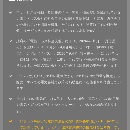
本サービスが掲載する情報のうち、弊社と掲載契約を締結していな
い電力・ガス会社の料金プランに関する情報は、各電力・ガス会社
の公表している情報を収集したものであり、閲覧時点での料金単
価、サービスその他を保証するものではありません。
政府の「電気・ガス料金支援」により、2026年8月分（7月使用
分）および2026年10月分（9月使用分）は一律3.5円/kWh（電
気）・14円/ｍ³（ガス）、2026年9月分（8月使用分）については
一律4.5円/kWh（電気）・18円/ｍ³（ガス）を毎月の料金から値引
きします。一部の電力会社・ガス会社は対象外の場合があります。
ご入力いただいた1カ月の電気代から12カ月分の使用量を推定する
際に、すべての電力会社で政府の補助金による値引きを考慮してい
ます。
1年以上前の電気代・ガス代をご入力の場合、電気・ガスの使用量
や電気・ガス代が正しくシミュレーションできない場合がありま
す。
一部プランを除いて電気の最新の燃料費調整単価は-7.16円/kWhと
して計算しています。また、燃調費調整額の最低料金は考慮してい