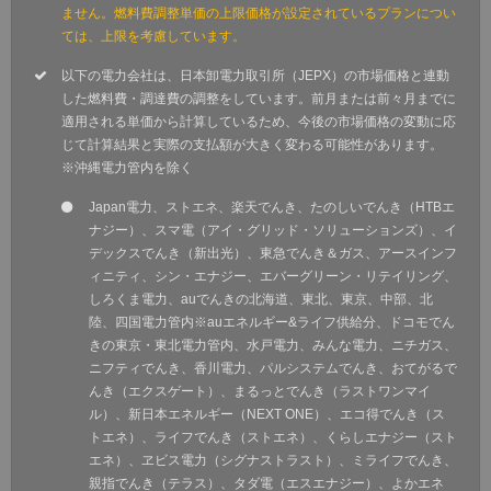
ません。燃料費調整単価の上限価格が設定されているプランについ
ては、上限を考慮しています。
以下の電力会社は、日本卸電力取引所（JEPX）の市場価格と連動
した燃料費・調達費の調整をしています。前月または前々月までに
適用される単価から計算しているため、今後の市場価格の変動に応
じて計算結果と実際の支払額が大きく変わる可能性があります。
※沖縄電力管内を除く
Japan電力、ストエネ、楽天でんき、たのしいでんき（HTBエ
ナジー）、スマ電（アイ・グリッド・ソリューションズ）、イ
デックスでんき（新出光）、東急でんき＆ガス、アースインフ
ィニティ、シン・エナジー、エバーグリーン・リテイリング、
しろくま電力、auでんきの北海道、東北、東京、中部、北
陸、四国電力管内※auエネルギー&ライフ供給分、ドコモでん
きの東京・東北電力管内、水戸電力、みんな電力、ニチガス、
ニフティでんき、香川電力、パルシステムでんき、おてがるで
んき（エクスゲート）、まるっとでんき（ラストワンマイ
ル）、新日本エネルギー（NEXT ONE）、エコ得でんき（ス
トエネ）、ライフでんき（ストエネ）、くらしエナジー（スト
エネ）、ヱビス電力（シグナストラスト）、ミライフでんき、
親指でんき（テラス）、タダ電（エスエナジー）、よかエネ