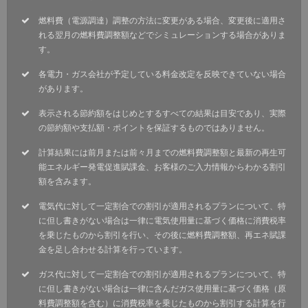
燃料費（電源調達）調整の方法に変更がある場合、変更後に適用さ
れる翌月の燃料費調整額などでシミュレーションする場合がありま
す。
各電力・ガス会社が予定している料金改定を反映できていない場合
があります。
表示される節約額をはじめとするすべての結果は目安であり、実際
の節約額や支払額・ポイントを保証するものではありません。
計算結果には前月または前々月までの燃料費調整額と最新の再生可
能エネルギー発電促進賦課金、お客様のご入力情報からわかる割引
額を含みます。
電気代に対して一定割合での割引が適用されるプランについて、特
に但し書きがない場合は一律に電気使用量に基づく価格に消費税率
を乗じたものから割引を行い、その後に燃料費調整額、再エネ賦課
金を足し合わせる計算を行っています。
ガス代に対して一定割合での割引が適用されるプランについて、特
に但し書きがない場合は一律に含んだガス使用量に基づく価格（原
料費調整額を含む）に消費税率を乗じたものから割引する計算を行