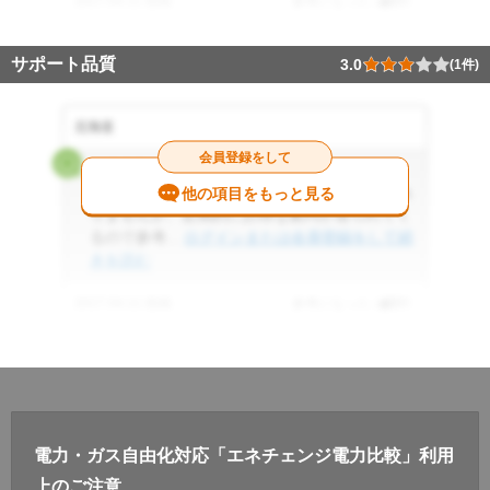
2017.04.11 投稿
参考になった
0
件
サポート品質
3.0
(1件)
北海道
会員登録をして
3.0
今のところ、サポートにお世話になることはあ
他の項目をもっと見る
りませんが、定期的にお得な案内が送られてく
るので参考...
ログインまたは会員登録をして続
きを読む
2017.04.11 投稿
参考になった
0
件
電力・ガス自由化対応「エネチェンジ電力比較」利用
上のご注意