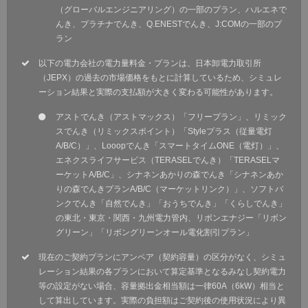
（グローバルエンジニアリング）の一部のプラン、ハルエネで
んき、プラチナでんき、Q.ENESTでんき、J:COMの一部のプ
ラン
以下の電力会社の電力量料金・プランは、日本卸電力取引所
（JEPX）の過去の市場価格をもとに計算しているため、シミュレ
ーション結果と実際の支払額が大きく変わる可能性があります。
アストでんき（アストマックス）「フリープラン」、リミック
スでんき（リミックスポイント）「Styleプラス（従量電灯
A/B/C）」、Looopでんき「スマートタイムONE（電灯）」、
エネクスライフサービス（TERASELでんき）「TERASELマ
ーケットA/B/C」、シナネンあかりの森でんき「シナネンあか
りの森でんきプランA/B/C（マーケットリンク）」、ソフトバ
ンクでんき「自然でんき」「おうちでんき」「くらしでんき」
の東北・東京・関西・九州電力管内、リボンエナジー「リボン
グリーン」「リボングリーンオール電化割引プラン」
現在のご契約プランにアンペア（契約容量）の区分がなく、シミュ
レーション結果の各プランにおいて算定基準となるみなし契約電力
等の設定がない場合、容量拠出金相当額は一律60A（6kW）相当と
して算出しています。実際の負担額はご契約後の使用状況により異