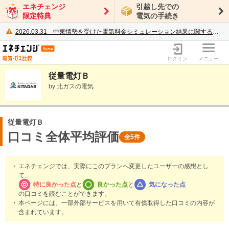
エネチェンジ
引越し先での
限定特典
電気の手続き
2026.03.31
中東情勢を受けた電気料金シミュレーション結果に関するご案内
電力・ガス比較サイト エネチェンジ
ログイン
メニュー
従量電灯Ｂ
by 北ガスの電気
従量電灯Ｂ
口コミ全体平均評価
全5件
エネチェンジでは、実際にこのプランへ変更したユーザーの感想とし
て、
特に良かった点
と
良かった点
と
気になった点
の口コミを読むことができます。
本ページには、一部外部サービスを用いて有償取得した口コミの内容が
含まれています。