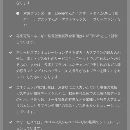
なります。
対象プランの一例：Looopでんき「スマートタイムONE（電
灯）」、アストでんき（アストマックス）「フリープラン」な
ど
再生可能エネルギー発電促進賦課金単価は4.18円/kWhとして計算
しています。
本サービスでシミュレーションできる電力・ガスプランの組み合わ
せは、電力・ガス会社のサービスとしてセットでお申込みいただけ
るもの、または、各電力プランにエネチェンジで申し込めるガス節
約額ランキング１位のプラン（加入条件があるプランを除く）をセ
ットにしたものになります。
エネチェンジ電力比較は、お客様にご入力いただいた現在の電気・
ガス料金や属性データをもとに、郵便番号単位での気象情報データ
の利用、世帯人数、オール電化の有無などを加味した独自のアルゴ
リズムにより各プラン使用時の電気・ガス料金をシミュレーション
しています。
本サービスでは、2026年9月から2027年8月の期間でシミュレーシ
ョンしています。