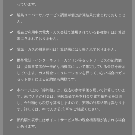
っています。
離島ユニバーサルサービス調整単価は計算結果に含まれておりませ
ん。
現在ご利用中の電力・ガス会社で適用されている各種割引は計算結
果に含まれておりません。
電気・ガスの機器割引は計算結果には反映されておりません。
携帯電話・インターネット・ガソリン等セットサービスの節約額
は、提供事業者が一般的な消費者について想定している金額を表示
しています。ガス料金シミュレーションを行っていない場合のガス
セット割引による節約額も同様です。
本ページ上の「節約額」は、税込の参考単価を用いて計算していま
す。auでんきの料金は、税抜単価で基本料金や電力量料金を計算
し、合計額から税額を算出しますので、実際の計算結果は異なりま
す。詳しくは、auでんき公式HPをご確認ください。
節約額の表示にはポイントサービス等の現金相当額が含まれる場合
があります。