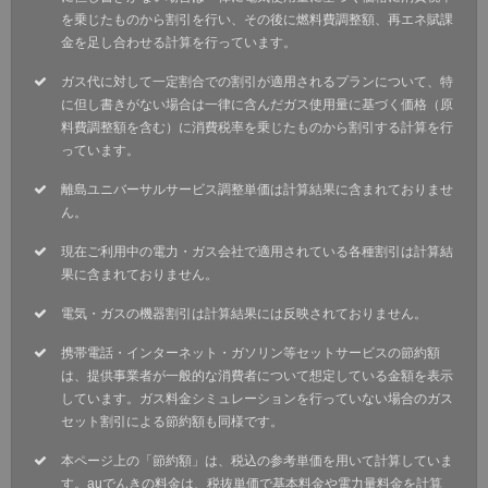
を乗じたものから割引を行い、その後に燃料費調整額、再エネ賦課
金を足し合わせる計算を行っています。
ガス代に対して一定割合での割引が適用されるプランについて、特
に但し書きがない場合は一律に含んだガス使用量に基づく価格（原
料費調整額を含む）に消費税率を乗じたものから割引する計算を行
っています。
離島ユニバーサルサービス調整単価は計算結果に含まれておりませ
ん。
現在ご利用中の電力・ガス会社で適用されている各種割引は計算結
果に含まれておりません。
電気・ガスの機器割引は計算結果には反映されておりません。
携帯電話・インターネット・ガソリン等セットサービスの節約額
は、提供事業者が一般的な消費者について想定している金額を表示
しています。ガス料金シミュレーションを行っていない場合のガス
セット割引による節約額も同様です。
本ページ上の「節約額」は、税込の参考単価を用いて計算していま
す。auでんきの料金は、税抜単価で基本料金や電力量料金を計算