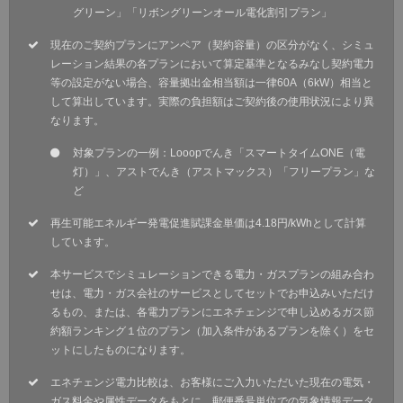
グリーン」「リボングリーンオール電化割引プラン」
現在のご契約プランにアンペア（契約容量）の区分がなく、シミュ
レーション結果の各プランにおいて算定基準となるみなし契約電力
等の設定がない場合、容量拠出金相当額は一律60A（6kW）相当と
して算出しています。実際の負担額はご契約後の使用状況により異
なります。
対象プランの一例：Looopでんき「スマートタイムONE（電
灯）」、アストでんき（アストマックス）「フリープラン」な
ど
再生可能エネルギー発電促進賦課金単価は4.18円/kWhとして計算
しています。
本サービスでシミュレーションできる電力・ガスプランの組み合わ
せは、電力・ガス会社のサービスとしてセットでお申込みいただけ
るもの、または、各電力プランにエネチェンジで申し込めるガス節
約額ランキング１位のプラン（加入条件があるプランを除く）をセ
ットにしたものになります。
エネチェンジ電力比較は、お客様にご入力いただいた現在の電気・
ガス料金や属性データをもとに、郵便番号単位での気象情報データ