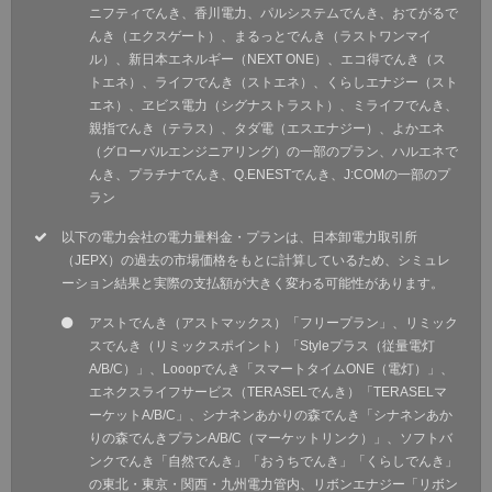
ニフティでんき、香川電力、パルシステムでんき、おてがるで
んき（エクスゲート）、まるっとでんき（ラストワンマイ
ル）、新日本エネルギー（NEXT ONE）、エコ得でんき（ス
トエネ）、ライフでんき（ストエネ）、くらしエナジー（スト
エネ）、ヱビス電力（シグナストラスト）、ミライフでんき、
親指でんき（テラス）、タダ電（エスエナジー）、よかエネ
（グローバルエンジニアリング）の一部のプラン、ハルエネで
んき、プラチナでんき、Q.ENESTでんき、J:COMの一部のプ
ラン
以下の電力会社の電力量料金・プランは、日本卸電力取引所
（JEPX）の過去の市場価格をもとに計算しているため、シミュレ
ーション結果と実際の支払額が大きく変わる可能性があります。
アストでんき（アストマックス）「フリープラン」、リミック
スでんき（リミックスポイント）「Styleプラス（従量電灯
A/B/C）」、Looopでんき「スマートタイムONE（電灯）」、
エネクスライフサービス（TERASELでんき）「TERASELマ
ーケットA/B/C」、シナネンあかりの森でんき「シナネンあか
りの森でんきプランA/B/C（マーケットリンク）」、ソフトバ
ンクでんき「自然でんき」「おうちでんき」「くらしでんき」
の東北・東京・関西・九州電力管内、リボンエナジー「リボン