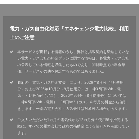
電力・ガス自由化対応「エネチェンジ電力比較」利用
上のご注意
本サービスが掲載する情報のうち、弊社と掲載契約を締結していな
い電力・ガス会社の料金プランに関する情報は、各電力・ガス会社
の公表している情報を収集したものであり、閲覧時点での料金単
価、サービスその他を保証するものではありません。
政府の「電気・ガス料金支援」により、2026年8月分（7月使用
分）および2026年10月分（9月使用分）は一律3.5円/kWh（電
気）・14円/ｍ³（ガス）、2026年9月分（8月使用分）については
一律4.5円/kWh（電気）・18円/ｍ³（ガス）を毎月の料金から値引
きします。一部の電力会社・ガス会社は対象外の場合があります。
ご入力いただいた1カ月の電気代から12カ月分の使用量を推定する
際に、すべての電力会社で政府の補助金による値引きを考慮してい
ます。