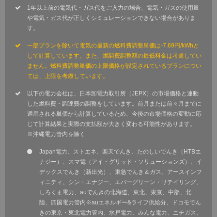
1年以上前の電気代・ガス代をご入力の場合、電気・ガスの使用量
や電気・ガス代が正しくシミュレーションできない場合がありま
す。
一部プランを除いて電気の最新の燃料費調整単価は-7.69円/kWhと
して計算しています。また、燃調費調整額の最低料金は考慮してい
ません。燃料費調整単価の上限価格が設定されているプランについ
ては、上限を考慮しています。
以下の電力会社は、日本卸電力取引所（JEPX）の市場価格と連動
した燃料費・調達費の調整をしています。前月または前々月までに
適用される単価から計算しているため、今後の市場価格の変動に応
じて計算結果と実際の支払額が大きく変わる可能性があります。
※沖縄電力管内を除く
Japan電力、ストエネ、楽天でんき、たのしいでんき（HTBエ
ナジー）、スマ電（アイ・グリッド・ソリューションズ）、イ
デックスでんき（新出光）、東急でんき＆ガス、アースインフ
ィニティ、シン・エナジー、エバーグリーン・リテイリング、
しろくま電力、auでんきの北海道、東北、東京、中部、北
陸、四国電力管内※auエネルギー&ライフ供給分、ドコモでん
きの東京・東北電力管内、水戸電力、みんな電力、ニチガス、