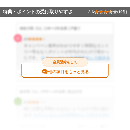
特典・ポイントの受け取りやすさ
3.6
(10件)
神奈川県
3人
1年〜2年未満
戸建て
4.0
キャンペーン条件がわかりやすく特別なエント
リー等もなくポイントが付与されたので良かっ
たです。
ログインまたは会員登録をして続きを
会員登録をして
読む
他の項目をもっと見る
2026.06.27 投稿
参考になった
0
件
岐阜県
3人
半年〜1年未満
集合住宅
3.0
特に大変な手間とかはないようなので安心感が
ある
ログインまたは会員登録をして続きを読む
2026.06.13 投稿
参考になった
0
件