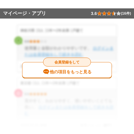
マイページ・アプリ
3.6
(16件)
神奈川県
3人
1年〜2年未満
戸建て
3.0
使用量と金額がわかりやすいです。
ログインま
たは会員登録をして続きを読む
会員登録をして
2026.06.27 投稿
参考になった
0
件
他の項目をもっと見る
東京都
3人
1年〜2年未満
戸建て
5.0
見やすく、わかりやすく、使いやすいくとても
良い。
ログインまたは会員登録をして続きを読
む
2026.05.31 投稿
参考になった
0
件