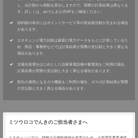
し、合計額から税額を算出しますので、実際の計算結果は異なりま
す。詳しくは、auでんき公式HPをご確認ください。
節約額の表示にはポイントサービス等の現金相当額が含まれる場合
があります。
エネチェンジ電力比較は家庭の電力データをもとに計算しているた
め、商店・事務所などでは計算結果が実際の支払額と大きく異なる
場合があります。
太陽光発電をはじめとした自家発電設備や蓄電池をご利用の場合、
計算結果が実際の支払額と大きく異なる場合があります。
割引の適用となるガス機器をご利用の場合、ガスの計算結果が実際
の支払額と大きく異なる場合があります。
ミツウロコでんきのご担当者さまへ
エネチェンジでは、情報の正確性確保や充実のため、小売電気事業者様