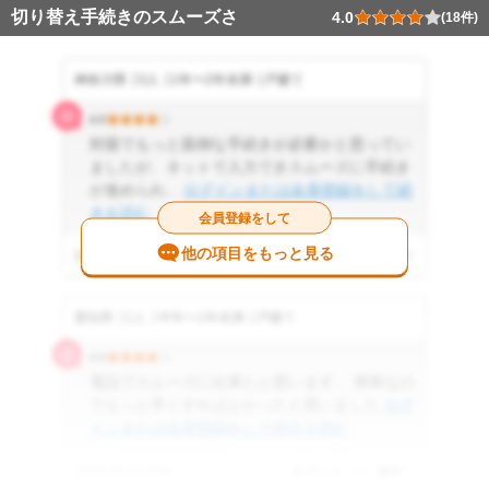
切り替え手続きのスムーズさ
4.0
(18件)
神奈川県
3人
1年〜2年未満
戸建て
4.0
対面でもっと面倒な手続きが必要かと思ってい
ましたが、ネットで入力できスムーズに手続き
が進められ...
ログインまたは会員登録をして続
きを読む
会員登録をして
他の項目をもっと見る
2026.06.27 投稿
参考になった
0
件
愛知県
1人
半年〜1年未満
戸建て
4.0
電話でスムーズに出来たと思います。 簡単なの
でもっと早くすればよかったと思いました
ログ
インまたは会員登録をして続きを読む
2026.06.04 投稿
参考になった
0
件