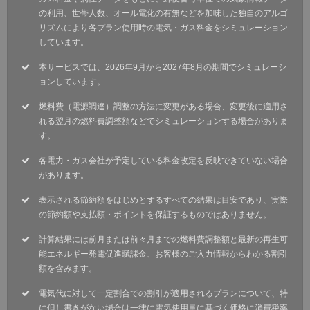
の利用、世帯人数、オール電化の有無などを加味した独自のアルゴ
リズムにより各プラン使用時の電気・ガス料金をシミュレーション
しています。
本サービスでは、2026年9月から2027年8月の期間でシミュレーシ
ョンしています。
燃料費（電源調達）調整の方法に変更がある場合、変更後に適用さ
れる翌月の燃料費調整額などでシミュレーションする場合がありま
す。
各電力・ガス会社が予定している料金改定を反映できていない場合
があります。
表示される節約額をはじめとするすべての結果は目安であり、実際
の節約額や支払額・ポイントを保証するものではありません。
計算結果には前月または前々月までの燃料費調整額と最新の再生可
能エネルギー発電促進賦課金、お客様のご入力情報からわかる割引
額を含みます。
電気代に対して一定割合での割引が適用されるプランについて、特
に但し書きがない場合は一律に電気使用量に基づく価格に消費税率