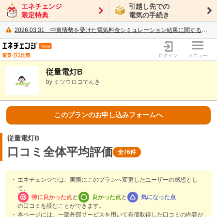
エネチェンジ
引越し先での
限定特典
電気の手続き
2026.03.31
中東情勢を受けた電気料金シミュレーション結果に関するご案内
電力・ガス比較サイト エネチェンジ
ログイン
メニュー
従量電灯B
by ミツウロコでんき
このプランのお申し込みフォームへ
従量電灯B
口コミ全体平均評価
全76件
エネチェンジでは、実際にこのプランへ変更したユーザーの感想とし
て、
特に良かった点
と
良かった点
と
気になった点
の口コミを読むことができます。
本ページには、一部外部サービスを用いて有償取得した口コミの内容が