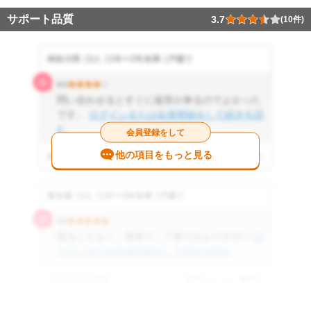
サポート品質
3.7
(10件)
神奈川県
3人
1年〜2年未満
戸建て
4.0
問い合わせるとすぐに返答が来るのでよかった
です。
ログインまたは会員登録をして続きを読
む
会員登録をして
他の項目をもっと見る
2026.06.27 投稿
参考になった
0
件
東京都
3人
1年〜2年未満
戸建て
5.0
困ることなく、簡単で、丁寧でわかりやすい
ロ
グインまたは会員登録をして続きを読む
2026.05.31 投稿
参考になった
0
件