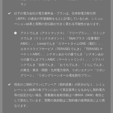
ラン
以下の電力会社の電力量料金・プランは、日本卸電力取引所
（JEPX）の過去の市場価格をもとに計算しているため、シミュレ
ーション結果と実際の支払額が大きく変わる可能性があります。
アストでんき（アストマックス）「フリープラン」、リミック
スでんき（リミックスポイント）「Styleプラス（従量電灯
A/B/C）」、Looopでんき「スマートタイムONE（電灯）」、
エネクスライフサービス（TERASELでんき）「TERASELマ
ーケットA/B/C」、シナネンあかりの森でんき「シナネンあか
りの森でんきプランA/B/C（マーケットリンク）」、ソフトバ
ンクでんき「自然でんき」「おうちでんき」「くらしでんき」
の東北・東京・関西・九州電力管内、リボンエナジー「リボン
グリーン」「リボングリーンオール電化割引プラン」
現在のご契約プランにアンペア（契約容量）の区分がなく、シミュ
レーション結果の各プランにおいて算定基準となるみなし契約電力
等の設定がない場合、容量拠出金相当額は一律60A（6kW）相当と
して算出しています。実際の負担額はご契約後の使用状況により異
なります。