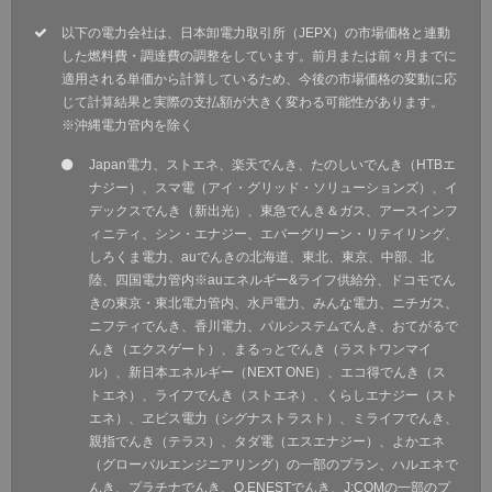
以下の電力会社は、日本卸電力取引所（JEPX）の市場価格と連動
した燃料費・調達費の調整をしています。前月または前々月までに
適用される単価から計算しているため、今後の市場価格の変動に応
じて計算結果と実際の支払額が大きく変わる可能性があります。
※沖縄電力管内を除く
Japan電力、ストエネ、楽天でんき、たのしいでんき（HTBエ
ナジー）、スマ電（アイ・グリッド・ソリューションズ）、イ
デックスでんき（新出光）、東急でんき＆ガス、アースインフ
ィニティ、シン・エナジー、エバーグリーン・リテイリング、
しろくま電力、auでんきの北海道、東北、東京、中部、北
陸、四国電力管内※auエネルギー&ライフ供給分、ドコモでん
きの東京・東北電力管内、水戸電力、みんな電力、ニチガス、
ニフティでんき、香川電力、パルシステムでんき、おてがるで
んき（エクスゲート）、まるっとでんき（ラストワンマイ
ル）、新日本エネルギー（NEXT ONE）、エコ得でんき（ス
トエネ）、ライフでんき（ストエネ）、くらしエナジー（スト
エネ）、ヱビス電力（シグナストラスト）、ミライフでんき、
親指でんき（テラス）、タダ電（エスエナジー）、よかエネ
（グローバルエンジニアリング）の一部のプラン、ハルエネで
んき、プラチナでんき、Q.ENESTでんき、J:COMの一部のプ