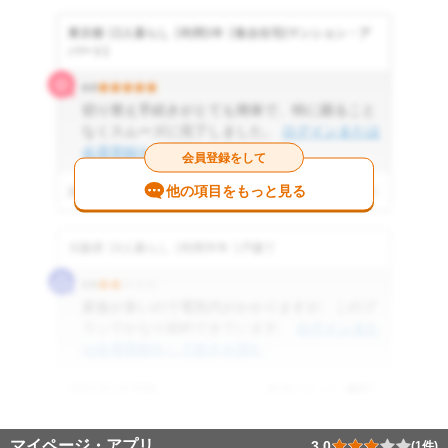
東京都
2人暮らし
利用1年
集合住宅(マンション・ア
パート)
4.0
切り替え手続きがとても簡単で、特に困ること
なくスムーズに完了しました。
ログインまたは
会員登録をして続きを読む
会員登録をして
他の項目をもっと見る
2025.01.15 投稿
参考になった
12
件
大阪府
4人暮らし
利用半年
戸建て
2.0
家族が多いので電気代がかかりますが、このプ
ランでかなり節約できています。
ログインまた
は会員登録をして続きを読む
2025.02.20 投稿
参考になった
8
件
マイページ・アプリ
3.0
(1件)