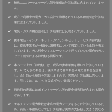
離島ユニバーサルサービス調整単価は計算結果に含まれておりませ
ん。
現在ご利用中の電力・ガス会社で適用されている各種割引は計算結
果に含まれておりません。
電気・ガスの機器割引は計算結果には反映されておりません。
携帯電話・インターネット・ガソリン等セットサービスの節約額
は、提供事業者が一般的な消費者について想定している金額を表示
しています。ガス料金シミュレーションを行っていない場合のガス
セット割引による節約額も同様です。
本ページ上の「節約額」は、税込の参考単価を用いて計算していま
す。auでんきの料金は、税抜単価で基本料金や電力量料金を計算
し、合計額から税額を算出しますので、実際の計算結果は異なりま
す。詳しくは、auでんき公式HPをご確認ください。
節約額の表示にはポイントサービス等の現金相当額が含まれる場合
があります。
エネチェンジ電力比較は家庭の電力データをもとに計算しているた
め、商店・事務所などでは計算結果が実際の支払額と大きく異なる