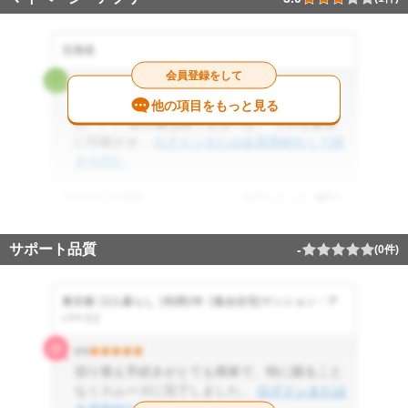
北海道
会員登録をして
3.0
ネットで完結するのは便利と言えば便利だ
他の項目をもっと見る
が。。。 請求書は紙で見るべき。 それを顧客
に印刷させ...
ログインまたは会員登録をして続
きを読む
2023.06.11 投稿
参考になった
0
件
サポート品質
-
(0件)
東京都
2人暮らし
利用1年
集合住宅(マンション・ア
パート)
4.0
切り替え手続きがとても簡単で、特に困ること
なくスムーズに完了しました。
ログインまたは