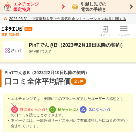
エネチェンジ
引越し先での
限定特典
電気の手続き
2026.03.31
中東情勢を受けた電気料金シミュレーション結果に関するご案内
電力・ガス比較サイト エネチェンジ
ログイン
メニュー
PinTでんきB（2023年2月10日以降の契約）
by PinTでんき
PinTでんきB（2023年2月10日以降の契約）
口コミ全体平均評価
全3件
エネチェンジでは、実際にこのプランへ変更したユーザーの感想とし
て、
特に良かった点
と
良かった点
と
気になった点
の口コミを読むことができます。
本ページには、一部外部サービスを用いて有償取得した口コミの内容が
含まれています。