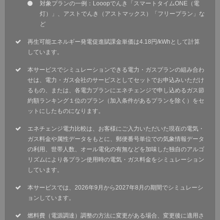
対象プランの一例：Looopでんき「スマートタイムONE（電
灯）」、アストでんき（アストマックス）「フリープラン」な
ど
再生可能エネルギー発電促進賦課金単価は4.18円/kWhとして計算
しています。
本サービスでシミュレーションできる電力・ガスプランの組み合わ
せは、電力・ガス会社のサービスとしてセットでお申込みいただけ
るもの、または、各電力プランにエネチェンジで申し込めるガス節
約額ランキング１位のプラン（加入条件があるプランを除く）をセ
ットにしたものになります。
エネチェンジ電力比較は、お客様にご入力いただいた現在の電気・
ガス料金や属性データをもとに、郵便番号単位での気象情報データ
の利用、世帯人数、オール電化の有無などを加味した独自のアルゴ
リズムにより各プラン使用時の電気・ガス料金をシミュレーション
しています。
本サービスでは、2026年9月から2027年8月の期間でシミュレーシ
ョンしています。
燃料費（電源調達）調整の方法に変更がある場合、変更後に適用さ