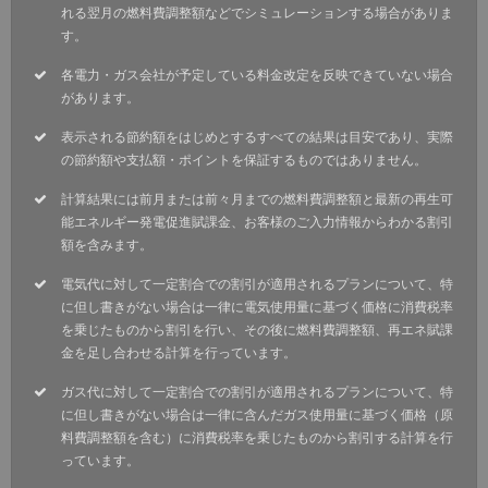
れる翌月の燃料費調整額などでシミュレーションする場合がありま
す。
各電力・ガス会社が予定している料金改定を反映できていない場合
があります。
表示される節約額をはじめとするすべての結果は目安であり、実際
の節約額や支払額・ポイントを保証するものではありません。
計算結果には前月または前々月までの燃料費調整額と最新の再生可
能エネルギー発電促進賦課金、お客様のご入力情報からわかる割引
額を含みます。
電気代に対して一定割合での割引が適用されるプランについて、特
に但し書きがない場合は一律に電気使用量に基づく価格に消費税率
を乗じたものから割引を行い、その後に燃料費調整額、再エネ賦課
金を足し合わせる計算を行っています。
ガス代に対して一定割合での割引が適用されるプランについて、特
に但し書きがない場合は一律に含んだガス使用量に基づく価格（原
料費調整額を含む）に消費税率を乗じたものから割引する計算を行
っています。