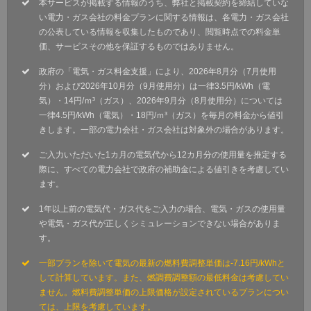
本サービスが掲載する情報のうち、弊社と掲載契約を締結していな
い電力・ガス会社の料金プランに関する情報は、各電力・ガス会社
の公表している情報を収集したものであり、閲覧時点での料金単
価、サービスその他を保証するものではありません。
政府の「電気・ガス料金支援」により、2026年8月分（7月使用
分）および2026年10月分（9月使用分）は一律3.5円/kWh（電
気）・14円/ｍ³（ガス）、2026年9月分（8月使用分）については
一律4.5円/kWh（電気）・18円/ｍ³（ガス）を毎月の料金から値引
きします。一部の電力会社・ガス会社は対象外の場合があります。
ご入力いただいた1カ月の電気代から12カ月分の使用量を推定する
際に、すべての電力会社で政府の補助金による値引きを考慮してい
ます。
1年以上前の電気代・ガス代をご入力の場合、電気・ガスの使用量
や電気・ガス代が正しくシミュレーションできない場合がありま
す。
一部プランを除いて電気の最新の燃料費調整単価は-7.16円/kWhと
して計算しています。また、燃調費調整額の最低料金は考慮してい
ません。燃料費調整単価の上限価格が設定されているプランについ
ては、上限を考慮しています。