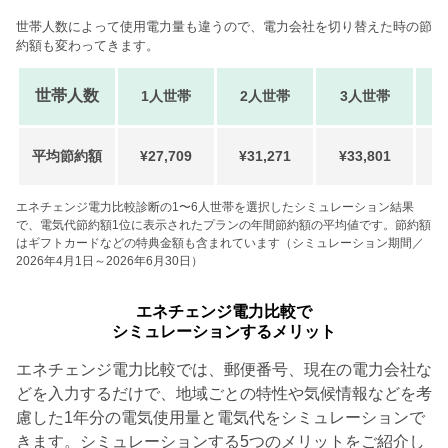
世帯人数によって使用電力量も違うので、電力会社を切り替えた時の節
約額も変わってきます。
世帯人数
1人世帯
2人世帯
3人世帯
平均節約額
¥27,709
¥31,271
¥33,801
¥
エネチェンジ電力比較診断の1〜6人世帯を選択したシミュレーション結果
で、電気代節約額1位に表示されたプランの年間節約額の平均値です。節約額
はギフトカードなどの特典金額も含まれています（シミュレーション期間／
2026年4月1日～2026年6月30日）
エネチェンジ電力比較で
シミュレーションするメリット
エネチェンジ電力比較では、郵便番号、現在の電力会社な
どを入力するだけで、地域ごとの特性や気候情報などを考
慮した1年分の電気使用量と電気代をシミュレーションで
きます。シミュレーションする5つのメリットをご紹介し