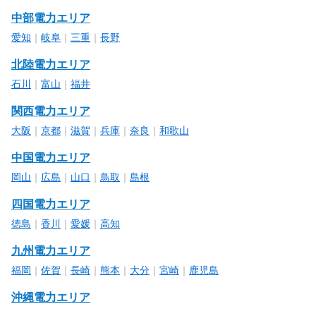
中部電力エリア
愛知
｜
岐阜
｜
三重
｜
長野
北陸電力エリア
石川
｜
富山
｜
福井
関西電力エリア
大阪
｜
京都
｜
滋賀
｜
兵庫
｜
奈良
｜
和歌山
中国電力エリア
岡山
｜
広島
｜
山口
｜
鳥取
｜
島根
四国電力エリア
徳島
｜
香川
｜
愛媛
｜
高知
九州電力エリア
福岡
｜
佐賀
｜
長崎
｜
熊本
｜
大分
｜
宮崎
｜
鹿児島
沖縄電力エリア