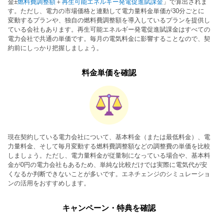
金±
燃料費調整額
＋
再生可能エネルギー発電促進賦課金
」で算出されま
す。ただし、電力の市場価格と連動して電力量料金単価が30分ごとに
変動するプランや、独自の燃料費調整額を導入しているプランを提供し
ている会社もあります。再生可能エネルギー発電促進賦課金はすべての
電力会社で共通の単価です。毎月の電気料金に影響することなので、契
約前にしっかり把握しましょう。
料金単価を確認
現在契約している電力会社について、基本料金（または最低料金）、電
力量料金、そして毎月変動する燃料費調整額などの調整費の単価を比較
しましょう。ただし、電力量料金が従量制になっている場合や、基本料
金が0円の電力会社もあるため、単純な比較だけでは実際に電気代が安
くなるか判断できないことが多いです。エネチェンジのシミュレーショ
ンの活用をおすすめします。
キャンペーン・特典を確認