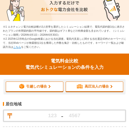
※1 エネチェンジ電力比較診断の3人世帯を選択したシミュレーション結果で、電気代節約額1位に表示さ
れたプランの年間節約額の平均値です。節約額はギフト券などの特典金額も含まれています。（シミュレ
ーション期間／2026年4月1日～2026年6月30日）
※2 2025年12月時点のGoogle検索における当社調査。電気代見直しに関する当社選定43件のキーワードに
て、当社Webページが検索順位1位を獲得した件数を集計・比較したものです。キーワード一覧および確
認方法は
こちら
をご覧ください。
電気料金比較
電気代シミュレーションの条件を入力
引越しの場合
高圧法人の場合
居住地域