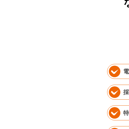
電
採
特