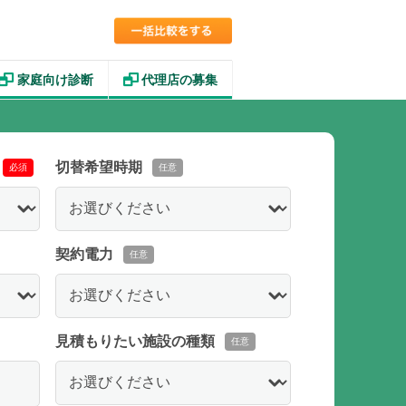
家庭向け診断
代理店の募集
切替希望時期
必須
任意
契約電力
任意
見積もりたい施設の種類
任意