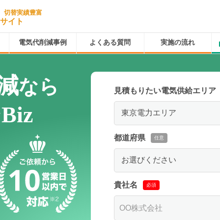
、切替実績豊富
しサイト
電気代削減事例
よくある質問
実施の流れ
減
なら
見積もりたい電気供給エリア
iz
都道府県
任意
貴社名
必須