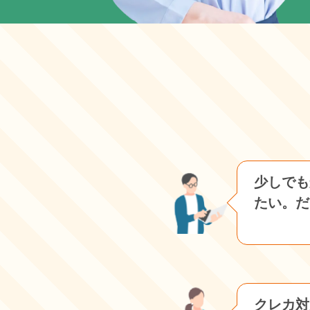
少しでも
たい。だ
クレカ対