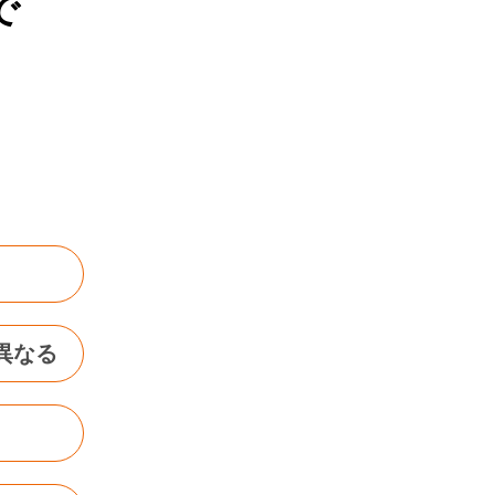
で
異なる