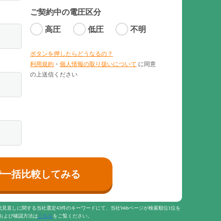
ご契約中の電圧区分
高圧
低圧
不明
ボタンを押したらどうなるの？
利用規約
・
個人情報の取り扱いについて
に同意
の上送信ください
で一括比較してみる
。電気代見直しに関する当社選定43件のキーワードにて、当社Webページが検索順位1位を
および確認方法は
こちら
をご覧ください。