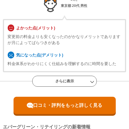
まには、月50円（税込）の割引を適用させていただきます。
ます。
・電気を使用開始した日から12カ月以内に契約を解約をされた場合。
（すでに書面発行を取り止めされているお客さまは、引き続き月50円
・電気を使用開始した日から12カ月以内に特典対象外のプランに契約を変更され
東京都
20代 男性
（税込）の割引が適用となります。）
た場合。
・特典のご案内メールに記載されている有効期限内にお受取いただけなかった場
（パートナー様からご請求のお客さまは、割引対象外です、あらかじめ
合。
ご了承ください。）
・電気の使用開始から12カ月後時点の判定において、支払期限を過ぎた電気料金
・ご登録いただいている携帯電話番号と違う番号でお申込みいただいた
のお支払いが確認できない場合。
よかった点(メリット)
場合は、ご登録の連絡先番号を変更させていただきます。エバーグリー
・ご利用の住所から転居された場合。
ン・リテイリングからのお電話でのご連絡も、お申込みいただいた携帯
・ご利用開始から12カ月間の電気料金支払い額がキャッシュバック金額以下の場
変更前の料金よりも安くなったのがかなりメリットであります
電話番号に変更されますのでご注意ください。
合。
・070、080、090から始まる携帯電話番号のみお申込みいただけま
・エバーグリーン・リテイリングの特典を受け取っている場合。
が月によってばらつきがある
※エネチェンジのオンラインサービス経由以外から受け取っている場合も含む
す。固定電話番号や050から始まる電話番号はお申込み対象外となりま
す。
※お申込み内容に不足・不備等があり、特典実施期間内に不備等が解消されない
気になった点(デメリット)
・「エバーグリーン（電気料金お知らせ）」LINE公式アカウントはエ
場合は、本特典は適用されません。
バーグリーン・リテイリング株式会社が運営しています。LINE株式会
※本提供条件書記載事項以外の部分については、エバーグリーン・リテイリング
料金体系がわかりにくく仕組みを理解するのに時間を要した
社が提供、または新たに取得される情報の取り扱いについては
株式会社の「電気需給約款」の規定を適用いたします。
https://terms.line.me/OA_privacy/sp?lang=ja&_fsi=VQ6HG3apよりご確
※エバーグリーン・リテイリング株式会社が不正なお申し込みと判断した場合、
認ください。
本特典は適用となりません。
※同時期にエバーグリーン・リテイリングが実施するキャンペーン・特典との重
・エバーグリーン・リテイリング株式会社の個人情報保護方針は
さらに表示
複適用はいたしません。
https://www.egmkt.co.jp/privacy/よりご確認いただけます。
・「エバーグリーン（電気料金お知らせ）」のアカウントを友だち登録
あめだま
更新日
2026年8月1日
していただくと、エバーグリーン・リテイリングからキャンペーン等の
広島県
20代 男性
各種ご案内を差し上げます。このご案内を希望しない場合は、このアカ
ウントをブロックしていただくと配信が停止されます。なお、ブロック
口コミ・評判をもっと詳しく見る
をすると電気料金のお知らせの通知メッセージのほか、エバーグリー
ン・リテイリングLINE公式アカウントのその他の機能もご利用いただ
けなくなります。
よかった点(メリット)
※郵送でのお知らせを希望される場合、書面発行手数料140円/通（税
込）がかかりますのでご注意ください。エネチェンジではLINEで電気
エバーグリーン・リテイリングの新着情報
ほぼ何もしなくてよかった 気付いたら切り替わってた