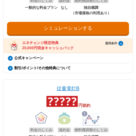
料金のしくみ
違約金
燃料費調整のしくみ
一般的な料金プラン
なし
独自燃調
（市場価格の利用あり）
シミュレーションする
エネチェンジ限定特典
適用条件
20,000円現金キャッシュバック
エバーグリーン・リテイリング×エネチェンジ キャッシュ
公式キャンペーン
バック特典（12カ月間の電気料金支払い額がキャッシュバ
電気・ガス料金支援
割引/ポイント/その他特典について
ック金額を超える方限定）（今のお住まいで電気の切り替
政府の「電気・ガス料金支援」の一環として、2026年8月分（7月使用
え）
でんきレスキュー
分）および2026年10月分（9月使用分）は一律3.5円/kWh、2026年9月
分（8月使用分）については一律4.5円/kWhを毎月の電気料金から値引
電気のトラブル発生時に電話一本で駆け付け、不具合箇所の原因調査・
概要
※本特典は、予告なく変更、終了となる場合があり
きします。
応急処置を行います。
従量電灯B
ます。
・24時間365日、お電話受付を行っております
エネチェンジのオンラインサービス経由で「エバー
・新たに本サービスのお申込み手続き等は不要です
適用条件
・本サービスのご提供対象エリアは全国です（沖縄、一部離島を除く）
グリーン・リテイリング」に申し込んだ方に、
ご利用中のすべての方が対象となり、別途お申し込みは不要です。
円
節約
・不具合箇所の原因調査・応急処置は無料です（※）
20,000円のキャッシュバックを行います。
※出張費、60分以内の作業費が無料となります。
※引越しでの電気の切り替えの場合は特典内容が異
・2026年8月分〜2026年10月分の料金に適用されます。
※天候・交通状況・作業員の作業状況等により、現場へ出動することに
なります。
・エネチェンジでは、割引額を一律で診断結果に反映しています。
時間を要する場合があります。
・詳細は、国のHP・請求書や検針票・ご契約中の電力会社・ガス会社
※応急処置は、不具合箇所の絶縁テープ巻き、原因となっている電気機
のHPをご確認ください。
器の取り外し等の処置となります。
料金のしくみ
違約金
燃料費調整のしくみ
適用条件
※ブレーカーが故障していたり、コンセント・スイッチ等の故障、破損