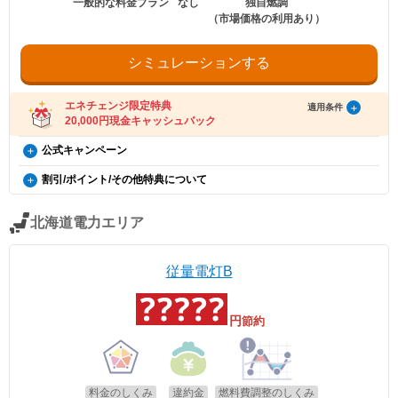
一般的な料金プラン
なし
独自燃調
以下の条件をすべて満たしたお客さまが、エバーグリーン・リテイリング株式会
等に伴う取替工事が必要な場合で、作業員が工事可能と判断した場合
（市場価格の利用あり）
社が提供する「エバーグリーン・リテイリング×エネチェンジ キャッシュバック
は、費用等をご提示させていただき、お客さまのご希望を確認後、有料
特典」(以下、「本特典」とします)の対象となります。
での対応となります。
・特典実施期間中に対象プランをエネチェンジのオンラインサービス経由でお申
※電気のご契約容量の変更工事や、家電製品の取り付け・故障修理、宅
し込みいただくこと。
シミュレーションする
内配線の改修工事、ガス栓/ガス器具の点検・故障修理、広範囲で発生
・電気を使用開始した日から12カ月後時点で契約を継続いただいていること。
している停電（お客さま宅周辺での停電）などはご対応できません。
・お申し込みから3カ月以内にエバーグリーン・リテイリングの供給を開始してい
※異常気象、天災地変、非常事態の場合等、本サービスを提供すること
ること。
エネチェンジ限定特典
適用条件
・電気の使用開始日から12カ月間の電気料金支払い額がキャッシュバック金額を
が困難または危険が伴うことが予測される場合の作業や、その他当社ま
20,000円現金キャッシュバック
超えていること。
たは委託会社が不適切であると判断する作業はお受けできません。
・電気の使用開始から12カ月後時点で、支払期限を過ぎた電気料金の未払いがな
※本サービスの提供に伴って一時停電する場合や、また停電により電気
いこと。
エバーグリーン・リテイリング×エネチェンジ キャッシュ
公式キャンペーン
機器の故障やパソコンのデータの消失等が生じる場合があります。
バック特典（12カ月間の電気料金支払い額がキャッシュバ
※本サービスは東京電力パワーグリッドまたは東京電力パワーグリッド
受け取り方法
電気・ガス料金支援
割引/ポイント/その他特典について
が委託する電気のプロが駆け付け、点検、調査、応急処置をいたしま
ック金額を超える方限定）（今のお住まいで電気の切り替
・適用条件の契約継続期間を達成後2カ月後の月末までに、エネチェンジより特典
政府の「電気・ガス料金支援」の一環として、2026年8月分（7月使用
す。
受け取りに関するご案内メールをお送りします。
え）
でんきレスキュー
分）および2026年10月分（9月使用分）は一律3.5円/kWh、2026年9月
※本サービスの詳細につきましては、サービス規約をご確認ください。
（ご登録のメールアドレスに誤りがあった場合、特典お受け取りの手続きができ
分（8月使用分）については一律4.5円/kWhを毎月の電気料金から値引
電気のトラブル発生時に電話一本で駆け付け、不具合箇所の原因調査・
北海道電力エリア
ませんのでご注意ください。）
（エバーグリーン・リテイリングHPよりダウンロードいただけます）
概要
※本特典は、予告なく変更、終了となる場合があり
きします。
応急処置を行います。
・ご案内メールに、受け取りの手順が記載されています。手順に沿ってお受け取
ます。
・24時間365日、お電話受付を行っております
LINEで電気料金お知らせ
り方法の登録をお願いいたします。
エネチェンジのオンラインサービス経由で「エバー
・特典お受け取りの有効期限は、エネチェンジからのご案内メール送信後90日以
・新たに本サービスのお申込み手続き等は不要です
・毎月の電気料金をLINEでお知らせします（※）
適用条件
従量電灯B
内となります。お受け取りの手続き後、お振込までに時間がかかる場合がござい
・本サービスのご提供対象エリアは全国です（沖縄、一部離島を除く）
グリーン・リテイリング」に申し込んだ方に、
・月額50円 (年額600円)の割引が適用されます
ご利用中のすべての方が対象となり、別途お申し込みは不要です。
ます。
・不具合箇所の原因調査・応急処置は無料です（※）
20,000円のキャッシュバックを行います。
・おトクなキャンペーン情報などをお届けします。
※「@enechange.co.jp および @enechange.jp」からのメールが受信できるよ
※出張費、60分以内の作業費が無料となります。
（※）毎月のご請求金額、ご使用量、口座振替日等のご情報をお送りし
※20A以下は特典対象外となります。
う、あらかじめ設定をお願いいたします。
・2026年8月分〜2026年10月分の料金に適用されます。
※天候・交通状況・作業員の作業状況等により、現場へ出動することに
円
節約
ます。
キャッシュバックは、金融庁管轄の資金移動業者であるウェルネット社（登録番
※引越しでの電気の切り替えの場合は特典内容が異
・エネチェンジでは、割引額を一律で診断結果に反映しています。
時間を要する場合があります。
号：北海道財務局長第00002号）の「送金サービス」を利用しております。
・お申込みいただいた月またはその翌月の検針分から、お申込みの携帯
なります。
・詳細は、国のHP・請求書や検針票・ご契約中の電力会社・ガス会社
※応急処置は、不具合箇所の絶縁テープ巻き、原因となっている電気機
電話番号に、電気料金のお知らせ情報（請求金額・使用量・使用期間・
以下のお客さまは特典の対象外です。
のHPをご確認ください。
器の取り外し等の処置となります。
支払方法・引き落とし日）をお届けします。
・エネチェンジのオンラインサービス経由以外から申し込みされた場合。
※ブレーカーが故障していたり、コンセント・スイッチ等の故障、破損
・お申込みいただいたお客さまは、郵送での「電気料金のお知らせ」の
・既に対象プランをご契約中の場合。
適用条件
等に伴う取替工事が必要な場合で、作業員が工事可能と判断した場合
発行を取り止めさせていただきます。取り止めさせていただいたお客さ
料金のしくみ
違約金
燃料費調整のしくみ
・電気を使用開始した日から12カ月以内に契約を解約をされた場合。