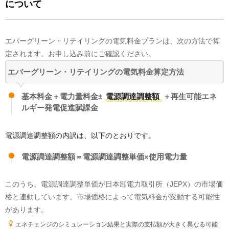
について
のだ
東京都
20代 男性
エバーグリーン・リテイリングの電気料金プランは、次の方法で算
その他
100
%
定されます。お申し込み前にご確認ください。
実績値を元に公開されているすべての電源構成については、旧一般電気事業
者にあたる小売電気事業者が保有する原子力発電所が稼働していないことか
エバーグリーン・リテイリングの電気料金算定方法
よかった点(メリット)
ら、市場調達、常時バックアップ、インバランス補給等の内訳に原子力発電
所が含まれません。今後、原子力発電所が稼働した際には、すべての電力会
切り替えがスマホひとつで完結するのは非常にメリット
社の市場調達、常時バックアップ、インバランス補給等の内訳に原子力発電
基本料金＋電力量料金±
電源調達調整額
＋再生可能エネ
による電気が含まれてくることが想定されます。
ルギー発電促進賦課金
気になった点(デメリット)
「その他(他社からの調達)」の電気は、日本卸電力取引所(JEPX)経由等
であり、全量発電所の特定ができない電気となります。
切り替えがされているのがいつからなのかが少しわかりにくか
電源調達調整額の内訳は、以下のとおりです。
った…
温室効果ガス排出量
電源調達調整額＝電源調達調整単価×使用電力量
2024年度
のCO2排出係数(
調整値
)
0.0
このうち、電源調達調整単価が日本卸電力取引所（JEPX）の市場価
kg
ペコポコニコ
格と連動しています。市場価格によって電気料金が変動する可能性
大阪府
50代 女性
(
調整値
)
があります。
エネチェンジのシミュレーション結果と実際の支払額が大きく異なる可能