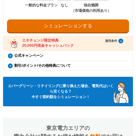
は、費用等をご提示させていただき、お客さまのご希望を確認後、有料
以下の条件をすべて満たしたお客さまが、エバーグリーン・リテイリング株式会
・電気を使用開始した日から12カ月以内に特典対象外のプランに契約を変更され
まには、月50円（税込）の割引を適用させていただきます。
一般的な料金プラン
なし
独自燃調
での対応となります。
社が提供する「エバーグリーン・リテイリング×エネチェンジ キャッシュバック
た場合。
（すでに書面発行を取り止めされているお客さまは、引き続き月50円
（市場価格の利用あり）
特典」(以下、「本特典」とします)の対象となります。
・特典のご案内メールに記載されている有効期限内にお受取いただけなかった場
※電気のご契約容量の変更工事や、家電製品の取り付け・故障修理、宅
（税込）の割引が適用となります。）
・特典実施期間中に対象プランをエネチェンジのオンラインサービス経由でお申
合。
内配線の改修工事、ガス栓/ガス器具の点検・故障修理、広範囲で発生
（パートナー様からご請求のお客さまは、割引対象外です、あらかじめ
し込みいただくこと。
・電気の使用開始から12カ月後時点の判定において、支払期限を過ぎた電気料金
している停電（お客さま宅周辺での停電）などはご対応できません。
ご了承ください。）
・電気を使用開始した日から12カ月後時点で契約を継続いただいていること。
のお支払いが確認できない場合。
シミュレーションする
※異常気象、天災地変、非常事態の場合等、本サービスを提供すること
・ご登録いただいている携帯電話番号と違う番号でお申込みいただいた
・お申し込みから3カ月以内にエバーグリーン・リテイリングの供給を開始してい
・ご利用の住所から転居された場合。
が困難または危険が伴うことが予測される場合の作業や、その他当社ま
場合は、ご登録の連絡先番号を変更させていただきます。エバーグリー
ること。
・ご利用開始から12カ月間の電気料金支払い額がキャッシュバック金額以下の場
たは委託会社が不適切であると判断する作業はお受けできません。
・電気の使用開始日から12カ月間の電気料金支払い額がキャッシュバック金額を
合。
ン・リテイリングからのお電話でのご連絡も、お申込みいただいた携帯
エネチェンジ限定特典
※本サービスの提供に伴って一時停電する場合や、また停電により電気
超えていること。
・エバーグリーン・リテイリングの特典を受け取っている場合。
適用条件
電話番号に変更されますのでご注意ください。
・電気の使用開始から12カ月後時点で、支払期限を過ぎた電気料金の未払いがな
※エネチェンジのオンラインサービス経由以外から受け取っている場合も含む
機器の故障やパソコンのデータの消失等が生じる場合があります。
20,000円現金キャッシュバック
・070、080、090から始まる携帯電話番号のみお申込みいただけま
いこと。
※本サービスは東京電力パワーグリッドまたは東京電力パワーグリッド
す。固定電話番号や050から始まる電話番号はお申込み対象外となりま
※お申込み内容に不足・不備等があり、特典実施期間内に不備等が解消されない
エバーグリーン・リテイリング×エネチェンジ キャッシュ
が委託する電気のプロが駆け付け、点検、調査、応急処置をいたしま
公式キャンペーン
す。
受け取り方法
場合は、本特典は適用されません。
す。
バック特典（12カ月間の電気料金支払い額がキャッシュバ
・「エバーグリーン（電気料金お知らせ）」LINE公式アカウントはエ
※本提供条件書記載事項以外の部分については、エバーグリーン・リテイリング
・適用条件の契約継続期間を達成後2カ月後の月末までに、エネチェンジより特典
電気・ガス料金支援
※本サービスの詳細につきましては、サービス規約をご確認ください。
割引/ポイント/その他特典について
バーグリーン・リテイリング株式会社が運営しています。LINE株式会
株式会社の「電気需給約款」の規定を適用いたします。
ック金額を超える方限定）（今のお住まいで電気の切り替
受け取りに関するご案内メールをお送りします。
政府の「電気・ガス料金支援」の一環として、2026年8月分（7月使用
（エバーグリーン・リテイリングHPよりダウンロードいただけます）
※エバーグリーン・リテイリング株式会社が不正なお申し込みと判断した場合、
社が提供、または新たに取得される情報の取り扱いについては
（ご登録のメールアドレスに誤りがあった場合、特典お受け取りの手続きができ
え）
でんきレスキュー
分）および2026年10月分（9月使用分）は一律3.5円/kWh、2026年9月
本特典は適用となりません。
ませんのでご注意ください。）
https://terms.line.me/OA_privacy/sp?lang=ja&_fsi=VQ6HG3apよりご確
LINEで電気料金お知らせ
分（8月使用分）については一律4.5円/kWhを毎月の電気料金から値引
電気のトラブル発生時に電話一本で駆け付け、不具合箇所の原因調査・
※同時期にエバーグリーン・リテイリングが実施するキャンペーン・特典との重
・ご案内メールに、受け取りの手順が記載されています。手順に沿ってお受け取
認ください。
概要
※本特典は、予告なく変更、終了となる場合があり
きします。
複適用はいたしません。
・毎月の電気料金をLINEでお知らせします（※）
応急処置を行います。
り方法の登録をお願いいたします。
・エバーグリーン・リテイリング株式会社の個人情報保護方針は
エバーグリーン・リテイリング
に乗り換えた場合、電気代はいく
ます。
・特典お受け取りの有効期限は、エネチェンジからのご案内メール送信後90日以
・月額50円 (年額600円)の割引が適用されます
・24時間365日、お電話受付を行っております
https://www.egmkt.co.jp/privacy/よりご確認いただけます。
ら安くなる？
内となります。お受け取りの手続き後、お振込までに時間がかかる場合がござい
エネチェンジのオンラインサービス経由で「エバー
・おトクなキャンペーン情報などをお届けします。
・新たに本サービスのお申込み手続き等は不要です
更新日
2026年8月1日
適用条件
・「エバーグリーン（電気料金お知らせ）」のアカウントを友だち登録
ます。
今すぐ節約額をシミュレーション！
（※）毎月のご請求金額、ご使用量、口座振替日等のご情報をお送りし
・本サービスのご提供対象エリアは全国です（沖縄、一部離島を除く）
グリーン・リテイリング」に申し込んだ方に、
していただくと、エバーグリーン・リテイリングからキャンペーン等の
※「@enechange.co.jp および @enechange.jp」からのメールが受信できるよ
ご利用中のすべての方が対象となり、別途お申し込みは不要です。
ます。
・不具合箇所の原因調査・応急処置は無料です（※）
20,000円のキャッシュバックを行います。
各種ご案内を差し上げます。このご案内を希望しない場合は、このアカ
う、あらかじめ設定をお願いいたします。
・お申込みいただいた月またはその翌月の検針分から、お申込みの携帯
※出張費、60分以内の作業費が無料となります。
キャッシュバックは、金融庁管轄の資金移動業者であるウェルネット社（登録番
ウントをブロックしていただくと配信が停止されます。なお、ブロック
※20A以下は特典対象外となります。
・2026年8月分〜2026年10月分の料金に適用されます。
電話番号に、電気料金のお知らせ情報（請求金額・使用量・使用期間・
※天候・交通状況・作業員の作業状況等により、現場へ出動することに
号：北海道財務局長第00002号）の「送金サービス」を利用しております。
をすると電気料金のお知らせの通知メッセージのほか、エバーグリー
※引越しでの電気の切り替えの場合は特典内容が異
・エネチェンジでは、割引額を一律で診断結果に反映しています。
支払方法・引き落とし日）をお届けします。
時間を要する場合があります。
ン・リテイリングLINE公式アカウントのその他の機能もご利用いただ
以下のお客さまは特典の対象外です。
なります。
・詳細は、国のHP・請求書や検針票・ご契約中の電力会社・ガス会社
・お申込みいただいたお客さまは、郵送での「電気料金のお知らせ」の
※応急処置は、不具合箇所の絶縁テープ巻き、原因となっている電気機
けなくなります。
・エネチェンジのオンラインサービス経由以外から申し込みされた場合。
のHPをご確認ください。
東京電力エリア
の
発行を取り止めさせていただきます。取り止めさせていただいたお客さ
器の取り外し等の処置となります。
※郵送でのお知らせを希望される場合、書面発行手数料140円/通（税
・既に対象プランをご契約中の場合。
まには、月50円（税込）の割引を適用させていただきます。
※ブレーカーが故障していたり、コンセント・スイッチ等の故障、破損
・電気を使用開始した日から12カ月以内に契約を解約をされた場合。
込）がかかりますのでご注意ください。エネチェンジではLINEで電気