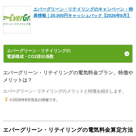
料金お知らせを利用した上記の割引条件で計算し、節約額に反映してい
ます。
エバーグリーン・リテイリングのキャンペーン・特
気になった点(デメリット)
典情報｜20,000円キャッシュバック【2026年8月】
なんかヌルっと切り替えになったので曖昧な感じがした
カズ
エバーグリーン・リテイリング
の
広島県
60代 男性
電源構成・CO2排出係数
エバーグリーン・リテイリングの電気料金プラン、特徴や
発電手段の内訳（電源構成）
よかった点(メリット)
メリットは？
2025年度
の
計画値
一度サポート受けたことはあるが丁寧だった。アプリもあるの
エバーグリーン・リテイリングのメリットと特徴を紹介します。
でその点は良い。
※2026年8月現在の情報です。
気になった点(デメリット)
今の電力状況とか節約する場合のアドバイスなどのメールが欲
しい。
エバーグリーン・リテイリングの電気料金算定方法