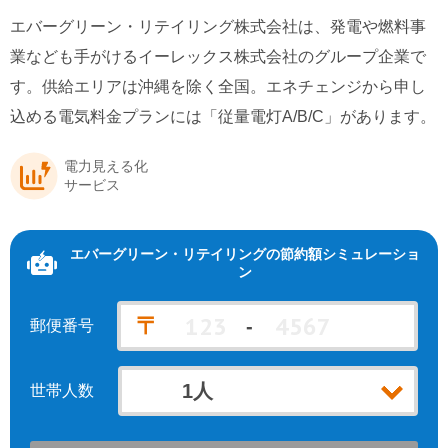
エバーグリーン・リテイリングの口コミ・評判
東北電力エリア
中部電力エリア
エバーグリーン・リテイリング株式会社は、発電や燃料事
北陸電力エリア
中国電力エリア
エバーグリーン・リテイリングの新着情報
業なども手がけるイーレックス株式会社のグループ企業で
関西電力エリア
四国電力エリア
す。供給エリアは沖縄を除く全国。エネチェンジから申し
特徴・メリット
込める電気料金プランには「従量電灯A/B/C」があります。
北海道電力エリア
九州電力エリア
エバーグリーン・リテイリングの会社情報
電力見える化
サービス
エバーグリーン・リテイリング
の節約額シミュレーショ
ン
〒
-
郵便番号
世帯人数