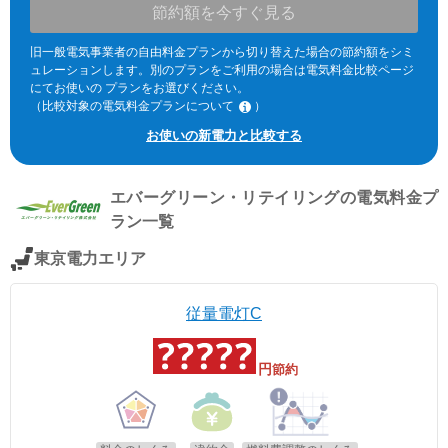
節約額を今すぐ見る
旧一般電気事業者の自由料金プランから切り替えた場合の節約額をシミ
ュレーションします。別のプランをご利用の場合は電気料金比較ページ
にてお使いの プランをお選びください。
（比較対象の電気料金プランについて
）
※北海道電力エリア「エネとくポイントプラン」「従量電灯C」、東北
お使いの新電力と比較する
電力エリア「よりそう+ｅねっとバリュー」「よりそう＋ファミリーバ
リュー」(kVA契約)、東京電力エリア「スタンダードS」「スタンダード
L」(kVA契約)、中部電力エリア「おとくプラン」、北陸電力エリア「従
エバーグリーン・リテイリング
の電気料金プ
量電灯ネクスト」、関西電力エリア「なっトクでんき」「なっトクでん
きBiz」(kVA契約)、中国電力エリア「ぐっとずっと。プラン スマートコ
ラン一覧
ース」「〔ビジネス〕スマートＢコース」(kVA契約)、四国電力エリア
「おトクeプラン」「ビジネススタンダードプラン」(kVA契約)、九州電
東京電力エリア
力エリア「スマートファミリープラン」「スマートビジネスプラン」
(kVA契約)、沖縄電力エリア「グッドバリュープラン」。
※関西電力エリアの「なっトクでんき」「なっトクでんきBiz」ではガス
従量電灯C
料金は考慮していません。
円
節約