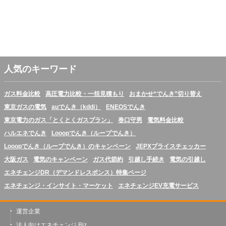
人気のキーワード
ガス料金比較
高圧電力比較・一括見積もり
おまかせ“でんき”切り替え
東京ガスの電気
auでんき（kddi）
ENEOSでんき
東京電力のガス「とくとくガスプラン」
巻口守男
電気料金比較
ハルエネでんき
Looopでんき（ループでんき）
Looopでんき（ループでんき）のキャンペーン
JEPXプライスチェッカー
大阪ガス
電気のキャンペーン
ガス代節約
引越し手続き
電気の引越し
エネチェンジDR（デマンドレスポンス）特集ページ
エネチェンジ・インサイト・マーケット
エネチェンジEV充電サービス
運営企業
法人向けエネチェンジ Biz