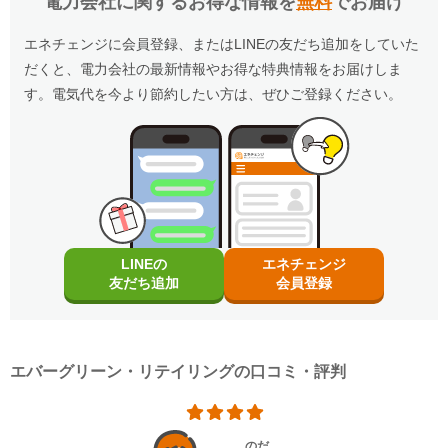
電力会社に関するお得な情報を
無料
でお届け
適用条件
（すでに書面発行を取り止めされているお客さまは、引き続き月50円
等に伴う取替工事が必要な場合で、作業員が工事可能と判断した場合
・電気を使用開始した日から12カ月以内に特典対象外のプランに契約を変更され
料金お知らせを利用した上記の割引条件で計算し、節約額に反映してい
（税込）の割引が適用となります。）
は、費用等をご提示させていただき、お客さまのご希望を確認後、有料
た場合。
以下の条件をすべて満たしたお客さまが、エバーグリーン・リテイリング株式会
ます。
・特典のご案内メールに記載されている有効期限内にお受取いただけなかった場
（パートナー様からご請求のお客さまは、割引対象外です、あらかじめ
での対応となります。
社が提供する「エバーグリーン・リテイリング×エネチェンジ キャッシュバック
エネチェンジに会員登録、またはLINEの友だち追加をしていた
合。
特典」(以下、「本特典」とします)の対象となります。
ご了承ください。）
※電気のご契約容量の変更工事や、家電製品の取り付け・故障修理、宅
・電気の使用開始から12カ月後時点の判定において、支払期限を過ぎた電気料金
・特典実施期間中に対象プランをエネチェンジのオンラインサービス経由でお申
だくと、電力会社の最新情報やお得な特典情報をお届けしま
・ご登録いただいている携帯電話番号と違う番号でお申込みいただいた
内配線の改修工事、ガス栓/ガス器具の点検・故障修理、広範囲で発生
のお支払いが確認できない場合。
し込みいただくこと。
場合は、ご登録の連絡先番号を変更させていただきます。エバーグリー
している停電（お客さま宅周辺での停電）などはご対応できません。
・ご利用の住所から転居された場合。
・電気を使用開始した日から12カ月後時点で契約を継続いただいていること。
す。電気代を今より節約したい方は、ぜひご登録ください。
ン・リテイリングからのお電話でのご連絡も、お申込みいただいた携帯
※異常気象、天災地変、非常事態の場合等、本サービスを提供すること
・ご利用開始から12カ月間の電気料金支払い額がキャッシュバック金額以下の場
・お申し込みから3カ月以内にエバーグリーン・リテイリングの供給を開始してい
電話番号に変更されますのでご注意ください。
が困難または危険が伴うことが予測される場合の作業や、その他当社ま
合。
ること。
・070、080、090から始まる携帯電話番号のみお申込みいただけま
たは委託会社が不適切であると判断する作業はお受けできません。
・エバーグリーン・リテイリングの特典を受け取っている場合。
・電気の使用開始日から12カ月間の電気料金支払い額がキャッシュバック金額を
※エネチェンジのオンラインサービス経由以外から受け取っている場合も含む
す。固定電話番号や050から始まる電話番号はお申込み対象外となりま
※本サービスの提供に伴って一時停電する場合や、また停電により電気
超えていること。
・電気の使用開始から12カ月後時点で、支払期限を過ぎた電気料金の未払いがな
す。
機器の故障やパソコンのデータの消失等が生じる場合があります。
※お申込み内容に不足・不備等があり、特典実施期間内に不備等が解消されない
いこと。
・「エバーグリーン（電気料金お知らせ）」LINE公式アカウントはエ
※本サービスは東京電力パワーグリッドまたは東京電力パワーグリッド
場合は、本特典は適用されません。
バーグリーン・リテイリング株式会社が運営しています。LINE株式会
が委託する電気のプロが駆け付け、点検、調査、応急処置をいたしま
受け取り方法
※本提供条件書記載事項以外の部分については、エバーグリーン・リテイリング
社が提供、または新たに取得される情報の取り扱いについては
す。
株式会社の「電気需給約款」の規定を適用いたします。
・適用条件の契約継続期間を達成後2カ月後の月末までに、エネチェンジより特典
https://terms.line.me/OA_privacy/sp?lang=ja&_fsi=VQ6HG3apよりご確
※本サービスの詳細につきましては、サービス規約をご確認ください。
※エバーグリーン・リテイリング株式会社が不正なお申し込みと判断した場合、
受け取りに関するご案内メールをお送りします。
認ください。
（エバーグリーン・リテイリングHPよりダウンロードいただけます）
本特典は適用となりません。
（ご登録のメールアドレスに誤りがあった場合、特典お受け取りの手続きができ
※同時期にエバーグリーン・リテイリングが実施するキャンペーン・特典との重
・エバーグリーン・リテイリング株式会社の個人情報保護方針は
ませんのでご注意ください。）
LINEの
エネチェンジ
LINEで電気料金お知らせ
複適用はいたしません。
https://www.egmkt.co.jp/privacy/よりご確認いただけます。
・ご案内メールに、受け取りの手順が記載されています。手順に沿ってお受け取
友だち追加
会員登録
・毎月の電気料金をLINEでお知らせします（※）
り方法の登録をお願いいたします。
・「エバーグリーン（電気料金お知らせ）」のアカウントを友だち登録
・特典お受け取りの有効期限は、エネチェンジからのご案内メール送信後90日以
・月額50円 (年額600円)の割引が適用されます
更新日
2026年8月1日
していただくと、エバーグリーン・リテイリングからキャンペーン等の
内となります。お受け取りの手続き後、お振込までに時間がかかる場合がござい
・おトクなキャンペーン情報などをお届けします。
各種ご案内を差し上げます。このご案内を希望しない場合は、このアカ
ます。
（※）毎月のご請求金額、ご使用量、口座振替日等のご情報をお送りし
ウントをブロックしていただくと配信が停止されます。なお、ブロック
※「@enechange.co.jp および @enechange.jp」からのメールが受信できるよ
ます。
をすると電気料金のお知らせの通知メッセージのほか、エバーグリー
う、あらかじめ設定をお願いいたします。
エバーグリーン・リテイリングの口コミ・評判
・お申込みいただいた月またはその翌月の検針分から、お申込みの携帯
ン・リテイリングLINE公式アカウントのその他の機能もご利用いただ
キャッシュバックは、金融庁管轄の資金移動業者であるウェルネット社（登録番
電話番号に、電気料金のお知らせ情報（請求金額・使用量・使用期間・
けなくなります。
号：北海道財務局長第00002号）の「送金サービス」を利用しております。
支払方法・引き落とし日）をお届けします。
※郵送でのお知らせを希望される場合、書面発行手数料140円/通（税
以下のお客さまは特典の対象外です。
・お申込みいただいたお客さまは、郵送での「電気料金のお知らせ」の
込）がかかりますのでご注意ください。エネチェンジではLINEで電気
・エネチェンジのオンラインサービス経由以外から申し込みされた場合。
発行を取り止めさせていただきます。取り止めさせていただいたお客さ
料金お知らせを利用した上記の割引条件で計算し、節約額に反映してい
・既に対象プランをご契約中の場合。
のだ