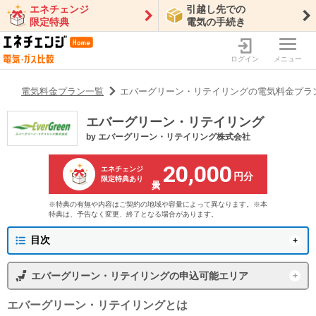
エネチェンジ
引越し先での
限定特典
電気の手続き
ログイン
メニュー
電気料金プラン一覧
エバーグリーン・リテイリングの電気料金プラ
エバーグリーン・リテイリング
by
エバーグリーン・リテイリング株式会社
20,000
エネチェンジ
円分
限定特典あり
※特典の有無や内容はご契約の地域や容量によって異なります。※本
特典は、予告なく変更、終了となる場合があります。
目次
エバーグリーン・リテイリングの概要
エバーグリーン・リテイリング
の申込可能エリア
プラン一覧
東京電力エリア
沖縄電力エリア
エバーグリーン・リテイリング
とは