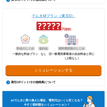
auでんきポイントで割引
毎月の電気料金が8,000円未満の場合は0.5％、8,000円以上は1％、
Pontaポイントが付与されます。
でんきMプラン（東京D）
法人契約は対象外です。
対象金額は、auでんきご利用料金のうち、基本料金（または最低料金）
および電力量料金の合計金額（税抜）となります。燃料費調整額、再生
円
節約
可能エネルギー発電促進賦課金は除きます。
ポイント還元は請求月の月末までに行います。お客さまのご契約状況、
ご利用状況によっては、請求月の翌月以降に還元される場合がありま
す。
ポイントはauでんきご利用料金には充当できません。
Pontaポイントの有効期限は、最後にポイント還元、またはポイント利
料金のしくみ
違約金
燃料費調整のしくみ
用がされた日から1年間延長されます。
一般的な料金プラン
なし
旧一般電気事業者の自由料金と同じ
ただし、「auでんき」による還元のみでは保有ポイントの有効期限は延
（上限なし）
長されません。
※詳細についてはauでんきのHPをご確認ください。
※エネチェンジの節約額には上記ポイントは含まれておりません。
シミュレーションする
割引/ポイント/その他特典について
auでんきポイントで割引
毎月の電気料金が8,000円未満の場合は0.5％、8,000円以上は1％、
Pontaポイントが付与されます。
auでんき
に乗り換えた場合、電気代はいくら安くなる？
法人契約は対象外です。
対象金額は、auでんきご利用料金のうち、基本料金（または最低料金）
今すぐ節約額をシミュレーション！