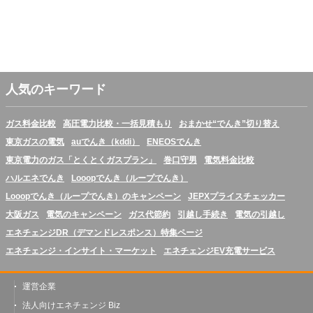
人気のキーワード
ガス料金比較
高圧電力比較・一括見積もり
おまかせ“でんき”切り替え
東京ガスの電気
auでんき（kddi）
ENEOSでんき
東京電力のガス「とくとくガスプラン」
巻口守男
電気料金比較
ハルエネでんき
Looopでんき（ループでんき）
Looopでんき（ループでんき）のキャンペーン
JEPXプライスチェッカー
大阪ガス
電気のキャンペーン
ガス代節約
引越し手続き
電気の引越し
エネチェンジDR（デマンドレスポンス）特集ページ
エネチェンジ・インサイト・マーケット
エネチェンジEV充電サービス
運営企業
法人向けエネチェンジ Biz