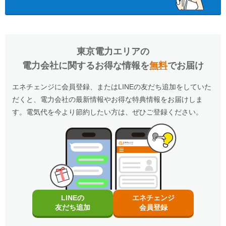
および電力量料金の合計金額（税抜）となります。燃料費調整額、再生
可能エネルギー発電促進賦課金は除きます。
ポイント還元は請求月の月末までに行います。お客さまのご契約状況、
ご利用状況によっては、請求月の翌月以降に還元される場合がありま
す。
ポイントはauでんきご利用料金には充当できません。
東京電力エリア
の
Pontaポイントの有効期限は、最後にポイント還元、またはポイント利
用がされた日から1年間延長されます。
電力会社に関するお得な情報を
無料
でお届け
ただし、「auでんき」による還元のみでは保有ポイントの有効期限は延
長されません。
※詳細についてはauでんきのHPをご確認ください。
エネチェンジに会員登録、またはLINEの友だち追加をしていた
※エネチェンジの節約額には上記ポイントは含まれておりません。
だくと、電力会社の最新情報やお得な特典情報をお届けしま
す。電気代を今より節約したい方は、ぜひご登録ください。
LINEの
エネチェンジ
友だち追加
会員登録