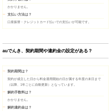
定の発電所から継続的に卸売を受けている電気（常時バックアップ）につい
ては、旧一般電気事業者の電源構成に基づき仕分けています。
かかりません。
支払い方法は？
温室効果ガス排出量
口座振替・クレジットカード払いでの支払いが可能です。
2024年度
のCO2排出係数(
調整値
)
0.402
kg
(
調整値
)
auでんき、契約期間や違約金の設定がある？
契約期間は？
契約が成立した日から料金適用開始の日が属する年度の末日まで
（以降、1年ごとに自動更新）となっています。
解約手数料は？
かかりません。
解約違約金は？