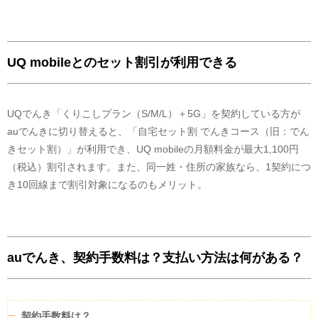
石炭火力
20
%
気になった点(デメリット)
LNG火力
16
%
問い合わせ窓口が時間帯にもよりますが、繋がりにくいことも
FIT電気
6
%
ありました。
UQ mobileとのセット割引が利用できる
再生可能エネルギー
4
%
水力
2
%
石油火力
1
%
UQでんき「くりこしプラン（S/M/L）＋5G」を契約している方が
hisa
その他
51
%
auでんきに切り替えると、「自宅セット割 でんきコース（旧：でん
愛知県
40代 女性
実績値を元に公開されているすべての電源構成については、旧一般電気事業
きセット割）」が利用でき、UQ mobileの月額料金が最大1,100円
者にあたる小売電気事業者が保有する原子力発電所が稼働していないことか
（税込）割引されます。また、同一姓・住所の家族なら、1契約につ
ら、市場調達、常時バックアップ、インバランス補給等の内訳に原子力発電
所が含まれません。今後、原子力発電所が稼働した際には、すべての電力会
き10回線まで割引対象になるのもメリット。
よかった点(メリット)
社の市場調達、常時バックアップ、インバランス補給等の内訳に原子力発電
による電気が含まれてくることが想定されます。
auウォレットにポイントが溜まるので買い物に使える。
FIT電気について
auでんき
がこの電気を調達する費用の一部は、
auでんき
のお客様以外の方
気になった点(デメリット)
も含め、電気をご利用のすべての皆様から集めた賦課金により賄われてお
auでんき、契約手数料は？支払い方法は何がある？
り、この電気のCO2排出量については、火力発電なども含めた全国平均の
電気料金の用紙がないのでスマホ等で確認しないといけない。
電気のCO2排出量を持った電気として扱われます。
他社から調達している電気で発電所が特定できないものについては、
「その他」としています。また、この電気には相対契約に基づく卸電力取引
所を介した受渡しの電気を含みます。 旧一般電気事業者の発電部門の不特
契約手数料は？