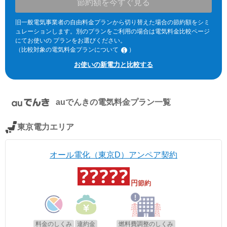
節約額を今すぐ見る
旧一般電気事業者の自由料金プランから切り替えた場合の節約額をシミ
ュレーションします。別のプランをご利用の場合は電気料金比較ページ
にてお使いの プランをお選びください。
（比較対象の電気料金プランについて
）
※北海道電力エリア「エネとくポイントプラン」「従量電灯C」、東北
お使いの新電力と比較する
電力エリア「よりそう+ｅねっとバリュー」「よりそう＋ファミリーバ
リュー」(kVA契約)、東京電力エリア「スタンダードS」「スタンダード
L」(kVA契約)、中部電力エリア「おとくプラン」、北陸電力エリア「従
量電灯ネクスト」、関西電力エリア「なっトクでんき」「なっトクでん
auでんき
の電気料金プラン一覧
きBiz」(kVA契約)、中国電力エリア「ぐっとずっと。プラン スマートコ
ース」「〔ビジネス〕スマートＢコース」(kVA契約)、四国電力エリア
「おトクeプラン」「ビジネススタンダードプラン」(kVA契約)、九州電
東京電力エリア
力エリア「スマートファミリープラン」「スマートビジネスプラン」
(kVA契約)、沖縄電力エリア「グッドバリュープラン」。
※関西電力エリアの「なっトクでんき」「なっトクでんきBiz」ではガス
オール電化（東京D）アンペア契約
料金は考慮していません。
円
節約
料金のしくみ
違約金
燃料費調整のしくみ