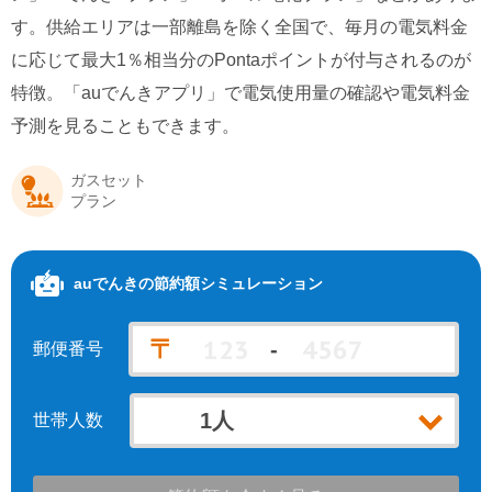
す。供給エリアは一部離島を除く全国で、毎月の電気料金
北海道電力エリア
九州電力エリア
auでんきの会社情報
に応じて最大1％相当分のPontaポイントが付与されるのが
特徴。「auでんきアプリ」で電気使用量の確認や電気料金
予測を見ることもできます。
ガスセット
プラン
auでんき
の節約額シミュレーション
〒
-
郵便番号
世帯人数