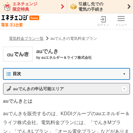
エネチェンジ
引越し先での
限定特典
電気の手続き
ログイン
メニュー
電気料金プラン一覧
auでんきの電気料金プラン
auでんき
by
auエネルギー＆ライフ株式会社
目次
auでんきの概要
auでんき
の申込可能エリア
プラン一覧
東京電力エリア
沖縄電力エリア
auでんき
とは
auでんきの口コミ・評判
東北電力エリア
中部電力エリア
auでんきを販売するのは、KDDIグループのauエネルギー＆
北陸電力エリア
中国電力エリア
auでんきの新着情報
ライフ株式会社。電気料金プランには、「でんきMプラ
関西電力エリア
四国電力エリア
ン」「でんきLプラン」「オール電化プラン」などがありま
特徴・メリット