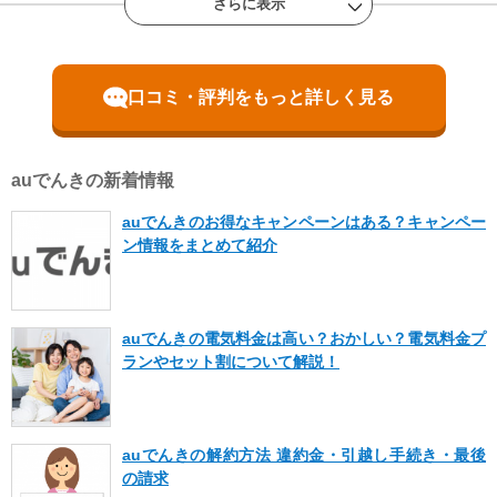
さらに表示
onkura
埼玉県
60代 男性
口コミ・評判をもっと詳しく見る
よかった点(メリット)
auでんきの新着情報
ネットで切り替えの契約したが短時間でスムーズに出来た。
auでんきのお得なキャンペーンはある？キャンペー
気になった点(デメリット)
ン情報をまとめて紹介
電気が繋がるまでの途中経過がなかったので少し不安だった。
auでんきの電気料金は高い？おかしい？電気料金プ
ランやセット割について解説！
take1976
宮城県
40代 男性
auでんきの解約方法 違約金・引越し手続き・最後
よかった点(メリット)
の請求