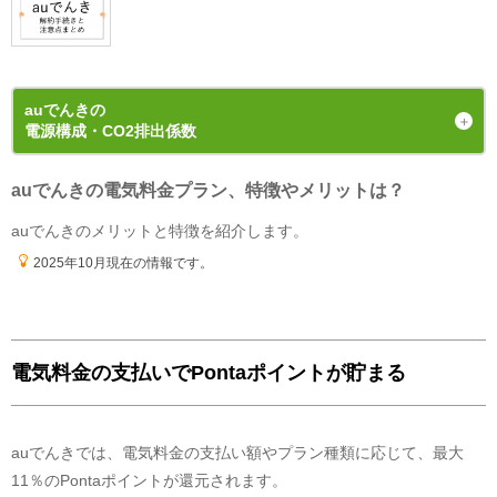
電気使用量に応じたキャッシュバックがかなりお得です。携帯
電話の契約人数や使用量で変わってきます。ａｕのサイトにシ
ミュレータがあったの試しにやってみるとお解りいただけると
思います。
auでんき
の
気になった点(デメリット)
電源構成・CO2排出係数
キャッシュバックを受けるのにau Walletが必要なのですが、欲
を言うとカード類はこれ以上増やしたくないのでもうちょっと
auでんきの電気料金プラン、特徴やメリットは？
発電手段の内訳（電源構成）
汎用性のあるカードのポイントにしてくれるとうれしい
2024年度
の
実績値
auでんきのメリットと特徴を紹介します。
2025年10月現在の情報です。
中田69
広島県
40代 女性
電気料金の支払いでPontaポイントが貯まる
よかった点(メリット)
auでんきでは、電気料金の支払い額やプラン種類に応じて、最大
オペレーターの対応が丁寧なことと、手続きを希望した後、迅
速に申し込み書類が送付されてきた点は評価できます。
11％のPontaポイントが還元されます。