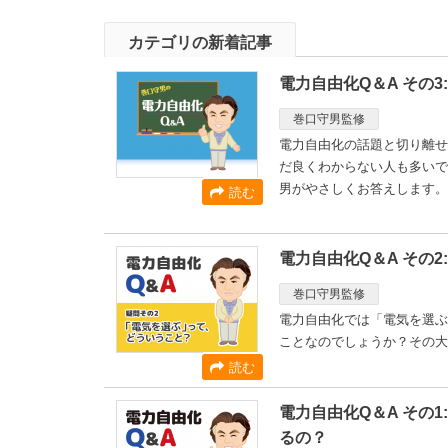
カテゴリの新着記事
電力自由化Q＆A その
巻口守男監修
電力自由化の話題と切り離せ
だ良くわからない人も多いで
男がやさしくお答えします。
読む
電力自由化Q＆A その
巻口守男監修
電力自由化では「電気を選ぶ
ことなのでしょうか？その
読む
電力自由化Q＆A その
るの？