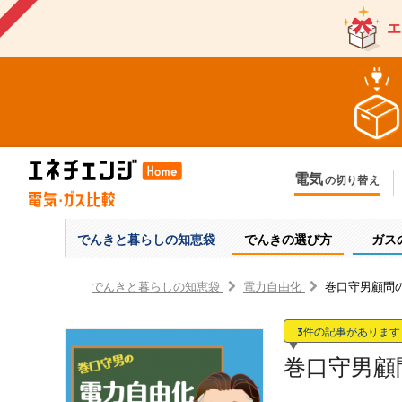
エ
電気
の切り替え
今のお住まいでの切り替え
今
引越しで新しく申し込み
引
でんきと暮らしの
知恵袋
でんきの選び方
ガス
でんきと暮らしの知恵袋
電力自由化
巻口守男顧問の
3
件の記事があります
巻口守男顧