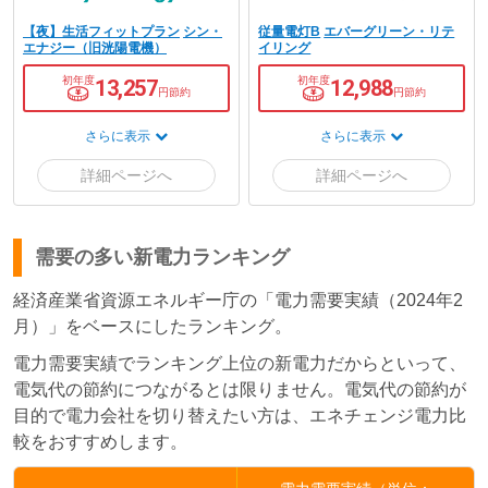
【夜】生活フィットプラン
シン・
従量電灯B
エバーグリーン・リテ
エナジー（旧洸陽電機）
イリング
初年度
初年度
13,257
12,988
円節約
円節約
さらに表示
さらに表示
需要の多い新電力ランキング
経済産業省資源エネルギー庁の「電力需要実績（2024年2
月）」をベースにしたランキング。
電力需要実績でランキング上位の新電力だからといって、
電気代の節約につながるとは限りません。電気代の節約が
目的で電力会社を切り替えたい方は、エネチェンジ電力比
較をおすすめします。