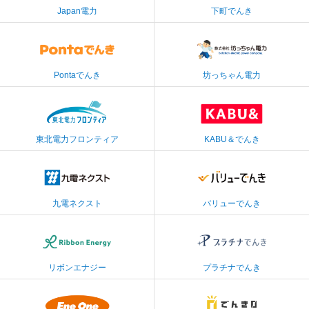
Japan電力
下町でんき
auエネルギー＆ライ
株式会社エネワンで
フ株式会社
んき
Pontaでんき
坊っちゃん電力
東北電力フロンティ
株式会社カブ＆ピー
ア株式会社
ス
東北電力フロンティア
KABU＆でんき
九電ネクスト株式会
株式会社INE
社
九電ネクスト
バリューでんき
株式会社リボンエナ
Japan電力株式会社
ジー
リボンエナジー
プラチナでんき
株式会社エネワンで
でんき0株式会社