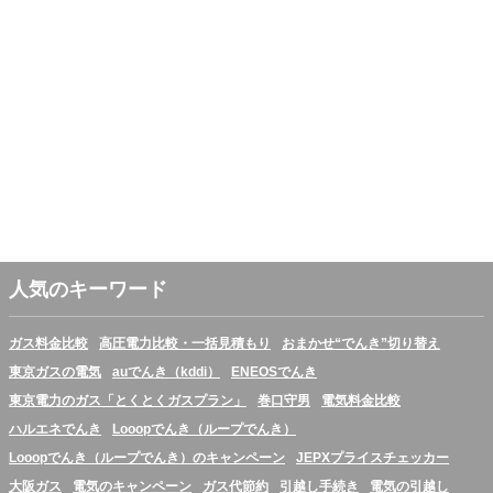
人気のキーワード
ガス料金比較
高圧電力比較・一括見積もり
おまかせ“でんき”切り替え
東京ガスの電気
auでんき（kddi）
ENEOSでんき
東京電力のガス「とくとくガスプラン」
巻口守男
電気料金比較
ハルエネでんき
Looopでんき（ループでんき）
Looopでんき（ループでんき）のキャンペーン
JEPXプライスチェッカー
大阪ガス
電気のキャンペーン
ガス代節約
引越し手続き
電気の引越し