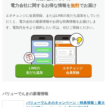
・詳細は、国のHP・請求書や検針票・ご契約中の電力会社・ガス会社
・既にバリューでんき（特典の対象プラン）をご契約中の場合。
電力会社に関するお得な情報を
無料
でお届け
のHPをご確認ください。
・電気を使用開始した日から12カ月以内に契約を解約された場合。
適用条件
・電気を使用開始した日から12カ月以内にお引越しされた場合。
・ご利用の住所から転居された場合。
以下の条件をすべて満たしたお客さまが、ポート株式会社が提供する「バリュー
エネチェンジに会員登録、またはLINEの友だち追加をしていた
・電気を使用開始した日から12カ月以内に特典対象外のプランに契約を変更され
でんき×エネチェンジ キャッシュバック特典」 (以下、「本特典」とします)の対
た場合。
象となります。
だくと、電力会社の最新情報やお得な特典情報をお届けしま
・電気料金の未払いがある場合。
・特典実施期間中に対象プランをエネチェンジのオンラインサービス経由でお申
・特典のご案内メールに記載されている有効期限内にお受取いただけなかった場
し込みいただくこと。
す。電気代を今より節約したい方は、ぜひご登録ください。
合。
・電気を使用開始した日から12カ月後時点で契約を継続いただいていること。
・ご利用開始から12カ月間の電気料金支払い額がキャッシュバック金額以下の場
・お申し込みから3カ月以内にバリューでんきの対象プランの供給を開始している
合。
こと。
・お申し込み時にメールアドレスが入力されていること。
※お申込み内容に不足・不備等があり、特典実施期間内に不備等が解消されない
・電気の使用開始日から12カ月間の電気料金支払い額がキャッシュバック金額を
場合は、本特典は適用されません。
超えていること。
※本提供条件書記載事項以外の部分については、株式会社CDエナジーダイレクト
・電気料金の未払いがないこと。
の「電気需給約款」の規定を適用いたします。
・6kVA以上も対象となります。
※ポート株式会社が不正なお申し込みと判断した場合、本特典は適用となりませ
受け取り方法
ん。
・適用条件の契約継続期間を達成後2カ月後の月末までに、エネチェンジからご案
内メールをお送りします。
LINEの
エネチェンジ
更新日
2026年8月1日
（ご登録のメールアドレスに誤りがあった場合、特典お受け取りの手続きができ
友だち追加
会員登録
ませんのでご注意ください。）
・ご案内メールにお受け取りの手順が記載されています。手順に沿ってお受け取
り方法の登録をお願いいたします。
・特典お受け取りの有効期限は、エネチェンジからのご案内メール送信後90日以
内となります。お受け取りの手続き後、お振込までに時間がかかる場合がござい
ます。
バリューでんきの新着情報
※「@enechange.co.jp および @enechange.jp」からのメールが受信できるよ
う、あらかじめ設定をお願いいたします。
キャッシュバックは、金融庁管轄の資金移動業者であるウェルネット社（登録番
バリューでんきのキャンペーン・特典情報｜最大
号：北海道財務局長第00002号）の「送金サービス」を利用しております。