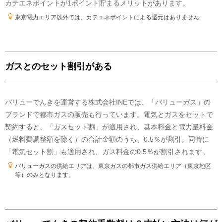
カテエネポイントが1ポイント貯まるメリットがあります。
株式会社CDエナジーダイレクトの電源構成です。 東京電力エリアの電源構
成を表示しています。
東京電力エリア以外では、カテエネポイントによる還元はありません。
他社から調達した電気については、以下の方法により電源構成を仕分け
ています。 ①一般送配電事業者からインバランス供給された電気について
は、「その他」の取り扱いとしています。 ②他社から調達している電気の
一部で発電所が特定できないものについては、「その他」の取り扱いとして
います。
ガスとのセット割引がある
温室効果ガス排出量
2024年度
のCO2排出係数(
調整値
)
バリューでんきを運営する株式会社INEでは、「バリューガス」の
ブランドで都市ガスの販売も行っています。電気とガスをセットで
0.428
kg
契約すると、「ガスセット割」が適用され、基本料金と電力量料金
(
調整値
)
（燃料費調整額を除く）の合計金額のうち、0.5％が割引。同時に
「電気セット割」も適用され、ガス料金の0.5％が割引されます。
バリューガスの供給エリアは、東京ガスの都市ガス供給エリア（東京地区
等）のみとなります。