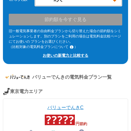
節約額を今すぐ見る
旧一般電気事業者の自由料金プランから切り替えた場合の節約額をシミ
ュレーションします。別のプランをご利用の場合は電気料金比較ページ
にてお使いの プランをお選びください。
（比較対象の電気料金プランについて
）
※北海道電力エリア「エネとくポイントプラン」「従量電灯C」、東北
お使いの新電力と比較する
電力エリア「よりそう+ｅねっとバリュー」「よりそう＋ファミリーバ
リュー」(kVA契約)、東京電力エリア「スタンダードS」「スタンダード
L」(kVA契約)、中部電力エリア「おとくプラン」、北陸電力エリア「従
量電灯ネクスト」、関西電力エリア「なっトクでんき」「なっトクでん
バリューでんき
の電気料金プラン一覧
きBiz」(kVA契約)、中国電力エリア「ぐっとずっと。プラン スマートコ
ース」「〔ビジネス〕スマートＢコース」(kVA契約)、四国電力エリア
「おトクeプラン」「ビジネススタンダードプラン」(kVA契約)、九州電
東京電力エリア
力エリア「スマートファミリープラン」「スマートビジネスプラン」
(kVA契約)、沖縄電力エリア「グッドバリュープラン」。
※関西電力エリアの「なっトクでんき」「なっトクでんきBiz」ではガス
バリューでんきC
料金は考慮していません。
円
節約