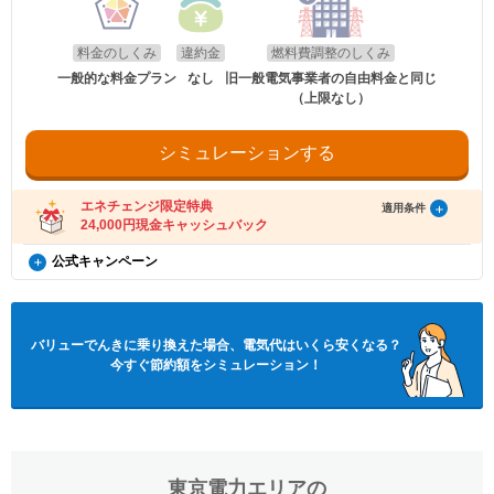
以下のお客さまは特典の対象外です。
のHPをご確認ください。
・エネチェンジのオンラインサービス経由以外から申し込みされた場合。
適用条件
・既にバリューでんき（特典の対象プラン）をご契約中の場合。
以下の条件をすべて満たしたお客さまが、ポート株式会社が提供する「バリュー
料金のしくみ
違約金
燃料費調整のしくみ
・電気を使用開始した日から12カ月以内に契約を解約された場合。
でんき×エネチェンジ キャッシュバック特典」(以下、「本特典」とします)の対象
・電気を使用開始した日から12カ月以内にお引越しされた場合。
となります。
一般的な料金プラン
なし
旧一般電気事業者の自由料金と同じ
・ご利用の住所から転居された場合。
・特典実施期間中に対象プランをエネチェンジのオンラインサービス経由でお申
（上限なし）
・電気を使用開始した日から12カ月以内に特典対象外のプランに契約を変更され
し込みいただくこと。
た場合。
・電気を使用開始した日から12カ月後時点で契約を継続いただいていること。
・電気料金の未払いがある場合。
・お申し込みから3カ月以内にバリューでんきの対象プランの供給を開始している
・特典のご案内メールに記載されている有効期限内にお受取いただけなかった場
シミュレーションする
こと。
合。
・お申し込み時にメールアドレスが入力されていること。
・ご利用開始から12カ月間の電気料金支払い額がキャッシュバック金額以下の場
・電気の使用開始日から12カ月間の電気料金支払い額がキャッシュバック金額を
合。
超えていること。
エネチェンジ限定特典
適用条件
・電気料金の未払いがないこと。
※お申込み内容に不足・不備等があり、特典実施期間内に不備等が解消されない
24,000円現金キャッシュバック
場合は、本特典は適用されません。
受け取り方法
※本提供条件書記載事項以外の部分については、株式会社CDエナジーダイレクト
バリューでんき×エネチェンジ キャッシュバック特典（12
公式キャンペーン
・適用条件の契約継続期間を達成後2カ月後の月末までに、エネチェンジからご案
の「電気需給約款」の規定を適用いたします。
カ月間の電気料金支払い額がキャッシュバック金額を超え
内メールをお送りします。
※ポート株式会社が不正なお申し込みと判断した場合、本特典は適用となりませ
電気・ガス料金支援
（ご登録のメールアドレスに誤りがあった場合、特典お受け取りの手続きができ
ん。
る方限定）
政府の「電気・ガス料金支援」の一環として、2026年8月分（7月使用
ませんのでご注意ください。）
分）および2026年10月分（9月使用分）は一律3.5円/kWh、2026年9月
・ご案内メールにお受け取りの手順が記載されています。手順に沿ってお受け取
概要
※本特典は、予告なく変更、終了となる場合があり
更新日
2026年8月1日
り方法の登録をお願いいたします。
バリューでんき
に乗り換えた場合、電気代はいくら安くなる？
分（8月使用分）については一律4.5円/kWhを毎月の電気料金から値引
ます。
・特典お受け取りの有効期限は、エネチェンジからのご案内メール送信後90日以
きします。
今すぐ節約額をシミュレーション！
内となります。お受け取りの手続き後、お振込までに時間がかかる場合がござい
エネチェンジのオンラインサービス経由でお申し込
ます。
みいただいたユーザーの方に、24,000円のキャッシ
適用条件
※「@enechange.co.jp および @enechange.jp」からのメールが受信できるよ
ュバックを行います。
う、あらかじめ設定をお願いいたします。
ご利用中のすべての方が対象となり、別途お申し込みは不要です。
キャッシュバックは、金融庁管轄の資金移動業者であるウェルネット社（登録番
※引越しでの電気の切り替えの場合は特典対象外と
号：北海道財務局長第00002号）の「送金サービス」を利用しております。
なります。
・2026年8月分〜2026年10月分の料金に適用されます。
以下のお客さまは特典の対象外です。
※40A以上が特典対象となります。
・エネチェンジでは、割引額を一律で診断結果に反映しています。
東京電力エリア
の
・エネチェンジのオンラインサービス経由以外から申し込みされた場合。