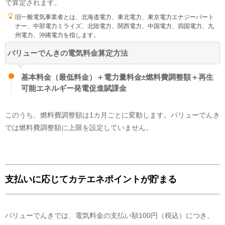
で算定されます。
旧一般電気事業者とは、北海道電力、東北電力、東京電力エナジーパート
LNG火力
47
%
ナー、中部電力ミライズ、北陸電力、関西電力、中国電力、四国電力、九
卸電力取引所
28
%
州電力、沖縄電力を指します。
石炭火力
18
%
バリューでんきの電気料金算定方法
FIT電気
1
%
その他
6
%
基本料金（最低料金）＋電力量料金±燃料費調整額＋再生
実績値を元に公開されているすべての電源構成については、旧一般電気事業
可能エネルギー発電促進賦課金
者にあたる小売電気事業者が保有する原子力発電所が稼働していないことか
ら、市場調達、常時バックアップ、インバランス補給等の内訳に原子力発電
所が含まれません。今後、原子力発電所が稼働した際には、すべての電力会
このうち、燃料費調整額は1カ月ごとに変動します。バリューでんき
社の市場調達、常時バックアップ、インバランス補給等の内訳に原子力発電
では燃料費調整額に上限を設定していません。
による電気が含まれてくることが想定されます。
FIT電気について
バリューでんき
がこの電気を調達する費用の一部は、
バリューでんき
のお客
様以外の方も含め、電気をご利用のすべての皆様から集めた賦課金により賄
われており、この電気のCO2排出量については、火力発電なども含めた全
国平均の電気のCO2排出量を持った電気として扱われます。
支払いに応じてカテエネポイントが貯まる
卸電力取引所について
この電気には、水力、火力、原子力、FIT電気、再生可能エネルギーなどが
含まれます。
バリューでんきでは、電気料金の支払い額100円（税込）につき、
その他