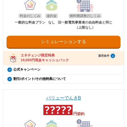
料金のしくみ
違約金
燃料費調整のしくみ
一般的な料金プラン
なし
旧一般電気事業者の自由料金と同じ
（上限なし）
シミュレーションする
エネチェンジ限定特典
適用条件
19,000円現金キャッシュバック
バリューでんき×エネチェンジ キャッシュバック特典（12
公式キャンペーン
カ月間の電気料金支払い額がキャッシュバック金額を超え
電気・ガス料金支援
割引/ポイント/その他特典について
る方限定）
政府の「電気・ガス料金支援」の一環として、2026年8月分（7月使用
料金連動ポイント
分）および2026年10月分（9月使用分）は一律3.5円/kWh、2026年9月
概要
※本特典は、予告なく変更、終了となる場合があり
分（8月使用分）については一律4.5円/kWhを毎月の電気料金から値引
料金連動ポイントは、電気のご利用額に応じて100円（税込）につき1
ます。
きします。
ポイント自動で進呈するポイントです。 対象の料金に対して進呈予定
バリューでんきB
エネチェンジのオンラインサービス経由でお申し込
ポイントとして算定し、翌月に進呈いたします。
みいただいたユーザーの方に、19,000円のキャッシ
ポイントのプレゼントには家庭向けWEB会員サービス「カテエネ」に
適用条件
会員登録し、ご契約情報を登録していただく必要があります。ポイント
ュバックを行います。
ご利用中のすべての方が対象となり、別途お申し込みは不要です。
円
節約
の対象となる料金は、再生可能エネルギー発電促進賦課金を除きます。
※引越しでの電気の切り替えの場合は特典対象外と
また、セット割引の適用を受ける場合は、割引後の料金といたします。
なります。
・2026年8月分〜2026年10月分の料金に適用されます。
※40A以上が特典対象となります。