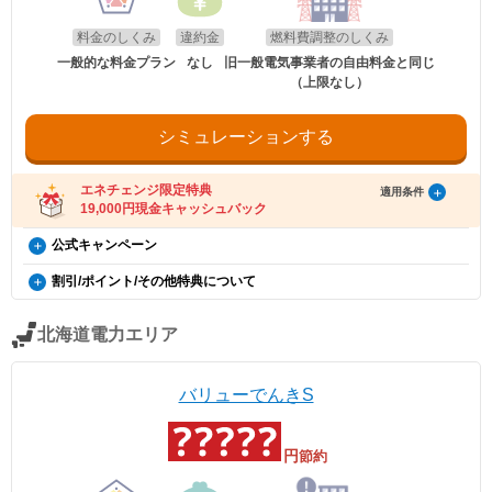
・エネチェンジでは、割引額を一律で診断結果に反映しています。
・詳細は、国のHP・請求書や検針票・ご契約中の電力会社・ガス会社
のHPをご確認ください。
料金のしくみ
違約金
燃料費調整のしくみ
適用条件
一般的な料金プラン
なし
旧一般電気事業者の自由料金と同じ
以下の条件をすべて満たしたお客さまが、ポート株式会社が提供する「バリュー
（上限なし）
でんき×エネチェンジ キャッシュバック特典」(以下、「本特典」とします)の対象
となります。
・特典実施期間中に対象プランをエネチェンジのオンラインサービス経由でお申
し込みいただくこと。
シミュレーションする
・電気を使用開始した日から12カ月後時点で契約を継続いただいていること。
・お申し込みから3カ月以内にバリューでんきの対象プランの供給を開始している
こと。
エネチェンジ限定特典
適用条件
・お申し込み時にメールアドレスが入力されていること。
19,000円現金キャッシュバック
・電気の使用開始日から12カ月間の電気料金支払い額がキャッシュバック金額を
超えていること。
・電気料金の未払いがないこと。
バリューでんき×エネチェンジ キャッシュバック特典（12
公式キャンペーン
カ月間の電気料金支払い額がキャッシュバック金額を超え
受け取り方法
電気・ガス料金支援
割引/ポイント/その他特典について
る方限定）
・適用条件の契約継続期間を達成後2カ月後の月末までに、エネチェンジからご案
政府の「電気・ガス料金支援」の一環として、2026年8月分（7月使用
内メールをお送りします。
料金連動ポイント
分）および2026年10月分（9月使用分）は一律3.5円/kWh、2026年9月
概要
※本特典は、予告なく変更、終了となる場合があり
（ご登録のメールアドレスに誤りがあった場合、特典お受け取りの手続きができ
分（8月使用分）については一律4.5円/kWhを毎月の電気料金から値引
料金連動ポイントは、電気のご利用額に応じて100円（税込）につき1
北海道電力エリア
ませんのでご注意ください。）
ます。
きします。
ポイント自動で進呈するポイントです。 対象の料金に対して進呈予定
・ご案内メールにお受け取りの手順が記載されています。手順に沿ってお受け取
エネチェンジのオンラインサービス経由でお申し込
ポイントとして算定し、翌月に進呈いたします。
り方法の登録をお願いいたします。
みいただいたユーザーの方に、19,000円のキャッシ
・特典お受け取りの有効期限は、エネチェンジからのご案内メール送信後90日以
ポイントのプレゼントには家庭向けWEB会員サービス「カテエネ」に
適用条件
バリューでんきS
内となります。お受け取りの手続き後、お振込までに時間がかかる場合がござい
会員登録し、ご契約情報を登録していただく必要があります。ポイント
ュバックを行います。
ご利用中のすべての方が対象となり、別途お申し込みは不要です。
ます。
の対象となる料金は、再生可能エネルギー発電促進賦課金を除きます。
※引越しでの電気の切り替えの場合は特典対象外と
※「@enechange.co.jp および @enechange.jp」からのメールが受信できるよ
また、セット割引の適用を受ける場合は、割引後の料金といたします。
なります。
う、あらかじめ設定をお願いいたします。
・2026年8月分〜2026年10月分の料金に適用されます。
円
節約
キャッシュバックは、金融庁管轄の資金移動業者であるウェルネット社（登録番
※40A以上が特典対象となります。
・エネチェンジでは、割引額を一律で診断結果に反映しています。
号：北海道財務局長第00002号）の「送金サービス」を利用しております。
・詳細は、国のHP・請求書や検針票・ご契約中の電力会社・ガス会社