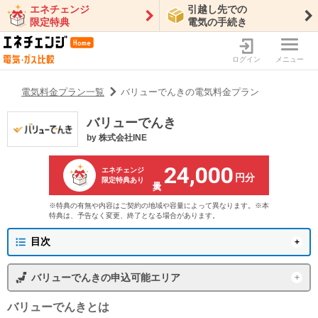
エネチェンジ
引越し先での
限定特典
電気の手続き
ログイン
メニュー
電気料金プラン一覧
バリューでんきの電気料金プラン
バリューでんき
by
株式会社INE
24,000
エネチェンジ
円分
限定特典あり
※特典の有無や内容はご契約の地域や容量によって異なります。※本
特典は、予告なく変更、終了となる場合があります。
目次
バリューでんきの概要
バリューでんき
の申込可能エリア
プラン一覧
東京電力エリア
沖縄電力エリア
バリューでんき
とは