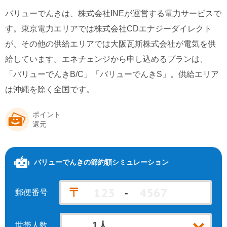
バリューでんきの新着情報
東北電力エリア
中部電力エリア
バリューでんきは、株式会社INEが運営する電力サービスで
北陸電力エリア
中国電力エリア
特徴・メリット
す。東京電力エリアでは株式会社CDエナジーダイレクト
関西電力エリア
四国電力エリア
が、その他の供給エリアでは大阪瓦斯株式会社が電気を供
バリューでんきの会社情報
給しています。エネチェンジから申し込めるプランは、
北海道電力エリア
九州電力エリア
「バリューでんきB/C」「バリューでんきS」。供給エリア
は沖縄を除く全国です。
ポイント
還元
バリューでんき
の節約額シミュレーション
〒
-
郵便番号
世帯人数