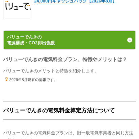
24,000円キャッシュバック【2026年8月】
以下のお客さまは特典の対象外です。
・エネチェンジのオンラインサービス経由以外から申し込みされた場合。
・既にバリューでんきS（特典の対象プラン）をご契約中の場合。
・電気を使用開始した日から12カ月以内に契約を解約された場合。
・電気を使用開始した日から12カ月以内にお引越しされた場合。
・ご利用の住所から転居された場合。
・電気を使用開始した日から12カ月以内に特典対象外のプランに契約を変更され
た場合。
バリューでんき
の
・電気料金の未払いがある場合。
電源構成・CO2排出係数
・特典のご案内メールに記載されている有効期限内にお受取いただけなかった場
合。
・ご利用開始から12カ月間の電気料金支払い額がキャッシュバック金額以下の場
合。
バリューでんきの電気料金プラン、特徴やメリットは？
発電手段の内訳（電源構成）
※お申込み内容に不足・不備等があり、特典実施期間内に不備等が解消されない
2024年4月1日 ~ 2025年3月31日
の
実績値
場合は、本特典は適用されません。
バリューでんきのメリットと特徴を紹介します。
※本提供条件書記載事項以外の部分については、大阪瓦斯株式会社の「電気需給
約款」の規定を適用いたします。
2026年8月現在の情報です。
※ポート株式会社が不正なお申し込みと判断した場合、本特典は適用となりませ
ん。
更新日
2026年8月1日
バリューでんきの電気料金算定方法について
バリューでんきの電気料金プランは、旧一般電気事業者と同じ方法