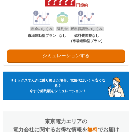
円
節約
料金のしくみ
違約金
燃料費調整のしくみ
市場連動型プラン
なし
燃料費調整なし
（市場連動型プラン）
シミュレーションする
リミックスでんき
に乗り換えた場合、電気代はいくら安くな
る？
今すぐ節約額をシミュレーション！
東京電力エリア
の
電力会社に関するお得な情報を
無料
でお届け