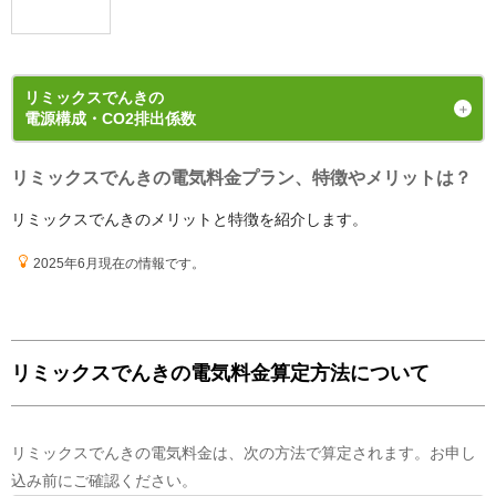
リミックスでんき
の
電源構成・CO2排出係数
リミックスでんきの電気料金プラン、特徴やメリットは？
発電手段の内訳（電源構成）
リミックスでんきのメリットと特徴を紹介します。
2025年6月現在の情報です。
未公開です
リミックスでんきの電気料金算定方法について
温室効果ガス排出量
データなし
リミックスでんきの電気料金は、次の方法で算定されます。お申し
込み前にご確認ください。