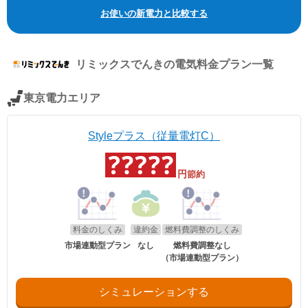
※北海道電力エリア「エネとくポイントプラン」「従量電灯C」、東北
お使いの新電力と比較する
電力エリア「よりそう+ｅねっとバリュー」「よりそう＋ファミリーバ
リュー」(kVA契約)、東京電力エリア「スタンダードS」「スタンダード
L」(kVA契約)、中部電力エリア「おとくプラン」、北陸電力エリア「従
量電灯ネクスト」、関西電力エリア「なっトクでんき」「なっトクでん
リミックスでんき
の電気料金プラン一覧
きBiz」(kVA契約)、中国電力エリア「ぐっとずっと。プラン スマートコ
ース」「〔ビジネス〕スマートＢコース」(kVA契約)、四国電力エリア
「おトクeプラン」「ビジネススタンダードプラン」(kVA契約)、九州電
東京電力エリア
力エリア「スマートファミリープラン」「スマートビジネスプラン」
(kVA契約)、沖縄電力エリア「グッドバリュープラン」。
※関西電力エリアの「なっトクでんき」「なっトクでんきBiz」ではガス
Styleプラス（従量電灯C）
料金は考慮していません。
円
節約
料金のしくみ
違約金
燃料費調整のしくみ
市場連動型プラン
なし
燃料費調整なし
（市場連動型プラン）
シミュレーションする