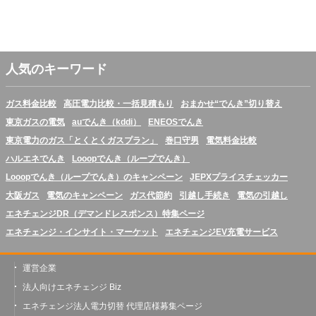
人気のキーワード
ガス料金比較
高圧電力比較・一括見積もり
おまかせ“でんき”切り替え
東京ガスの電気
auでんき（kddi）
ENEOSでんき
東京電力のガス「とくとくガスプラン」
巻口守男
電気料金比較
ハルエネでんき
Looopでんき（ループでんき）
Looopでんき（ループでんき）のキャンペーン
JEPXプライスチェッカー
大阪ガス
電気のキャンペーン
ガス代節約
引越し手続き
電気の引越し
エネチェンジDR（デマンドレスポンス）特集ページ
エネチェンジ・インサイト・マーケット
エネチェンジEV充電サービス
運営企業
法人向けエネチェンジ Biz
エネチェンジ法人電力切替 代理店様募集ページ