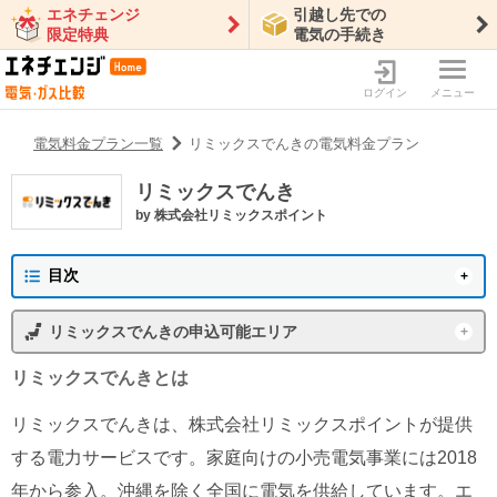
エネチェンジ
引越し先での
限定特典
電気の手続き
ログイン
メニュー
電気料金プラン一覧
リミックスでんきの電気料金プラン
リミックスでんき
by
株式会社リミックスポイント
目次
リミックスでんきの概要
リミックスでんき
の申込可能エリア
プラン一覧
東京電力エリア
沖縄電力エリア
リミックスでんき
とは
リミックスでんきの新着情報
東北電力エリア
中部電力エリア
リミックスでんきは、株式会社リミックスポイントが提供
北陸電力エリア
中国電力エリア
特徴・メリット
する電力サービスです。家庭向けの小売電気事業には2018
関西電力エリア
四国電力エリア
年から参入。沖縄を除く全国に電気を供給しています。エ
リミックスでんきの会社情報