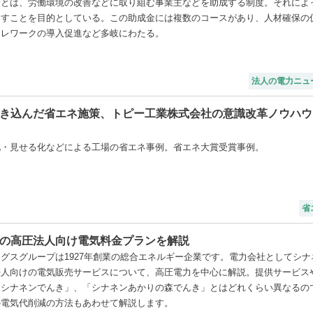
金とは、労働環境の改善などに取り組む事業主などを助成する制度。それによ
促すことを目的としている。この助成金には複数のコースがあり、人材確保の
テレワークの導入促進など多岐にわたる。
法人の電力ニュ
き込んだ省エネ施策、トピー工業株式会社の意識改革ノウハウ
化・見せる化などによる工場の省エネ事例。省エネ大賞受賞事例。
省
の高圧法人向け電気料金プランを解説
グスグループは1927年創業の総合エネルギー企業です。電力会社としてシナ
法人向けの電気販売サービスについて、高圧電力を中心に解説。提供サービス
用シナネンでんき」、「シナネンあかりの森でんき」とはどれくらい異なるの
の電気代削減の方法もあわせて解説します。