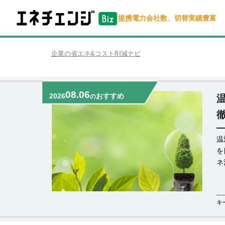
提携電力会社数、切替実績豊富
企業の省エネ&コスト削減ナビ
08.06
2026
おすすめ
の
温
を
ネ
キ