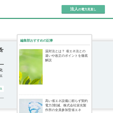
法人
の電力見直し
編集部おすすめの記事
を
温対法とは？ 省エネ法との
違いや改正のポイントを徹底
解説
化
エ
ス
高い省エネ設備に頼らず契約
電力3割減、株式会社栄光製
作所の全員参加型省エネ