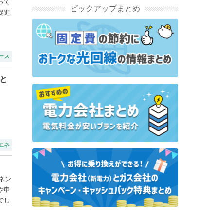
って
ピックアップまとめ
促進
ース
と
エネ
ネン
や申
でし