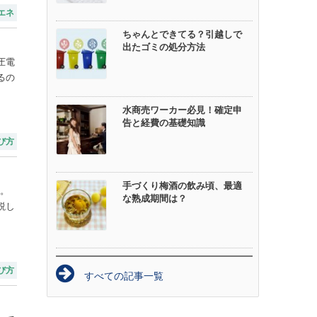
エネ
ちゃんとできてる？引越しで
出たゴミの処分方法
圧電
るの
水商売ワーカー必見！確定申
告と経費の基礎知識
び方
手づくり梅酒の飲み頃、最適
説。
な熟成期間は？
説し
び方
すべての記事一覧