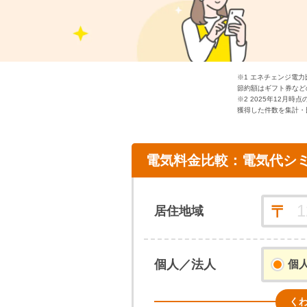
※1 エネチェンジ電
節約額はギフト券などの
※2 2025年12月
獲得した件数を集計・
電気料金比較
：
電気代シ
居住地域
個人／法人
個
く