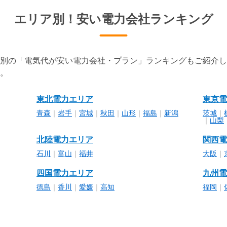
エリア別！
安い電力会社ランキング
別の「電気代が安い電力会社・プラン」ランキングもご紹介し
。
東北電力エリア
東京電
青森
｜
岩手
｜
宮城
｜
秋田
｜
山形
｜
福島
｜
新潟
茨城
｜
｜
山梨
北陸電力エリア
関西電
石川
｜
富山
｜
福井
大阪
｜
四国電力エリア
九州電
徳島
｜
香川
｜
愛媛
｜
高知
福岡
｜