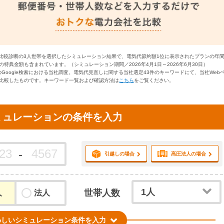
力比較診断の3人世帯を選択したシミュレーション結果で、電気代節約額1位に表示されたプランの年
特典金額も含まれています。（シミュレーション期間／2026年4月1日～2026年6月30日）
時点のGoogle検索における当社調査。電気代見直しに関する当社選定43件のキーワードにて、当社We
比較したものです。キーワード一覧および確認方法は
こちら
をご覧ください。
ミュレーションの条件を入力
引越しの場合
高圧法人の場合
世帯人数
人
法人
わしいシミュレーション条件を入力