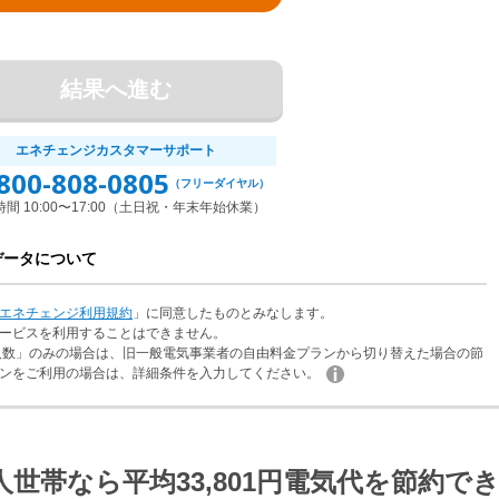
結果へ進む
エネチェンジカスタマーサポート
800-808-0805
（フリーダイヤル）
間 10:00〜17:00（土日祝・年末年始休業）
データについて
エネチェンジ利用規約
」に同意したものとみなします。
ービスを利用することはできません。
人数」のみの場合は、旧一般電気事業者の自由料金プランから切り替えた場合の節
ンをご利用の場合は、詳細条件を入力してください。
人世帯なら
平均33,801円電気代を
節約で