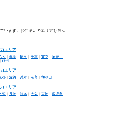
ています。お住まいのエリアを選ん
力エリア
栃木
｜
群馬
｜
埼玉
｜
千葉
｜
東京
｜
神奈川
｜
静岡
力エリア
京都
｜
滋賀
｜
兵庫
｜
奈良
｜
和歌山
力エリア
佐賀
｜
長崎
｜
熊本
｜
大分
｜
宮崎
｜
鹿児島