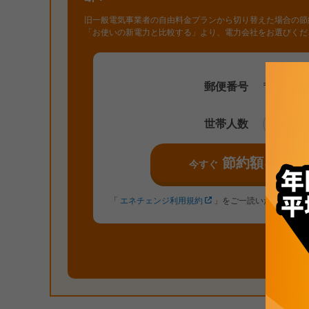
旧一般電気事業者の自由料金プランから切り替えた場合の節
「お使いの新電力と比較する」より、電力会社をお選びく
郵便番号
〒
世帯人数
1人
節約額を見る
今すぐ
「
エネチェンジ利用規約
」をご一読いただき、内