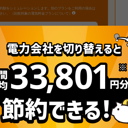
約額をシミュレーションします。別のプランをご利用の場合は
ださい。
（比較対象の電気料金プランについて）
-
2人
3人
4人
お使いの新電力と
比較する
容に同意いただけましたら、上のボタンを押してください。
法人の診断はこちら