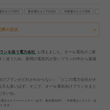
電力エリア(37)
東京電力エリア(131)
中部電力エリア(59)
北陸電力
記事の目次
ランを扱う電力会社
も増えました。オール電化のご家
多く使うため、夜間の電気代が安いプランの中から最適
向けプランがどれかわからない」「どこの電力会社がオ
る方も多いはず。そこで、オール電化向けプランをまと
ださいね。
京電力エナジーパートナー（以下、東京電力EP）・中部電力ミライズ・北
いいます。