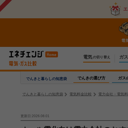
エ
電気
ガ
の切り替え
今のお住まいでの切り替え
今のお住ま
引越しで新しく申し込み
引越しで新
でんきの選び方
ガス
でんきと暮らしの
知恵袋
でんきと暮らしの知恵袋
電気料金比較
電力会社・電気料
更新日:2026.08.01