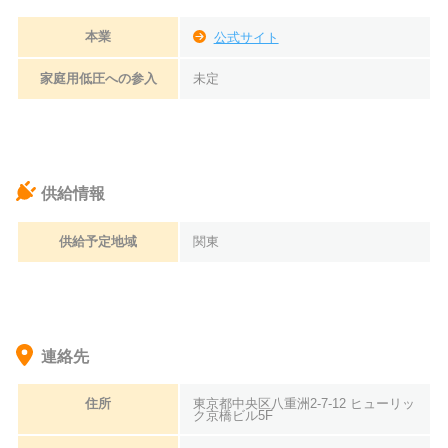
本業
公式サイト
家庭用低圧への参入
未定
供給情報
供給予定地域
関東
連絡先
住所
東京都中央区八重洲2-7-12 ヒューリッ
ク京橋ビル5F