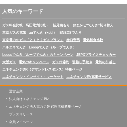
人気のキーワード
ガス料金比較
高圧電力比較・一括見積もり
おまかせ“でんき”切り替え
東京ガスの電気
auでんき（kddi）
ENEOSでんき
東京電力のガス「とくとくガスプラン」
巻口守男
電気料金比較
ハルエネでんき
Looopでんき（ループでんき）
Looopでんき（ループでんき）のキャンペーン
JEPXプライスチェッカー
大阪ガス
電気のキャンペーン
ガス代節約
引越し手続き
電気の引越し
エネチェンジDR（デマンドレスポンス）特集ページ
エネチェンジ・インサイト・マーケット
エネチェンジEV充電サービス
運営企業
法人向けエネチェンジ Biz
エネチェンジ法人電力切替 代理店様募集ページ
プレスリリース
会員マイページ