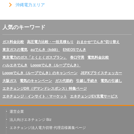
沖縄電力エリア
人気のキーワード
ガス料金比較
高圧電力比較・一括見積もり
おまかせ“でんき”切り替え
東京ガスの電気
auでんき（kddi）
ENEOSでんき
東京電力のガス「とくとくガスプラン」
巻口守男
電気料金比較
ハルエネでんき
Looopでんき（ループでんき）
Looopでんき（ループでんき）のキャンペーン
JEPXプライスチェッカー
大阪ガス
電気のキャンペーン
ガス代節約
引越し手続き
電気の引越し
エネチェンジDR（デマンドレスポンス）特集ページ
エネチェンジ・インサイト・マーケット
エネチェンジEV充電サービス
運営企業
法人向けエネチェンジ Biz
エネチェンジ法人電力切替 代理店様募集ページ