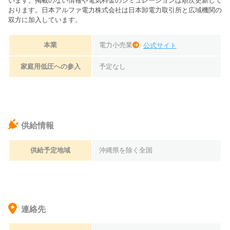
います。掲載のない情報や電気料金のシミュレーションは順次更新して
おります。
日本アルファ電力株式会社は日本卸電力取引所と広域機関の
双方に加入しています。
本業
電力小売業
公式サイト
家庭用低圧への参入
予定なし
供給情報
供給予定地域
沖縄県を除く全国
連絡先