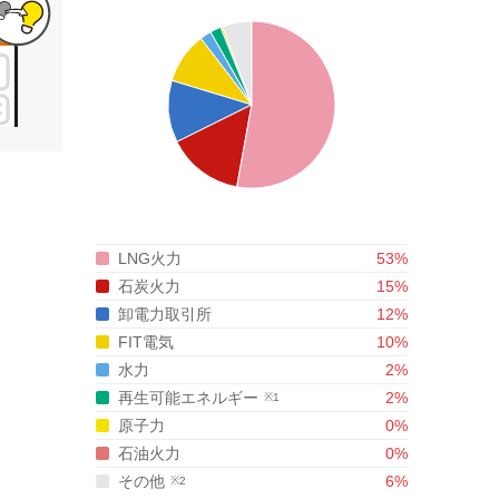
LNG火力
53
%
石炭火力
15
%
卸電力取引所
12
%
FIT電気
10
%
水力
2
%
再生可能エネルギー
2
%
原子力
0
%
石油火力
0
%
その他
6
%