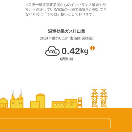
旧一般電気事業者からのインバランス補給や他
社から調達している電気の一部で発電所が特定でき
ないものは「その他」扱いとしております。
温室効果ガス排出量
2024年度
のCO2排出係数(
調整値
)
0.42
kg
(
調整値
)