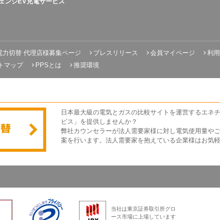
ェンジEV充電サービス
電力切替 代理店様募集ページ
プレスリリース
会員マイページ
利用
トマップ
PPSとは
推奨環境
日本最大級の電気とガスの比較サイトを運営するエネ
ビス」を提供しませんか？
弊社カウンセラーが法人需要家様に対し電気使用量や
案を行います。法人需要家を抱えている企業様はお気
当社は東京証券取引所グロ
ース市場に上場しています