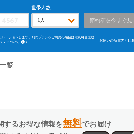
世帯人数
節約額を今すぐ見
ュレーションします。別のプランをご利用の場合は電気料金比較
お使いの新電力と比
ランについて
）
電力エリア「よりそう+ｅねっとバリュー」「よりそう＋ファミリ
ードL」(kVA契約)、中部電力エリア「おとくプラン」、北陸電力
クでんきBiz」(kVA契約)、中国電力エリア「ぐっとずっと。プ
、四国電力エリア「おトクeプラン」「ビジネススタンダードプラ
一覧
トビジネスプラン」(kVA契約)、沖縄電力エリア「グッドバリュ
ス料金は考慮していません。
無料
関するお得な情報を
でお届け