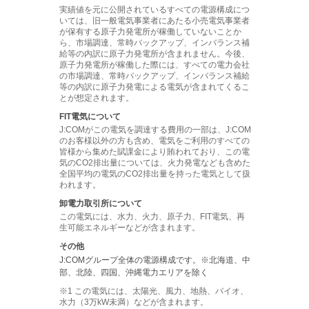
実績値を元に公開されているすべての電源構成につ
いては、旧一般電気事業者にあたる小売電気事業者
が保有する原子力発電所が稼働していないことか
ら、市場調達、常時バックアップ、インバランス補
給等の内訳に原子力発電所が含まれません。今後、
原子力発電所が稼働した際には、すべての電力会社
の市場調達、常時バックアップ、インバランス補給
等の内訳に原子力発電による電気が含まれてくるこ
とが想定されます。
FIT電気について
J:COM
がこの電気を調達する費用の一部は、
J:COM
のお客様以外の方も含め、電気をご利用のすべての
皆様から集めた賦課金により賄われており、この電
気のCO2排出量については、火力発電なども含めた
全国平均の電気のCO2排出量を持った電気として扱
われます。
卸電力取引所について
この電気には、水力、火力、原子力、FIT電気、再
生可能エネルギーなどが含まれます。
その他
J:COMグループ全体の電源構成です。※北海道、中
部、北陸、四国、沖縄電力エリアを除く
この電気には、太陽光、風力、地熱、バイオ、
水力（3万kW未満）などが含まれます。