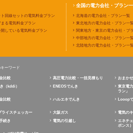
全国の電力会社・プラン一
ット回線セットの電気料金プラン
北海道の電力会社・プラン一覧
貯まる電気料金プラン
東北地方の電力会社・プラン一
公開している電気料金プラン
関東地方・東京の電力会社・プ
中部地方の電力会社・プラン一
北陸地方の電力会社・プラン一
のキーワード
金比較
高圧電力比較・一括見積もり
おまかせ
き（kddi）
ENEOSでんき
東京電
ラン」
金比較
ハルエネでんき
Looo
Xプライスチェッカー
大阪ガス
電気の
手続き
電気の引越し
エネチェ
ポンス