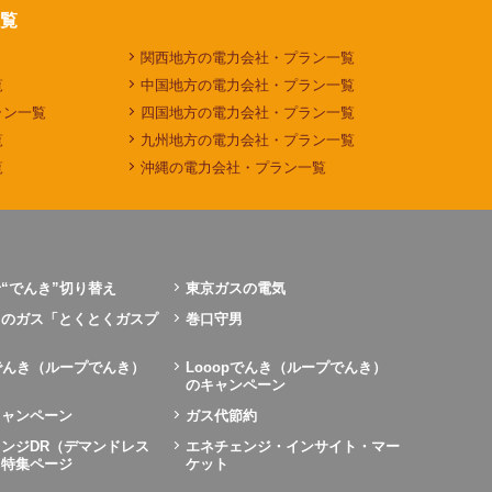
覧
関西地方の電力会社・プラン一覧
覧
中国地方の電力会社・プラン一覧
ラン一覧
四国地方の電力会社・プラン一覧
覧
九州地方の電力会社・プラン一覧
覧
沖縄の電力会社・プラン一覧
“でんき”切り替え
東京ガスの電気
力のガス「とくとくガスプ
巻口守男
pでんき（ループでんき）
Looopでんき（ループでんき）
のキャンペーン
キャンペーン
ガス代節約
ンジDR（デマンドレス
エネチェンジ・インサイト・マー
）特集ページ
ケット