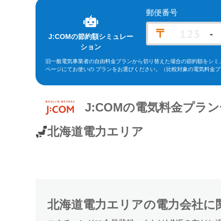
郵便番号
〒
-
J:COM
の節約額シミュレー
ション
旧一般電気事業者の自由料金プランから切り替えた場合の節約額をシミ
ページにてお使いの プランをお選びください。
（比較対象の電気料金プ
※北海道電力エリア「エネとくポイントプラン」「従量電灯C」、東北
ーバリュー」(kVA契約)、東京電力エリア「スタンダードS」「スタンダ
エリア「従量電灯ネクスト」、関西電力エリア「なっトクでんき」「なっト
ラン スマートコース」「〔ビジネス〕スマートＢコース」(kVA契約)
J:COM
の電気料金プラン
ン」(kVA契約)、九州電力エリア「スマートファミリープラン」「スマー
ープラン」。
※関西電力エリアの「なっトクでんき」「なっトクでんきBiz」ではガ
北海道電力エリア
北海道電力エリア
の
電力会社に