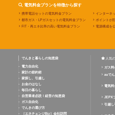
電気料金プランを特徴から探す
携帯電話セットの電気料金プラン
インターネ
都市ガス・LPガスセットの電気料金プラン
ポイントが
FIT・再エネ比率の高い電気料金プラン
電源構成を
でんきと暮らしの知恵袋
人気
電力自由化
ガス料
家計の節約術
auでん
家探し、引越し
お金のはなし
電気料
毎日の暮らし
自営業者必読！経営の知恵袋
JEP
ガス自由化
引越し
でんきの選び方
［エネチェンジBiz］会社訪問