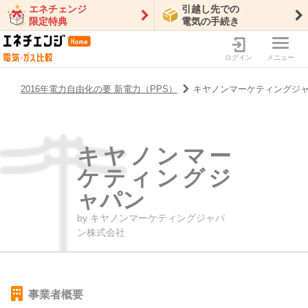
エネチェンジ
引越し先での
限定特典
電気の手続き
ログイン
メニュー
2016年電力自由化の要 新電力（PPS）
キヤノンマーケティングジ
キヤノンマー
ケティングジ
ャパン
by
キヤノンマーケティングジャパ
ン株式会社
事業者概要