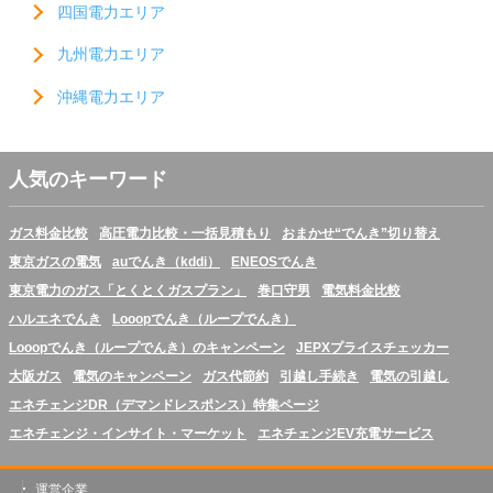
四国電力エリア
九州電力エリア
沖縄電力エリア
人気のキーワード
ガス料金比較
高圧電力比較・一括見積もり
おまかせ“でんき”切り替え
東京ガスの電気
auでんき（kddi）
ENEOSでんき
東京電力のガス「とくとくガスプラン」
巻口守男
電気料金比較
ハルエネでんき
Looopでんき（ループでんき）
Looopでんき（ループでんき）のキャンペーン
JEPXプライスチェッカー
大阪ガス
電気のキャンペーン
ガス代節約
引越し手続き
電気の引越し
エネチェンジDR（デマンドレスポンス）特集ページ
エネチェンジ・インサイト・マーケット
エネチェンジEV充電サービス
運営企業