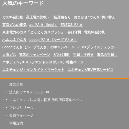
人気のキーワード
ガス料金比較
高圧電力比較・一括見積もり
おまかせ“でんき”切り替え
東京ガスの電気
auでんき（kddi）
ENEOSでんき
東京電力のガス「とくとくガスプラン」
巻口守男
電気料金比較
ハルエネでんき
Looopでんき（ループでんき）
Looopでんき（ループでんき）のキャンペーン
JEPXプライスチェッカー
大阪ガス
電気のキャンペーン
ガス代節約
引越し手続き
電気の引越し
エネチェンジDR（デマンドレスポンス）特集ページ
エネチェンジ・インサイト・マーケット
エネチェンジEV充電サービス
運営企業
法人向けエネチェンジ Biz
エネチェンジ法人電力切替 代理店様募集ページ
プレスリリース
会員マイページ
利用規約