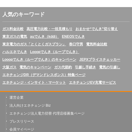
人気のキーワード
ガス料金比較
高圧電力比較・一括見積もり
おまかせ“でんき”切り替え
東京ガスの電気
auでんき（kddi）
ENEOSでんき
東京電力のガス「とくとくガスプラン」
巻口守男
電気料金比較
ハルエネでんき
Looopでんき（ループでんき）
Looopでんき（ループでんき）のキャンペーン
JEPXプライスチェッカー
大阪ガス
電気のキャンペーン
ガス代節約
引越し手続き
電気の引越し
エネチェンジDR（デマンドレスポンス）特集ページ
エネチェンジ・インサイト・マーケット
エネチェンジEV充電サービス
運営企業
法人向けエネチェンジ Biz
エネチェンジ法人電力切替 代理店様募集ページ
プレスリリース
会員マイページ