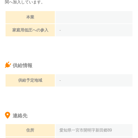
関へ加入しています。
本業
家庭用低圧への参入
-
供給情報
供給予定地域
-
連絡先
住所
愛知県一宮市開明字新田郷89