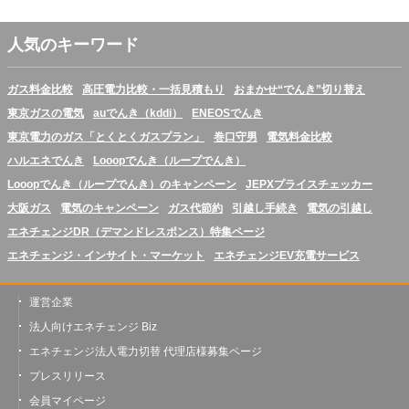
人気のキーワード
ガス料金比較
高圧電力比較・一括見積もり
おまかせ“でんき”切り替え
東京ガスの電気
auでんき（kddi）
ENEOSでんき
東京電力のガス「とくとくガスプラン」
巻口守男
電気料金比較
ハルエネでんき
Looopでんき（ループでんき）
Looopでんき（ループでんき）のキャンペーン
JEPXプライスチェッカー
大阪ガス
電気のキャンペーン
ガス代節約
引越し手続き
電気の引越し
エネチェンジDR（デマンドレスポンス）特集ページ
エネチェンジ・インサイト・マーケット
エネチェンジEV充電サービス
運営企業
法人向けエネチェンジ Biz
エネチェンジ法人電力切替 代理店様募集ページ
プレスリリース
会員マイページ