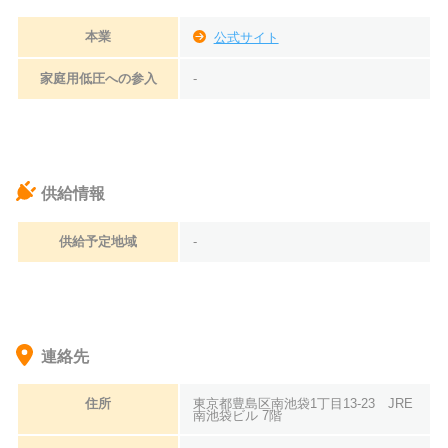
本業
公式サイト
家庭用低圧への参入
-
供給情報
供給予定地域
-
連絡先
住所
東京都豊島区南池袋1丁目13-23 JRE
南池袋ビル 7階