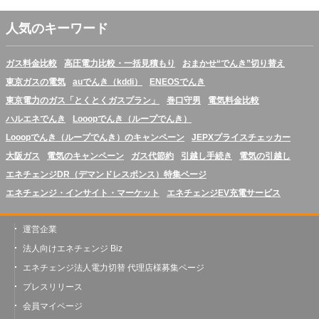
人気のキーワード
ガス料金比較
高圧電力比較・一括見積もり
おまかせ“でんき”切り替え
東京ガスの電気
auでんき（kddi）
ENEOSでんき
東京電力のガス「とくとくガスプラン」
巻口守男
電気料金比較
ハルエネでんき
Looopでんき（ループでんき）
Looopでんき（ループでんき）のキャンペーン
JEPXプライスチェッカー
大阪ガス
電気のキャンペーン
ガス代節約
引越し手続き
電気の引越し
エネチェンジDR（デマンドレスポンス）特集ページ
エネチェンジ・インサイト・マーケット
エネチェンジEV充電サービス
運営企業
法人向けエネチェンジ Biz
エネチェンジ法人電力切替 代理店様募集ページ
プレスリリース
会員マイページ