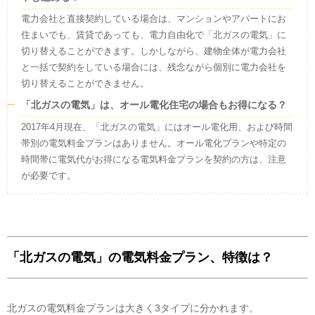
バイオマス
1
%
あまりに簡単すぎてちゃんと手続きされているか不安でした。
電力会社と直接契約している場合は、マンションやアパートにお
その他
3
%
住まいでも、賃貸であっても、電力自由化で「北ガスの電気」に
実績値を元に公開されているすべての電源構成については、旧一般電気事業
切り替えることができます。しかしながら、建物全体が電力会社
者にあたる小売電気事業者が保有する原子力発電所が稼働していないことか
と一括で契約をしている場合には、残念ながら個別に電力会社を
ら、市場調達、常時バックアップ、インバランス補給等の内訳に原子力発電
所が含まれません。今後、原子力発電所が稼働した際には、すべての電力会
切り替えることができません。
社の市場調達、常時バックアップ、インバランス補給等の内訳に原子力発電
による電気が含まれてくることが想定されます。
「北ガスの電気」は、オール電化住宅の場合もお得になる？
FIT電気について
2017年4月現在、「北ガスの電気」にはオール電化用、および時間
北ガスの電気
がこの電気を調達する費用の一部は、
北ガスの電気
のお客様以
帯別の電気料金プランはありません。オール電化プランや特定の
外の方も含め、電気をご利用のすべての皆様から集めた賦課金により賄われ
ており、この電気のCO2排出量については、火力発電なども含めた全国平
時間帯に電気代がお得になる電気料金プランを契約の方は、注意
均の電気のCO2排出量を持った電気として扱われます。
が必要です。
卸電力取引所について
この電気には、水力、火力、原子力、FIT電気、再生可能エネルギーなどが
含まれます。
その他
（太陽光、バイオマス）この電気のうち、非化石証書を使用していない部分
「北ガスの電気」の電気料金プラン、特徴は？
は、CO2ゼロエミッション価値や再生可能エネルギー電源と​しての価値を
有さず、火力電源などを含めた全国平均の電気のCO2排出量を持った電気
として扱われます。 他社から調達している電気の一部で発電所が特定でき
ないものについては、「その他」の取扱いとしています。
北ガスの電気料金プランは大きく3タイプに分かれます。