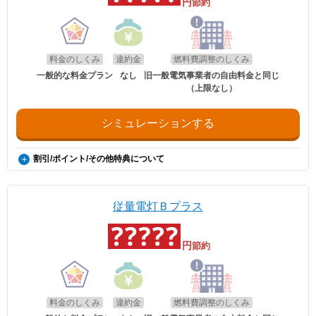
円
節約
料金のしくみ
違約金
燃料費調整のしくみ
一般的な料金プラン
なし
旧一般電気事業者の自由料金と同じ
（上限なし）
シミュレーションする
割引/ポイント/その他特典について
付帯契約
【給湯・暖房・融雪割】給湯能力10号以上の給湯器・FF暖房機・融雪
装置のいずれかが設置し使用している場合 1%割引
従量電灯Ｂプラス
【給湯＋暖房割】ガスセントラルヒーティングまたは給湯器+暖房機が
設置し使用している場合 2%割引
【灯油セット割】家庭用として北海道ガスグループ会社の灯油定期配送
円
節約
契約を締結し、北海道ガスグループ会社からのみ給油している場合 2％
割引
【マイホーム発電割】エコウィル、コレモ、エネファームのいずれかを
設置し使用している場合 3%割引
※上記付帯割引率は燃料調整額を除いた電力量料金総額に対して適用さ
れます。
料金のしくみ
違約金
燃料費調整のしくみ
※付帯割引対象機器が複数設置されている場合、最も高い割引率が適用