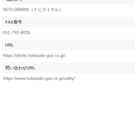
0570-008800（ナビダイヤル）
FAX番号
011-792-8025
URL
https://denki.hokkaido-gas.co.jp/
問い合わせURL
https://www.hokkaido-gas.co.jp/utility/