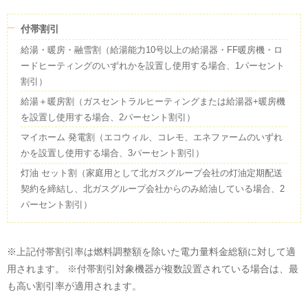
付帯割引
給湯・暖房・融雪割（給湯能力10号以上の給湯器・FF暖房機・ロ
ードヒーティングのいずれかを設置し使用する場合、1パーセント
割引）
給湯＋暖房割（ガスセントラルヒーティングまたは給湯器+暖房機
を設置し使用する場合、2パーセント割引）
マイホーム 発電割（エコウィル、コレモ、エネファームのいずれ
かを設置し使用する場合、3パーセント割引）
灯油 セット割（家庭用として北ガスグループ会社の灯油定期配送
契約を締結し、北ガスグループ会社からのみ給油している場合、2
パーセント割引）
※上記付帯割引率は燃料調整額を除いた電力量料金総額に対して適
用されます。 ※付帯割引対象機器が複数設置されている場合は、最
も高い割引率が適用されます。