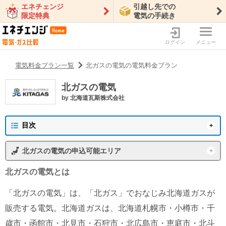
エネチェンジ
引越し先での
限定特典
電気の手続き
ログイン
メニュー
電気料金プラン一覧
北ガスの電気の電気料金プラン
北ガスの電気
by
北海道瓦斯株式会社
目次
北ガスの電気の概要
北ガスの電気
の申込可能エリア
プラン一覧
東京電力エリア
沖縄電力エリア
北ガスの電気
とは
北ガスの電気の口コミ・評判
東北電力エリア
中部電力エリア
「北ガスの電気」は、「北ガス」でおなじみ北海道ガスが
北陸電力エリア
中国電力エリア
北ガスの電気の新着情報
販売する電気。北海道ガスは、北海道札幌市・小樽市・千
関西電力エリア
四国電力エリア
歳市・函館市・北見市・石狩市・北広島市・恵庭市・北斗
特徴・メリット