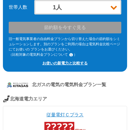
世帯人数
節約額を今すぐ見る
旧一般電気事業者の自由料金プランから切り替えた場合の節約額をシミ
ュレーションします。別のプランをご利用の場合は電気料金比較ページ
にてお使いの プランをお選びください。
（比較対象の電気料金プランについて
）
※北海道電力エリア「エネとくポイントプラン」「従量電灯C」、東北
お使いの新電力と比較する
電力エリア「よりそう+ｅねっとバリュー」「よりそう＋ファミリーバ
リュー」(kVA契約)、東京電力エリア「スタンダードS」「スタンダード
L」(kVA契約)、中部電力エリア「おとくプラン」、北陸電力エリア「従
量電灯ネクスト」、関西電力エリア「なっトクでんき」「なっトクでん
北ガスの電気
の電気料金プラン一覧
きBiz」(kVA契約)、中国電力エリア「ぐっとずっと。プラン スマートコ
ース」「〔ビジネス〕スマートＢコース」(kVA契約)、四国電力エリア
「おトクeプラン」「ビジネススタンダードプラン」(kVA契約)、九州電
北海道電力エリア
力エリア「スマートファミリープラン」「スマートビジネスプラン」
(kVA契約)、沖縄電力エリア「グッドバリュープラン」。
※関西電力エリアの「なっトクでんき」「なっトクでんきBiz」ではガス
従量電灯Ｃプラス
料金は考慮していません。