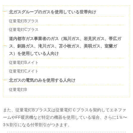
0.5％未満です。
北ガスグループのガスを使用している世帯向け
温室効果ガス排出量
従量電灯Bプラス
2024年度
のCO2排出係数(
調整値
)
従量電灯Cプラス
0.477
kg
道内都市ガス事業者のガス（旭川ガス、岩見沢ガス、帯広ガ
(
調整値
)
ス、釧路ガス、滝川ガス、苫小牧ガス、美唄ガス、室蘭ガ
ス）を使用している人向け
従量電灯Bメイト
従量電灯Cメイト
北ガスの電気のみを使用する人向け
従量電灯B
また、従量電灯Bプラス又は従量電灯Ｃプラスを契約してエネファ
ームやFF暖房機など特定の機器を使用している場合、さらに1％〜
3％割引になる付帯割引がつきます。