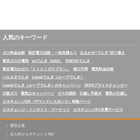
人気のキーワード
ガス料金比較
高圧電力比較・一括見積もり
おまかせ“でんき”切り替え
東京ガスの電気
auでんき（kddi）
ENEOSでんき
東京電力のガス「とくとくガスプラン」
巻口守男
電気料金比較
ハルエネでんき
Looopでんき（ループでんき）
Looopでんき（ループでんき）のキャンペーン
JEPXプライスチェッカー
大阪ガス
電気のキャンペーン
ガス代節約
引越し手続き
電気の引越し
エネチェンジDR（デマンドレスポンス）特集ページ
エネチェンジ・インサイト・マーケット
エネチェンジEV充電サービス
運営企業
法人向けエネチェンジ Biz