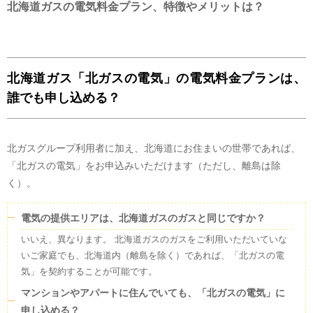
北海道ガスの電気料金プラン、特徴やメリットは？
発電手段の内訳（電源構成）
2024年4月1日 ~ 2025年3月31日
の
実績値
よかった点(メリット)
ポイントが貯まっていくのが楽しみになりました。
北海道ガス「北ガスの電気」の電気料金プランは、
気になった点(デメリット)
誰でも申し込める？
ポイントの用途がもう少し増えるとありがたい
北ガスグループ利用者に加え、北海道にお住まいの世帯であれば、
「北ガスの電気」をお申込みいただけます（ただし、離島は除
tk67
く）。
北海道
40代 男性
卸電力取引所
40
%
電気の提供エリアは、北海道ガスのガスと同じですか？
LNG火力
38
%
よかった点(メリット)
いいえ、異なります。 北海道ガスのガスをご利用いただいていな
石炭火力
10
%
いご家庭でも、北海道内（離島を除く）であれば、「北ガスの電
手続きも簡単で、工事に来た人に申込みの希望を伝え、書類を
FIT電気
6
%
気」を契約することが可能です。
書いて終わりといたってシンプルでした。
太陽光
2
%
マンションやアパートに住んでいても、「北ガスの電気」に
風力
1
%
気になった点(デメリット)
申し込める？