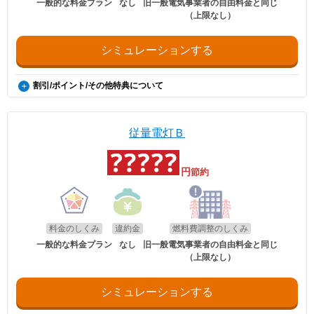
一般的な料金プラン
なし
旧一般電気事業者の自由料金と同じ
されます。
（上限なし）
※エネチェンジの節約額には上記割引額は含まれておりません。
シミュレーションする
割引/ポイント/その他特典について
付帯契約
【給湯・暖房・融雪割】給湯能力10号以上の給湯器・FF暖房機・融雪
装置のいずれかが設置し使用している場合 1%割引
従量電灯Ｂ
【給湯＋暖房割】ガスセントラルヒーティングまたは給湯器+暖房機が
設置し使用している場合 2%割引
【灯油セット割】家庭用として北海道ガスグループ会社の灯油定期配送
円
節約
契約を締結し、北海道ガスグループ会社からのみ給油している場合 2％
割引
【マイホーム発電割】エコウィル、コレモ、エネファームのいずれかを
設置し使用している場合 3%割引
※上記付帯割引率は燃料調整額を除いた電力量料金総額に対して適用さ
れます。
料金のしくみ
違約金
燃料費調整のしくみ
※付帯割引対象機器が複数設置されている場合、最も高い割引率が適用
一般的な料金プラン
なし
旧一般電気事業者の自由料金と同じ
されます。
（上限なし）
※エネチェンジの節約額には上記割引額は含まれておりません。
シミュレーションする