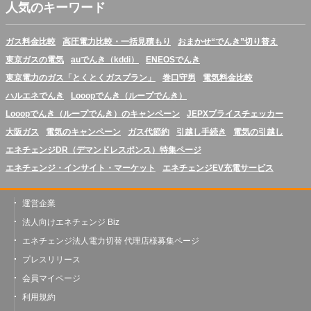
人気のキーワード
ガス料金比較
高圧電力比較・一括見積もり
おまかせ“でんき”切り替え
東京ガスの電気
auでんき（kddi）
ENEOSでんき
東京電力のガス「とくとくガスプラン」
巻口守男
電気料金比較
ハルエネでんき
Looopでんき（ループでんき）
Looopでんき（ループでんき）のキャンペーン
JEPXプライスチェッカー
大阪ガス
電気のキャンペーン
ガス代節約
引越し手続き
電気の引越し
エネチェンジDR（デマンドレスポンス）特集ページ
エネチェンジ・インサイト・マーケット
エネチェンジEV充電サービス
運営企業
法人向けエネチェンジ Biz
エネチェンジ法人電力切替 代理店様募集ページ
プレスリリース
会員マイページ
利用規約