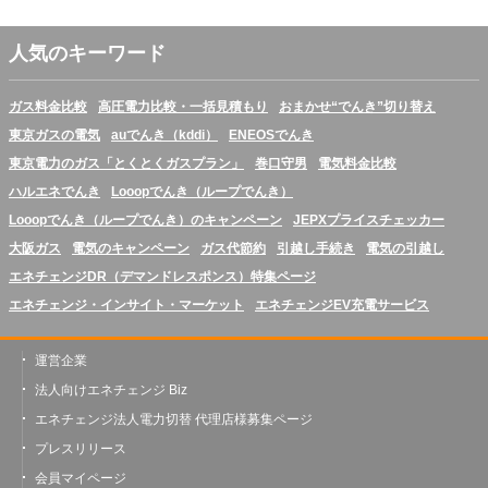
人気のキーワード
ガス料金比較
高圧電力比較・一括見積もり
おまかせ“でんき”切り替え
東京ガスの電気
auでんき（kddi）
ENEOSでんき
東京電力のガス「とくとくガスプラン」
巻口守男
電気料金比較
ハルエネでんき
Looopでんき（ループでんき）
Looopでんき（ループでんき）のキャンペーン
JEPXプライスチェッカー
大阪ガス
電気のキャンペーン
ガス代節約
引越し手続き
電気の引越し
エネチェンジDR（デマンドレスポンス）特集ページ
エネチェンジ・インサイト・マーケット
エネチェンジEV充電サービス
運営企業
法人向けエネチェンジ Biz
エネチェンジ法人電力切替 代理店様募集ページ
プレスリリース
会員マイページ