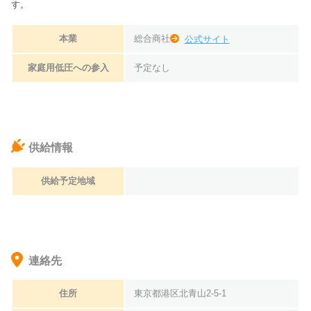
す。
本業
総合商社
公式サイト
家庭用低圧への参入
予定なし
供給情報
供給予定地域
連絡先
住所
東京都港区北青山2-5-1