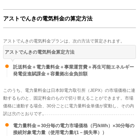
アストでんきの電気料金の算定方法
アストでんきの電気料金プランは、次の方法で算定されます。
アストでんきの電気料金算定方法
卸電力取引所
87
%
FIT電気
1
%
託送料金＋電力量料金＋事業運営費＋再生可能エネルギー
その他
12
%
発電促進賦課金＋容量拠出金負担額
実績値を元に公開されているすべての電源構成については、旧一般電気事業
者にあたる小売電気事業者が保有する原子力発電所が稼働していないことか
ら、市場調達、常時バックアップ、インバランス補給等の内訳に原子力発電
このうち、電力量料金は日本卸電力取引所（JEPX）の市場価格に連
所が含まれません。今後、原子力発電所が稼働した際には、すべての電力会
動するものと、固定料金のもので切り替えることができます。市場
社の市場調達、常時バックアップ、インバランス補給等の内訳に原子力発電
による電気が含まれてくることが想定されます。
価格に連動する場合、30分ごとに電力量料金単価が変動し、その内
FIT電気について
訳は次のとおりです。
アストでんき
がこの電気を調達する費用の一部は、
アストでんき
のお客様以
外の方も含め、電気をご利用のすべての皆様から集めた賦課金により賄われ
電力量料金＝30分毎の電力市場価格（円/kWh）×30分毎の
ており、この電気のCO2排出量については、火力発電なども含めた全国平
接続対象電力量（使用電力量/(1－損失率））
均の電気のCO2排出量を持った電気として扱われます。