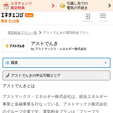
エネチェンジ
引越し先での
限定特典
電気の手続き
ログイン
メニュー
電気料金プラン一覧
アストでんきの電気料金プラン
アストでんき
by
アストマックス・エネルギー株式会社
目次
アストでんきの概要
アストでんき
の申込可能エリア
プラン一覧
東京電力エリア
沖縄電力エリア
アストでんき
とは
アストでんきの新着情報
東北電力エリア
中部電力エリア
アストマックス・エネルギー株式会社は、総合エネルギー
北陸電力エリア
中国電力エリア
特徴・メリット
事業と金融事業を行なっている、アストマックス株式会社
関西電力エリア
四国電力エリア
のグループ企業です。電気料金プランは「フリープラ
アストでんきの会社情報