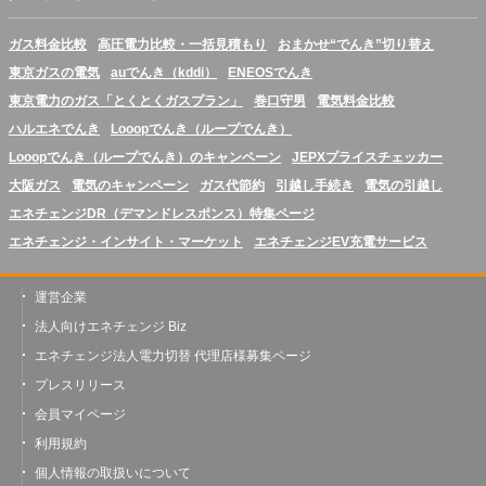
ガス料金比較
高圧電力比較・一括見積もり
おまかせ“でんき”切り替え
東京ガスの電気
auでんき（kddi）
ENEOSでんき
東京電力のガス「とくとくガスプラン」
巻口守男
電気料金比較
ハルエネでんき
Looopでんき（ループでんき）
Looopでんき（ループでんき）のキャンペーン
JEPXプライスチェッカー
大阪ガス
電気のキャンペーン
ガス代節約
引越し手続き
電気の引越し
エネチェンジDR（デマンドレスポンス）特集ページ
エネチェンジ・インサイト・マーケット
エネチェンジEV充電サービス
運営企業
法人向けエネチェンジ Biz
エネチェンジ法人電力切替 代理店様募集ページ
プレスリリース
会員マイページ
利用規約
個人情報の取扱いについて