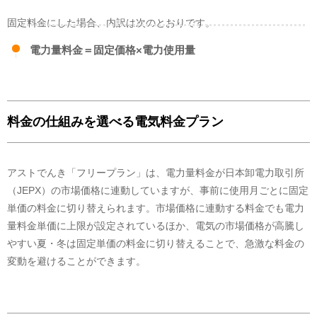
卸電力取引所について
この電気には、水力、火力、原子力、FIT電気、再生可能エネルギーなどが
固定料金にした場合、内訳は次のとおりです。
含まれます。
この電気には、他社から調達している電気の一部で発電所が特定できな
電力量料金＝固定価格×電力使用量
いもの等が含まれます。
温室効果ガス排出量
2024年度
のCO2排出係数(
調整値
)
料金の仕組みを選べる電気料金プラン
0.623
kg
(
調整値
)
アストでんき「フリープラン」は、電力量料金が日本卸電力取引所
（JEPX）の市場価格に連動していますが、事前に使用月ごとに固定
単価の料金に切り替えられます。市場価格に連動する料金でも電力
量料金単価に上限が設定されているほか、電気の市場価格が高騰し
やすい夏・冬は固定単価の料金に切り替えることで、急激な料金の
変動を避けることができます。