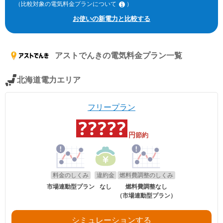
（比較対象の電気料金プランについて
）
※北海道電力エリア「エネとくポイントプラン」「従量電灯C」、東北
お使いの新電力と比較する
電力エリア「よりそう+ｅねっとバリュー」「よりそう＋ファミリーバ
リュー」(kVA契約)、東京電力エリア「スタンダードS」「スタンダード
L」(kVA契約)、中部電力エリア「おとくプラン」、北陸電力エリア「従
量電灯ネクスト」、関西電力エリア「なっトクでんき」「なっトクでん
アストでんき
の電気料金プラン一覧
きBiz」(kVA契約)、中国電力エリア「ぐっとずっと。プラン スマートコ
ース」「〔ビジネス〕スマートＢコース」(kVA契約)、四国電力エリア
「おトクeプラン」「ビジネススタンダードプラン」(kVA契約)、九州電
北海道電力エリア
力エリア「スマートファミリープラン」「スマートビジネスプラン」
(kVA契約)、沖縄電力エリア「グッドバリュープラン」。
※関西電力エリアの「なっトクでんき」「なっトクでんきBiz」ではガス
フリープラン
料金は考慮していません。
円
節約
料金のしくみ
違約金
燃料費調整のしくみ
市場連動型プラン
なし
燃料費調整なし
（市場連動型プラン）
シミュレーションする