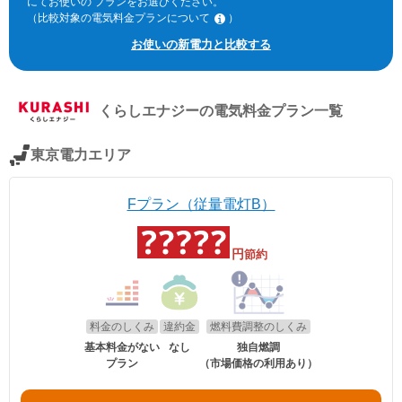
にてお使いの プランをお選びください。
（比較対象の電気料金プランについて
）
※北海道電力エリア「エネとくポイントプラン」「従量電灯C」、東北
お使いの新電力と比較する
電力エリア「よりそう+ｅねっとバリュー」「よりそう＋ファミリーバ
リュー」(kVA契約)、東京電力エリア「スタンダードS」「スタンダード
L」(kVA契約)、中部電力エリア「おとくプラン」、北陸電力エリア「従
量電灯ネクスト」、関西電力エリア「なっトクでんき」「なっトクでん
くらしエナジー
の電気料金プラン一覧
きBiz」(kVA契約)、中国電力エリア「ぐっとずっと。プラン スマートコ
ース」「〔ビジネス〕スマートＢコース」(kVA契約)、四国電力エリア
「おトクeプラン」「ビジネススタンダードプラン」(kVA契約)、九州電
東京電力エリア
力エリア「スマートファミリープラン」「スマートビジネスプラン」
(kVA契約)、沖縄電力エリア「グッドバリュープラン」。
※関西電力エリアの「なっトクでんき」「なっトクでんきBiz」ではガス
Fプラン（従量電灯B）
料金は考慮していません。
円
節約
料金のしくみ
違約金
燃料費調整のしくみ
基本料金がない
なし
独自燃調
プラン
（市場価格の利用あり）