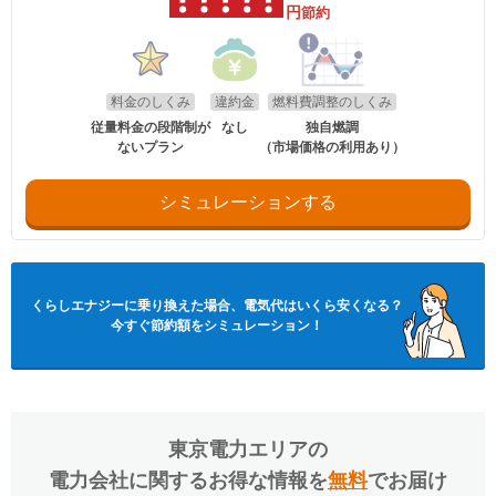
円
節約
料金のしくみ
違約金
燃料費調整のしくみ
従量料金の段階制が
なし
独自燃調
ないプラン
（市場価格の利用あり）
シミュレーションする
くらしエナジー
に乗り換えた場合、電気代はいくら安くなる？
今すぐ節約額をシミュレーション！
東京電力エリア
の
電力会社に関するお得な情報を
無料
でお届け