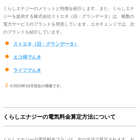
くらしエナジーのメリットと特徴を紹介します。また、くらしエナ
ジーを提供する株式会社ストエネ（旧：グランデータ）は、複数の
電力サービスのブランドを用意しています。エネチェンジでは、次
未公開です
のブランドも紹介しています。
ストエネ（旧：グランデータ）
エコ得でんき
温室効果ガス排出量
2024年度
のCO2排出係数(
調整値
)
ライフでんき
0.334
kg
※2023年10月現在の情報です。
(
調整値
)
くらしエナジーの電気料金算定方法について
くらしエナジーの電気料金プランは、次の方法で算定されます。お