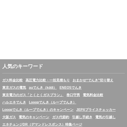
人気のキーワード
ガス料金比較
高圧電力比較・一括見積もり
おまかせ“でんき”切り替え
東京ガスの電気
auでんき（kddi）
ENEOSでんき
東京電力のガス「とくとくガスプラン」
巻口守男
電気料金比較
ハルエネでんき
Looopでんき（ループでんき）
Looopでんき（ループでんき）のキャンペーン
JEPXプライスチェッカー
大阪ガス
電気のキャンペーン
ガス代節約
引越し手続き
電気の引越し
エネチェンジDR（デマンドレスポンス）特集ページ