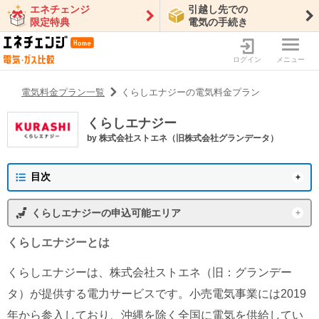
エネチェンジ
引越し先での
限定特典
電気の手続き
ログイン
メニュー
電気料金プラン一覧
くらしエナジーの電気料金プラン
くらしエナジー
by
株式会社ストエネ（旧株式会社グランデータ）
目次
くらしエナジーの概要
くらしエナジー
の申込可能エリア
プラン一覧
東京電力エリア
沖縄電力エリア
くらしエナジー
とは
特徴・メリット
東北電力エリア
中部電力エリア
くらしエナジーは、株式会社ストエネ（旧：グランデー
北陸電力エリア
中国電力エリア
くらしエナジーの会社情報
タ）が提供する電力サービスです。小売電気事業には2019
関西電力エリア
四国電力エリア
年から参入しており、沖縄を除く全国に電気を供給してい