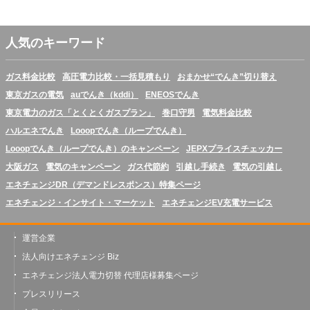
人気のキーワード
ガス料金比較
高圧電力比較・一括見積もり
おまかせ“でんき”切り替え
東京ガスの電気
auでんき（kddi）
ENEOSでんき
東京電力のガス「とくとくガスプラン」
巻口守男
電気料金比較
ハルエネでんき
Looopでんき（ループでんき）
Looopでんき（ループでんき）のキャンペーン
JEPXプライスチェッカー
大阪ガス
電気のキャンペーン
ガス代節約
引越し手続き
電気の引越し
エネチェンジDR（デマンドレスポンス）特集ページ
エネチェンジ・インサイト・マーケット
エネチェンジEV充電サービス
運営企業
法人向けエネチェンジ Biz
エネチェンジ法人電力切替 代理店様募集ページ
プレスリリース