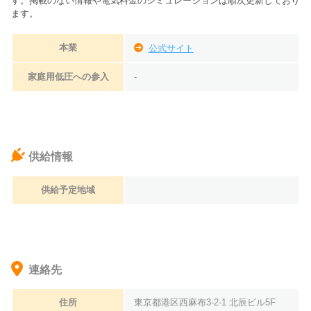
す。掲載のない情報や電気料金のシミュレーションは順次更新しており
ます。
本業
公式サイト
家庭用低圧への参入
-
供給情報
供給予定地域
連絡先
住所
東京都港区西麻布3-2-1 北辰ビル5F