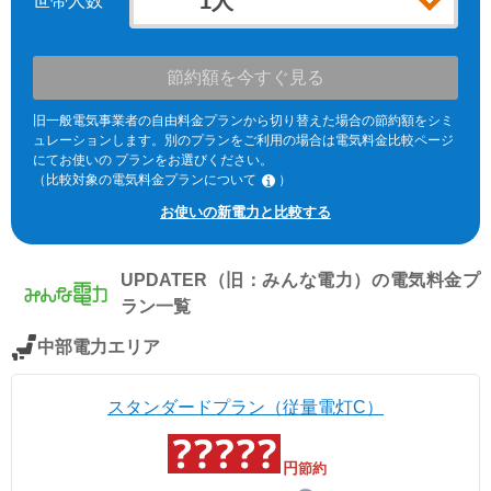
世帯人数
節約額を今すぐ見る
旧一般電気事業者の自由料金プランから切り替えた場合の節約額をシミ
ュレーションします。別のプランをご利用の場合は電気料金比較ページ
にてお使いの プランをお選びください。
（比較対象の電気料金プランについて
）
※北海道電力エリア「エネとくポイントプラン」「従量電灯C」、東北
お使いの新電力と比較する
電力エリア「よりそう+ｅねっとバリュー」「よりそう＋ファミリーバ
リュー」(kVA契約)、東京電力エリア「スタンダードS」「スタンダード
L」(kVA契約)、中部電力エリア「おとくプラン」、北陸電力エリア「従
UPDATER（旧：みんな電力）
の電気料金プ
量電灯ネクスト」、関西電力エリア「なっトクでんき」「なっトクでん
きBiz」(kVA契約)、中国電力エリア「ぐっとずっと。プラン スマートコ
ラン一覧
ース」「〔ビジネス〕スマートＢコース」(kVA契約)、四国電力エリア
「おトクeプラン」「ビジネススタンダードプラン」(kVA契約)、九州電
中部電力エリア
力エリア「スマートファミリープラン」「スマートビジネスプラン」
(kVA契約)、沖縄電力エリア「グッドバリュープラン」。
※関西電力エリアの「なっトクでんき」「なっトクでんきBiz」ではガス
スタンダードプラン（従量電灯C）
料金は考慮していません。
円
節約