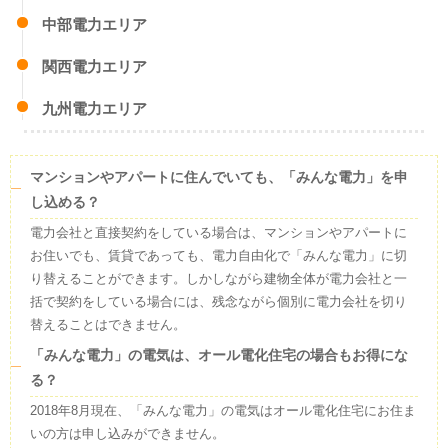
中部電力エリア
FIT電気(太陽光)
24
%
FIT電気(風力)
23
%
関西電力エリア
FIT電気(バイオマス)
20
%
FIT電気(水力)
9
%
九州電力エリア
太陽光
7
%
風力
4
%
マンションやアパートに住んでいても、「みんな電力」を申
小規模水力
2
%
し込める？
バイオマス
1
%
その他
10
%
電力会社と直接契約をしている場合は、マンションやアパートに
お住いでも、賃貸であっても、電力自由化で「みんな電力」に切
実績値を元に公開されているすべての電源構成については、旧一般電気事業
者にあたる小売電気事業者が保有する原子力発電所が稼働していないことか
り替えることができます。しかしながら建物全体が電力会社と一
ら、市場調達、常時バックアップ、インバランス補給等の内訳に原子力発電
括で契約をしている場合には、残念ながら個別に電力会社を切り
所が含まれません。今後、原子力発電所が稼働した際には、すべての電力会
社の市場調達、常時バックアップ、インバランス補給等の内訳に原子力発電
替えることはできません。
による電気が含まれてくることが想定されます。
「みんな電力」の電気は、オール電化住宅の場合もお得にな
廃棄物5%が含まれます。
る？
2018年8月現在、「みんな電力」の電気はオール電化住宅にお住ま
温室効果ガス排出量
いの方は申し込みができません。
2024年度
のCO2排出係数(
調整値
)