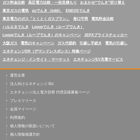
ガス料金比較
高圧電力比較・一括見積もり
おまかせ“でんき”切り替え
東京ガスの電気
auでんき（kddi）
ENEOSでんき
東京電力のガス「とくとくガスプラン」
巻口守男
電気料金比較
ハルエネでんき
Looopでんき（ループでんき）
Looopでんき（ループでんき）のキャンペーン
JEPXプライスチェッカー
大阪ガス
電気のキャンペーン
ガス代節約
引越し手続き
電気の引越し
エネチェンジDR（デマンドレスポンス）特集ページ
エネチェンジ・インサイト・マーケット
エネチェンジEV充電サービス
運営企業
法人向けエネチェンジ Biz
エネチェンジ法人電力切替 代理店様募集ページ
プレスリリース
会員マイページ
利用規約
個人情報の取扱いについて
個人情報保護方針