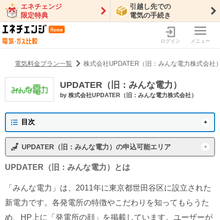
エネチェンジ
引越し先での
限定特典
電気の手続き
ログイン
メニュー
電気料金プラン一覧
株式会社UPDATER（旧：みんな電力株式会社
UPDATER（旧：みんな電力）
by
株式会社UPDATER（旧：みんな電力株式会社）
目次
UPDATER（旧：みんな電力）の概要
UPDATER（旧：みんな電力）
の申込可能エリア
プラン一覧
東京電力エリア
沖縄電力エリア
UPDATER（旧：みんな電力）
とは
特徴・メリット
東北電力エリア
中部電力エリア
「みんな電力」は、2011年に東京都世田谷区に設立された
北陸電力エリア
中国電力エリア
UPDATER（旧：みんな電力）の会社情報
新電力です。各発電所の特徴やこだわりを知ってもらうた
関西電力エリア
四国電力エリア
め、HP上に「発電所の顔」を掲載しています。ユーザーが