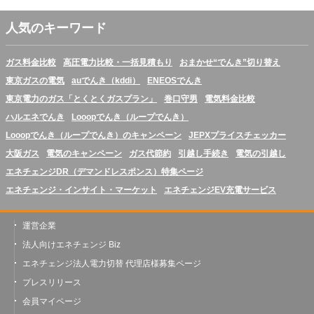
人気のキーワード
ガス料金比較
高圧電力比較・一括見積もり
おまかせ“でんき”切り替え
東京ガスの電気
auでんき（kddi）
ENEOSでんき
東京電力のガス「とくとくガスプラン」
巻口守男
電気料金比較
ハルエネでんき
Looopでんき（ループでんき）
Looopでんき（ループでんき）のキャンペーン
JEPXプライスチェッカー
大阪ガス
電気のキャンペーン
ガス代節約
引越し手続き
電気の引越し
エネチェンジDR（デマンドレスポンス）特集ページ
エネチェンジ・インサイト・マーケット
エネチェンジEV充電サービス
運営企業
法人向けエネチェンジ Biz
エネチェンジ法人電力切替 代理店様募集ページ
プレスリリース
会員マイページ