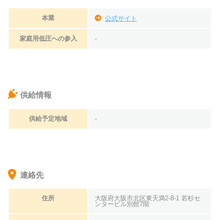
本業
公式サイト
家庭用低圧への参入
-
供給情報
供給予定地域
-
連絡先
住所
大阪府大阪市北区東天満2-8-1 若杉セ
ンタービル別館7階