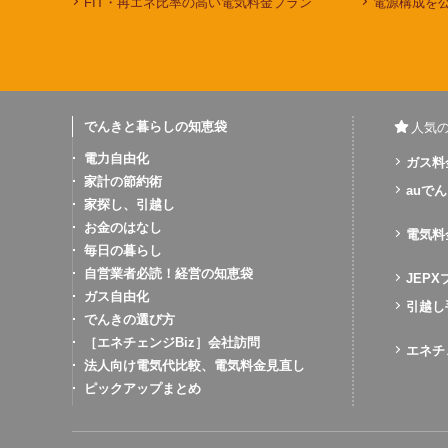
FIT・再エネ比率の高い電気料金プラン
電源構成を
でんきと暮らしの知恵袋
人気
電力自由化
ガス料
家計の節約術
auでん
家探し、引越し
お金のはなし
電気料
毎日の暮らし
自営業者必読！経営の知恵袋
JEP
ガス自由化
引越し
でんきの選び方
［エネチェンジBiz］会社訪問
エネチ
法人向け電気代比較、電気料金見直し
ピックアップまとめ