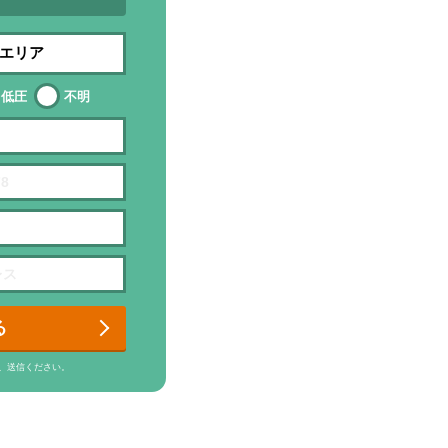
低圧
不明
る
、送信ください。