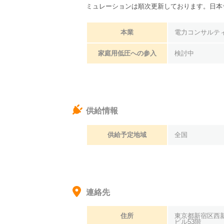
ミュレーションは順次更新しております。
日本
本業
電力コンサルテ
家庭用低圧への参入
検討中
供給情報
供給予定地域
全国
連絡先
住所
東京都新宿区西新
ビル53階