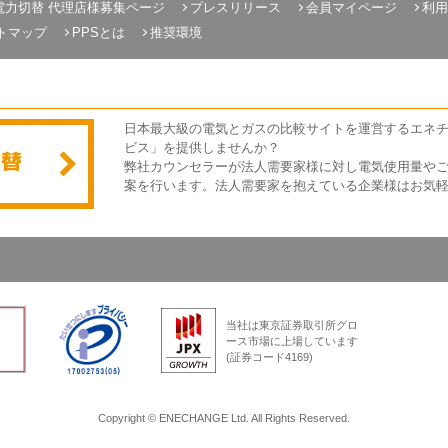
電力切替 代理店様募集ページ
プレスリリース
会員マイページ
利用
トマップ
PPSとは
推奨環境
日本最大級の電気とガスの比較サイトを運営するエネ
ビス」を提供しませんか？
弊社カウンセラーが法人需要家様に対し電気使用量や
案を行います。法人需要家を抱えている企業様はお気
当社は東京証券取引所グロ
ース市場に上場しています
(証券コード4169)
Copyright © ENECHANGE Ltd. All Rights Reserved.