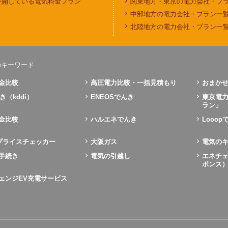
公開している電気料金プラン
関東地方・東京の電力会社・プ
中部地方の電力会社・プラン一
北陸地方の電力会社・プラン一
のキーワード
金比較
高圧電力比較・一括見積もり
おまかせ
き（kddi）
ENEOSでんき
東京電
ラン」
金比較
ハルエネでんき
Looo
Xプライスチェッカー
大阪ガス
電気の
手続き
電気の引越し
エネチェ
ポンス
ェンジEV充電サービス