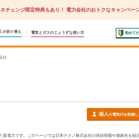
エネチェンジ限定特典もあり！
電力会社のおトクなキャンペー
ス
の切り替え
電気とガスの
じょうずな使い方
初めて
会社
個人
の電気代を削減し
た新電力です。このページでは
日本テクノ株式会社
の供給情報や連絡先を紹