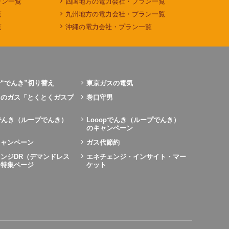
ラン一覧
四国地方の電力会社・プラン一覧
覧
九州地方の電力会社・プラン一覧
覧
沖縄の電力会社・プラン一覧
“でんき”切り替え
東京ガスの電気
力のガス「とくとくガスプ
巻口守男
pでんき（ループでんき）
Looopでんき（ループでんき）
のキャンペーン
キャンペーン
ガス代節約
ンジDR（デマンドレス
エネチェンジ・インサイト・マー
）特集ページ
ケット