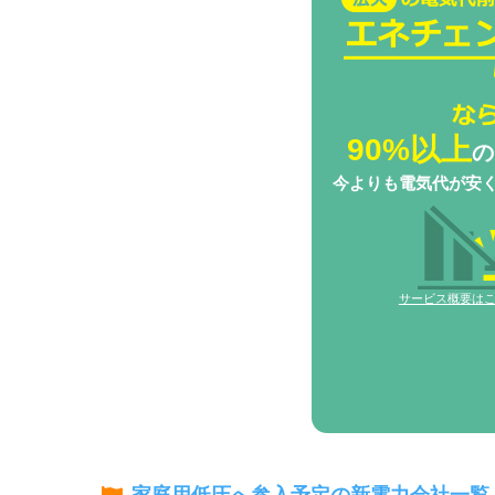
チェンジBizなら
90%以上
の
今よりも電気代が安
サービス概要は