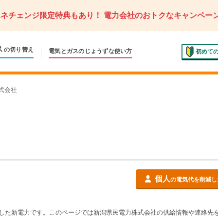
エネチェンジ限定特典もあり！
電力会社のおトクなキャンペー
ス
の切り替え
電気とガスの
じょうずな使い方
初めて
式会社
個人
の電気代を削減し
した新電力です。このページでは
新潟県民電力株式会社
の供給情報や連絡先