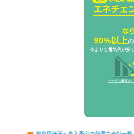
チェンジBizなら
90%以上
の
今よりも電気代が安
サービス概要は