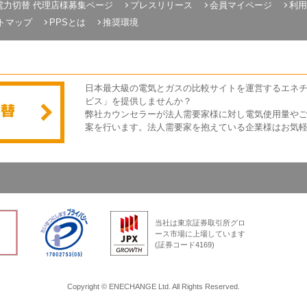
電力切替 代理店様募集ページ
プレスリリース
会員マイページ
利用
トマップ
PPSとは
推奨環境
日本最大級の電気とガスの比較サイトを運営するエネ
ビス」を提供しませんか？
弊社カウンセラーが法人需要家様に対し電気使用量や
案を行います。法人需要家を抱えている企業様はお気
当社は東京証券取引所グロ
ース市場に上場しています
(証券コード4169)
Copyright © ENECHANGE Ltd. All Rights Reserved.