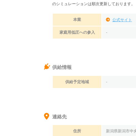
のシミュレーションは順次更新しております。
本業
公式サイト
家庭用低圧への参入
-
供給情報
供給予定地域
-
連絡先
住所
新潟県新潟市中央区