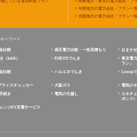
公開している電気料金プラン
関東地方・東京の電力会社・プ
中部地方の電力会社・プラン一
北陸地方の電力会社・プラン一
のキーワード
金比較
高圧電力比較・一括見積もり
おまかせ
き（kddi）
ENEOSでんき
東京電
ラン」
金比較
ハルエネでんき
Looo
Xプライスチェッカー
大阪ガス
電気の
手続き
電気の引越し
エネチェ
ポンス
ェンジEV充電サービス