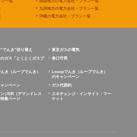
ラン一覧
四国地方の電力会社・プラン一覧
覧
九州地方の電力会社・プラン一覧
覧
沖縄の電力会社・プラン一覧
“でんき”切り替え
東京ガスの電気
力のガス「とくとくガスプ
巻口守男
pでんき（ループでんき）
Looopでんき（ループでんき）
のキャンペーン
キャンペーン
ガス代節約
ンジDR（デマンドレス
エネチェンジ・インサイト・マー
）特集ページ
ケット