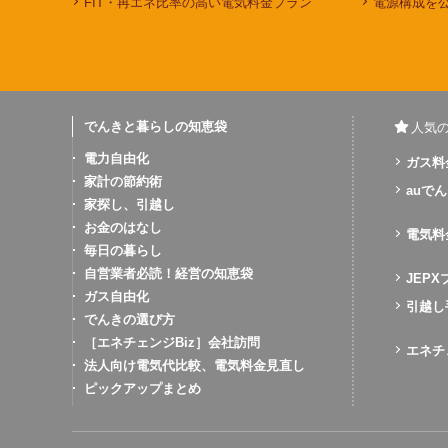
FIT・再エネ比率の高い電気料金プラン
電源構成を
でんきと暮らしの知恵袋
人気
電力自由化
ガス料
家計の節約術
auでん
家探し、引越し
お金のはなし
電気料
毎日の暮らし
自営業者必読！経営の知恵袋
JEP
ガス自由化
引越し
でんきの選び方
［エネチェンジBiz］会社訪問
エネチ
法人向け電気代比較、電気料金見直し
ピックアップまとめ