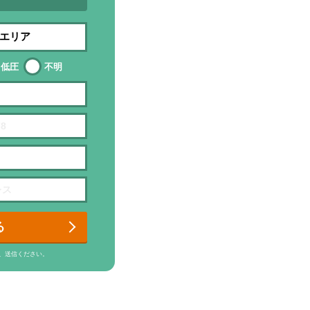
低圧
不明
る
、送信ください。