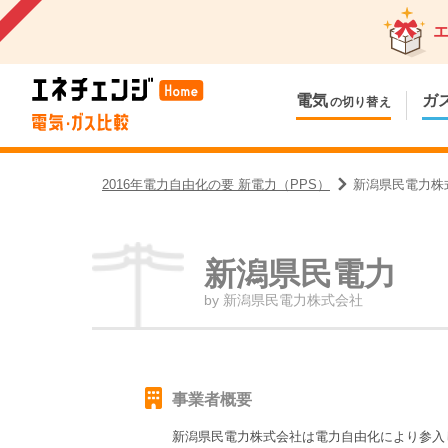
電気
ガ
の切り替え
2016年電力自由化の要 新電力（PPS）
新潟県民電力株
新潟県民電力
by
新潟県民電力株式会社
事業者概要
新潟県民電力株式会社
は電力自由化により参入