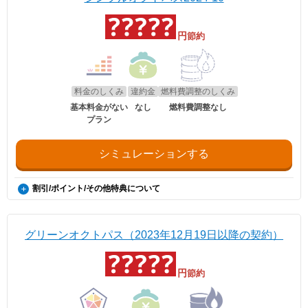
この割引は紹介された方の初回の電気代のお支払い完了後に付与され、
その後の電気料金のお支払いに自動的に充当されます。
※エネチェンジの節約額には上記割引額は含まれておりません。
円
節約
※詳細はオクトパスエナジーのホームページをご確認ください。
料金のしくみ
違約金
燃料費調整のしくみ
基本料金がない
なし
燃料費調整なし
プラン
シミュレーションする
割引/ポイント/その他特典について
友達紹介割
オクトパスユーザーの紹介URLから新規に契約すると、双方に8,000円
の電気代割引が付与されます。
グリーンオクトパス（2023年12月19日以降の契約）
この割引は紹介された方の初回の電気代のお支払い完了後に付与され、
その後の電気料金のお支払いに自動的に充当されます。
※エネチェンジの節約額には上記割引額は含まれておりません。
円
節約
※詳細はオクトパスエナジーのホームページをご確認ください。