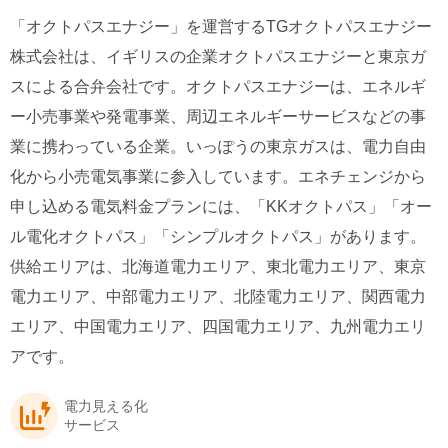
オクトパスエナジーの新着情報
東北電力エリア
中部電力エリア
「オクトパスエナジー」を運営するTGオクトパスエナジー
北陸電力エリア
中国電力エリア
特徴・メリット
株式会社は、イギリスの企業オクトパスエナジーと東京ガ
関西電力エリア
四国電力エリア
スによる合弁会社です。オクトパスエナジーは、エネルギ
オクトパスエナジーの会社情報
ー小売事業や発電事業、周辺エネルギーサービスなどの事
北海道電力エリア
九州電力エリア
業に携わっている企業。いっぽうの東京ガスは、電力自由
化から小売電気事業に参入しています。エネチェンジから
申し込める電気料金プランには、「KKオクトパス」「オー
ル電化オクトパス」「シンプルオクトパス」があります。
供給エリアは、北海道電力エリア、東北電力エリア、東京
電力エリア、中部電力エリア、北陸電力エリア、関西電力
エリア、中国電力エリア、四国電力エリア、九州電力エリ
アです。
電力見える化
サービス