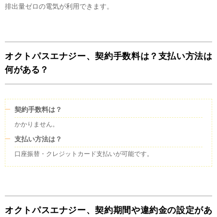
卸電力取引所
15
%
排出量ゼロの電気が利用できます。
小規模水力
5
%
バイオマス
5
%
太陽光
4
%
石炭火力
3
%
オクトパスエナジー、契約手数料は？支払い方法は
FIT電気
1
%
何がある？
原子力
0
%
その他
3
%
実績値を元に公開されているすべての電源構成については、旧一般電気事業
者にあたる小売電気事業者が保有する原子力発電所が稼働していないことか
契約手数料は？
ら、市場調達、常時バックアップ、インバランス補給等の内訳に原子力発電
所が含まれません。今後、原子力発電所が稼働した際には、すべての電力会
かかりません。
社の市場調達、常時バックアップ、インバランス補給等の内訳に原子力発電
支払い方法は？
による電気が含まれてくることが想定されます。
FIT電気について
口座振替・クレジットカード支払いが可能です。
オクトパスエナジー
がこの電気を調達する費用の一部は、
オクトパスエナジ
ー
のお客様以外の方も含め、電気をご利用のすべての皆様から集めた賦課金
により賄われており、この電気のCO2排出量については、火力発電なども
含めた全国平均の電気のCO2排出量を持った電気として扱われます。
卸電力取引所について
この電気には、水力、火力、原子力、FIT電気、再生可能エネルギーなどが
オクトパスエナジー、契約期間や違約金の設定があ
含まれます。