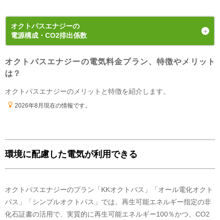
オクトパスエナジー
の
電源構成・CO2排出係数
オクトパスエナジーの電気料金プラン、特徴やメリット
発電手段の内訳（電源構成）
は？
2026年4月1日 ~ 2027年3月31日
の
計画値
オクトパスエナジーのメリットと特徴を紹介します。
2026年8月現在の情報です。
環境に配慮した電気が利用できる
オクトパスエナジーのプラン「KKオクトパス」「オール電化オクト
パス」「シンプルオクトパス」では、再生可能エネルギー指定の非
LNG火力
64
%
化石証書の活用で、実質的に再生可能エネルギー100％かつ、CO2