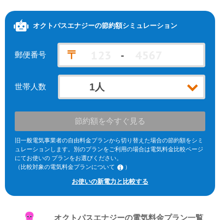
オクトパスエナジー
の節約額シミュレーション
〒
-
郵便番号
世帯人数
節約額を今すぐ見る
旧一般電気事業者の自由料金プランから切り替えた場合の節約額をシミ
ュレーションします。別のプランをご利用の場合は電気料金比較ページ
にてお使いの プランをお選びください。
（比較対象の電気料金プランについて
）
※北海道電力エリア「エネとくポイントプラン」「従量電灯C」、東北
お使いの新電力と比較する
電力エリア「よりそう+ｅねっとバリュー」「よりそう＋ファミリーバ
リュー」(kVA契約)、東京電力エリア「スタンダードS」「スタンダード
L」(kVA契約)、中部電力エリア「おとくプラン」、北陸電力エリア「従
量電灯ネクスト」、関西電力エリア「なっトクでんき」「なっトクでん
オクトパスエナジー
の電気料金プラン一覧