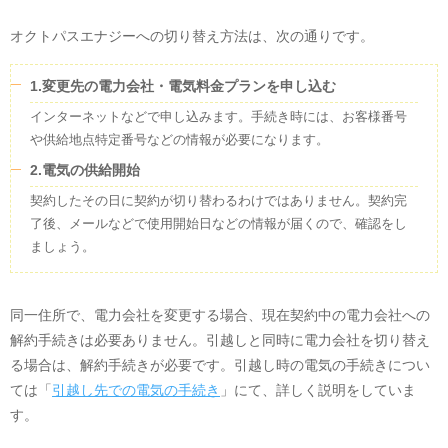
オクトパスエナジーへの切り替え方法は、次の通りです。
1.変更先の電力会社・電気料金プランを申し込む
インターネットなどで申し込みます。手続き時には、お客様番号
や供給地点特定番号などの情報が必要になります。
2.電気の供給開始
契約したその日に契約が切り替わるわけではありません。契約完
了後、メールなどで使用開始日などの情報が届くので、確認をし
ましょう。
同一住所で、電力会社を変更する場合、現在契約中の電力会社への
解約手続きは必要ありません。引越しと同時に電力会社を切り替え
る場合は、解約手続きが必要です。引越し時の電気の手続きについ
ては「
引越し先での電気の手続き
」にて、詳しく説明をしていま
す。