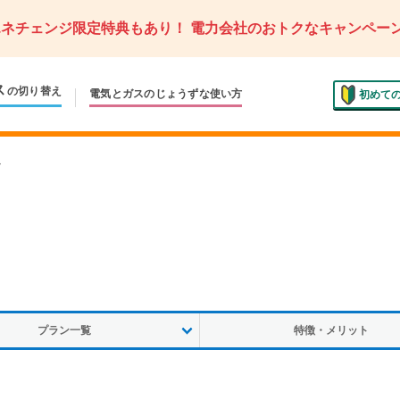
エネチェンジ限定特典もあり！
電力会社のおトクなキャンペー
ス
の切り替え
電気とガスの
じょうずな使い方
初めて
ン
プラン一覧
特徴・メリット