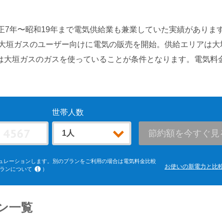
正7年〜昭和19年まで電気供給業も兼業していた実績がありま
、大垣ガスのユーザー向けに電気の販売を開始。供給エリアは大
は大垣ガスのガスを使っていることが条件となります。電気料
世帯人数
節約額を今すぐ見
ュレーションします。別のプランをご利用の場合は電気料金比較
お使いの新電力と比
ランについて
）
電力エリア「よりそう+ｅねっとバリュー」「よりそう＋ファミリ
ードL」(kVA契約)、中部電力エリア「おとくプラン」、北陸電力
クでんきBiz」(kVA契約)、中国電力エリア「ぐっとずっと。プ
、四国電力エリア「おトクeプラン」「ビジネススタンダードプラ
ン一覧
トビジネスプラン」(kVA契約)、沖縄電力エリア「グッドバリュ