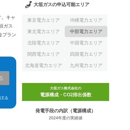
大垣ガス
の申込可能エリア
す。キャ
東京電力エリア
沖縄電力エリア
垣ガス
東北電力エリア
中部電力エリア
金プラン
北陸電力エリア
中国電力エリア
関西電力エリア
四国電力エリア
北海道電力エリア
九州電力エリア
る
大垣ガス株式会社
の
電源構成・CO2排出係数
較する
発電手段の内訳（電源構成）
2024年度
の
実績値