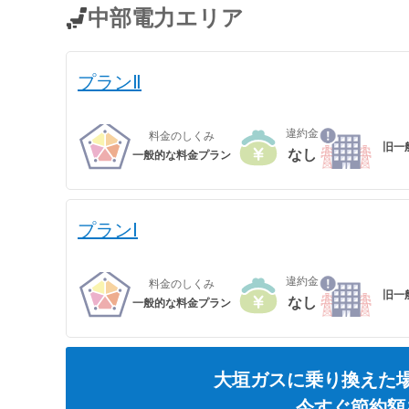
※関西電力エリアの「なっトクでんき」「なっトクでんきBiz」ではガ
中部電力エリア
プランⅡ
違約金
料金のしくみ
旧一
なし
一般的な料金プラン
プランⅠ
違約金
料金のしくみ
旧一
なし
一般的な料金プラン
大垣ガス
に乗り換えた
今すぐ節約額