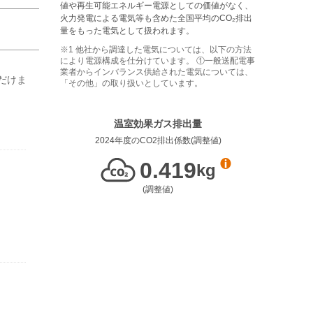
値や再生可能エネルギー電源としての価値がなく、
⽕⼒発電による電気等も含めた全国平均のCO₂排出
量をもった電気として扱われます。
他社から調達した電気については、以下の⽅法
により電源構成を仕分けています。 ①⼀般送配電事
業者からインバランス供給された電気については、
だけま
「その他」の取り扱いとしています。
温室効果ガス排出量
2024年度
のCO2排出係数(
調整値
)
0.419
kg
(
調整値
)