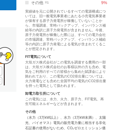
その他
9
%
実績値を元に公開されているすべての電源構成につ
いては、旧一般電気事業者にあたる小売電気事業者
が保有する原子力発電所が稼働していないことか
ら、市場調達、常時バックアップ、インバランス補
給等の内訳に原子力発電所が含まれません。今後、
原子力発電所が稼働した際には、すべての電力会社
の市場調達、常時バックアップ、インバランス補給
等の内訳に原子力発電による電気が含まれてくるこ
とが想定されます。
FIT電気について
大垣ガス株式会社
がこの電気を調達する費用の一部
は、
大垣ガス株式会社
のお客様以外の方も含め、電
気をご利用のすべての皆様から集めた賦課金により
賄われており、この電気のCO2排出量については、
火力発電なども含めた全国平均の電気のCO2排出量
を持った電気として扱われます。
卸電力取引所について
この電気には、水力、火力、原子力、FIT電気、再
生可能エネルギーなどが含まれます。
その他
（水力（3万kW以上）、水力（3万kW未満）、太陽
光、バイオマス）電気の販売電⼒量に相当する非化
石証書の使用がないため、CO₂ゼロエミッション価