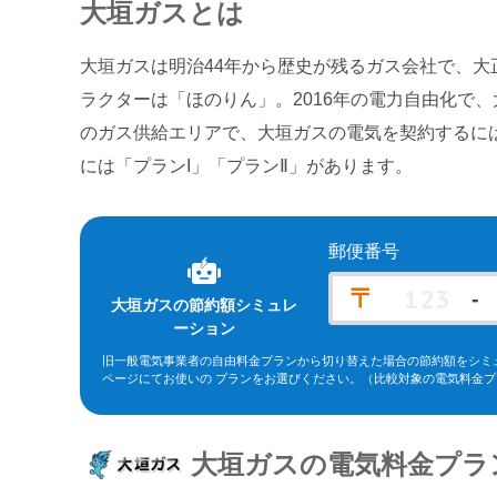
大垣ガス
とは
大垣ガスは明治44年から歴史が残るガス会社で、大
ラクターは「ほのりん」。2016年の電力自由化で
のガス供給エリアで、大垣ガスの電気を契約するに
には「プランI」「プランⅡ」があります。
郵便番号
〒
-
大垣ガス
の節約額シミュレ
ーション
旧一般電気事業者の自由料金プランから切り替えた場合の節約額をシミ
ページにてお使いの プランをお選びください。
（比較対象の電気料金プ
※北海道電力エリア「エネとくポイントプラン」「従量電灯C」、東北
ーバリュー」(kVA契約)、東京電力エリア「スタンダードS」「スタンダ
エリア「従量電灯ネクスト」、関西電力エリア「なっトクでんき」「なっト
ラン スマートコース」「〔ビジネス〕スマートＢコース」(kVA契約)
大垣ガス
の電気料金プラ
ン」(kVA契約)、九州電力エリア「スマートファミリープラン」「スマー
ープラン」。