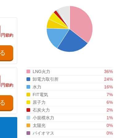
円
節約
る
LNG火力
36
%
卸電力取引所
24
%
円
節約
水力
16
%
FIT電気
7
%
る
原子力
6
%
石炭火力
2
%
小規模水力
1
%
太陽光
0
%
バイオマス
0
%