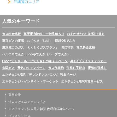
沖縄電力エリア
人気のキーワード
ガス料金比較
高圧電力比較・一括見積もり
おまかせ“でんき”切り替え
東京ガスの電気
auでんき（kddi）
ENEOSでんき
東京電力のガス「とくとくガスプラン」
巻口守男
電気料金比較
ハルエネでんき
Looopでんき（ループでんき）
Looopでんき（ループでんき）のキャンペーン
JEPXプライスチェッカー
大阪ガス
電気のキャンペーン
ガス代節約
引越し手続き
電気の引越し
エネチェンジDR（デマンドレスポンス）特集ページ
エネチェンジ・インサイト・マーケット
エネチェンジEV充電サービス
運営企業
法人向けエネチェンジ Biz
エネチェンジ法人電力切替 代理店様募集ページ
プレスリリース