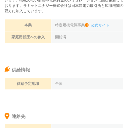
います。掲載のない情報や電気料金のシミュレーションは順次更新して
おります。
サミットエナジー株式会社は日本卸電力取引所と広域機関の
双方に加入しています。
本業
特定規模電気事業
公式サイト
家庭用低圧への参入
開始済
供給情報
供給予定地域
全国
連絡先