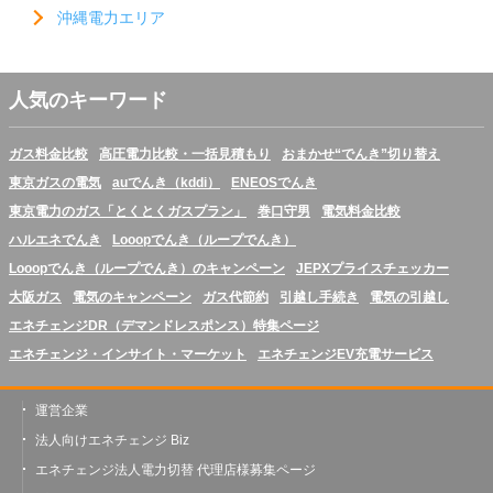
沖縄電力エリア
人気のキーワード
ガス料金比較
高圧電力比較・一括見積もり
おまかせ“でんき”切り替え
東京ガスの電気
auでんき（kddi）
ENEOSでんき
東京電力のガス「とくとくガスプラン」
巻口守男
電気料金比較
ハルエネでんき
Looopでんき（ループでんき）
Looopでんき（ループでんき）のキャンペーン
JEPXプライスチェッカー
大阪ガス
電気のキャンペーン
ガス代節約
引越し手続き
電気の引越し
エネチェンジDR（デマンドレスポンス）特集ページ
エネチェンジ・インサイト・マーケット
エネチェンジEV充電サービス
運営企業
法人向けエネチェンジ Biz
エネチェンジ法人電力切替 代理店様募集ページ