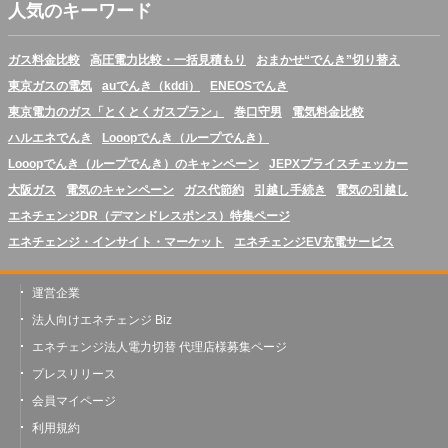
人気のキーワード
ガス料金比較
高圧電力比較・一括見積もり
おまかせ“でんき”切り替え
東京ガスの電気
auでんき（kddi）
ENEOSでんき
東京電力のガス「とくとくガスプラン」
巻口守男
電気料金比較
ハルエネでんき
Looopでんき（ループでんき）
Looopでんき（ループでんき）のキャンペーン
JEPXプライスチェッカー
大阪ガス
電気のキャンペーン
ガス代節約
引越し手続き
電気の引越し
エネチェンジDR（デマンドレスポンス）特集ページ
エネチェンジ・インサイト・マーケット
エネチェンジEV充電サービス
運営企業
法人向けエネチェンジ Biz
エネチェンジ法人電力切替 代理店様募集ページ
プレスリリース
会員マイページ
利用規約