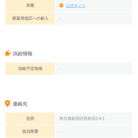
本業
公式サイト
家庭用低圧への参入
-
供給情報
供給予定地域
-
連絡先
住所
東京都新宿区西新宿2-4-1
担当部署
-