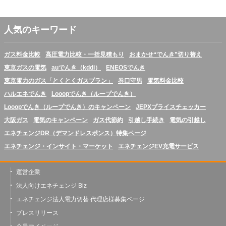
人気のキーワード
ガス料金比較
高圧電力比較・一括見積もり
おまかせ“でんき”切り替え
東京ガスの電気
auでんき（kddi）
ENEOSでんき
東京電力のガス「とくとくガスプラン」
巻口守男
電気料金比較
ハルエネでんき
Looopでんき（ループでんき）
Looopでんき（ループでんき）のキャンペーン
JEPXプライスチェッカー
大阪ガス
電気のキャンペーン
ガス代節約
引越し手続き
電気の引越し
エネチェンジDR（デマンドレスポンス）特集ページ
エネチェンジ・インサイト・マーケット
エネチェンジEV充電サービス
運営企業
法人向けエネチェンジ Biz
エネチェンジ法人電力切替 代理店様募集ページ
プレスリリース