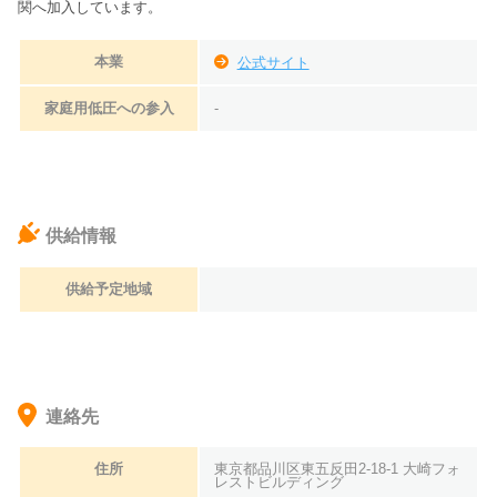
関へ加入しています。
本業
公式サイト
家庭用低圧への参入
-
供給情報
供給予定地域
連絡先
住所
東京都品川区東五反田2-18-1 大崎フォ
レストビルディング