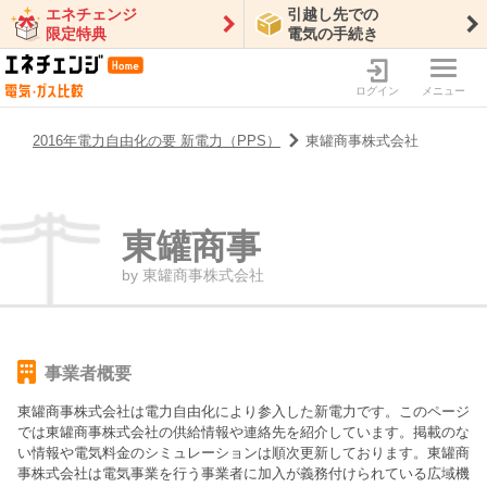
エネチェンジ
引越し先での
限定特典
電気の手続き
ログイン
メニュー
2016年電力自由化の要 新電力（PPS）
東罐商事株式会社
東罐商事
by
東罐商事株式会社
事業者概要
東罐商事株式会社
は電力自由化により参入した新電力です。このページ
では
東罐商事株式会社
の供給情報や連絡先を紹介しています。掲載のな
い情報や電気料金のシミュレーションは順次更新しております。
東罐商
事株式会社は電気事業を行う事業者に加入が義務付けられている広域機