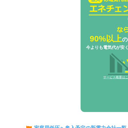
チェンジBizなら
90%以上
の
今よりも電気代が安
サービス概要は