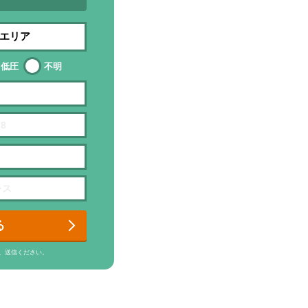
低圧
不明
る
、送信ください。