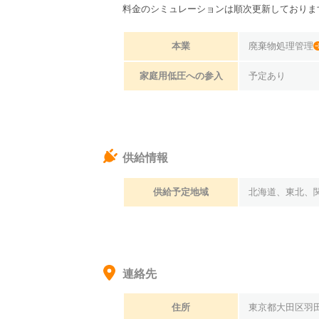
料金のシミュレーションは順次更新しておりま
本業
廃棄物処理管理
家庭用低圧への参入
予定あり
供給情報
供給予定地域
北海道、東北、
連絡先
住所
東京都大田区羽田