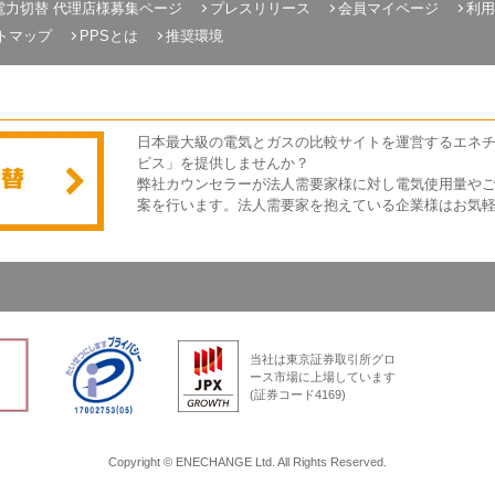
電力切替 代理店様募集ページ
プレスリリース
会員マイページ
利用
トマップ
PPSとは
推奨環境
日本最大級の電気とガスの比較サイトを運営するエネ
ビス」を提供しませんか？
弊社カウンセラーが法人需要家様に対し電気使用量や
案を行います。法人需要家を抱えている企業様はお気
当社は東京証券取引所グロ
ース市場に上場しています
(証券コード4169)
Copyright © ENECHANGE Ltd. All Rights Reserved.