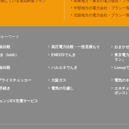
公開している電気料金プラン
関東地方・東京の電力会社・プ
中部地方の電力会社・プラン一
北陸地方の電力会社・プラン一
のキーワード
金比較
高圧電力比較・一括見積もり
おまかせ
き（kddi）
ENEOSでんき
東京電
ラン」
金比較
ハルエネでんき
Looo
Xプライスチェッカー
大阪ガス
電気の
手続き
電気の引越し
エネチェ
ポンス
ェンジEV充電サービス