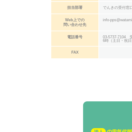
担当部署
でんきの受付窓
Web上での
info-pps@watami
問い合わせ先
電話番号
03-5737-7
6時（土日・祝
FAX
法人の電気代削減