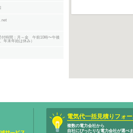
口
.net
104 受付時間：月～金 午前10時〜午後
日、年末年始は休み）
電気代一括見積りフォー
複数の電力会社から
自社にぴったりな電力会社が選べ
サービスエネ