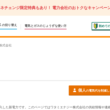
エネチェンジ限定特典もあり！
電力会社のおトクなキャンペー
ス
の切り替え
電気とガスの
じょうずな使い方
初めて
株式会社
個人
の電気代を削減し
入した新電力です。このページでは
ワタミエナジー株式会社
の供給情報や連