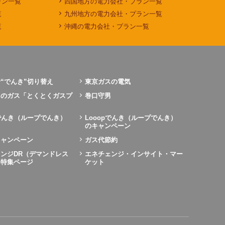
ラン一覧
四国地方の電力会社・プラン一覧
覧
九州地方の電力会社・プラン一覧
覧
沖縄の電力会社・プラン一覧
“でんき”切り替え
東京ガスの電気
力のガス「とくとくガスプ
巻口守男
pでんき（ループでんき）
Looopでんき（ループでんき）
のキャンペーン
キャンペーン
ガス代節約
ンジDR（デマンドレス
エネチェンジ・インサイト・マー
）特集ページ
ケット