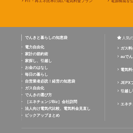
FIT・再エネ比率の高い電気料金プラン
電源構成を
でんきと暮らしの知恵袋
人気
電力自由化
ガス料
家計の節約術
auでん
家探し、引越し
お金のはなし
電気料
毎日の暮らし
自営業者必読！経営の知恵袋
JEP
ガス自由化
引越し
でんきの選び方
［エネチェンジBiz］会社訪問
エネチ
法人向け電気代比較、電気料金見直し
ピックアップまとめ