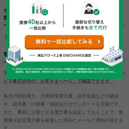
テプコカスタマーサービス株式会社（TCS）への電
気料金の支払方法は？
口座振替、払込み
による支払いが可能です。
電力使用データや請求書の確認方法は？
電気使用量や電気料金については、
テプコカスタマーサー
ビス株式会社の「お客さまページ」で確認できます。
各月の契約電力、月間使用電力量、請求金額などの確認
や、請求書・計算書・領収証のダウンロードも可能です。
また、事前に上限となる電力量を設定しておくことで、使
用量が設定電力量を超過した場合にメールで通知が届きま
す。