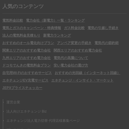
人気のコンテンツ
電気料金比較
電力会社（新電力）一覧・ランキング
電気とガスのキャンペーン・特典情報
ガス料金比較
電気の引越し手続き
法人の電気料金見積もり
新電力ランキング
おすすめのオール電化向けプラン
アンペア変更の手続き
電気代の節約術
関東エリアのおすすめ電力会社
関西エリアのおすすめ電力会社
九州エリアのおすすめ電力会社
電気代の高騰について
ドコモでんきの電気料金プラン
安い電力会社の選び方
自宅用Wi-Fiのおすすめサービス
おすすめの光回線（インターネット回線）
エネチェンジEV充電サービス
エネチェンジ・インサイト・マーケット
JEPXプライスチェッカー
運営企業
法人向けエネチェンジ Biz
エネチェンジ法人電力切替 代理店様募集ページ