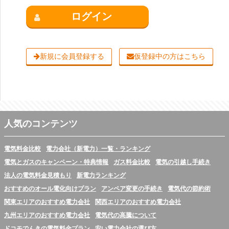
ログイン
新規に会員登録する
仮登録中の方はこちら
人気のコンテンツ
電気料金比較
電力会社（新電力）一覧・ランキング
電気とガスのキャンペーン・特典情報
ガス料金比較
電気の引越し手続き
法人の電気料金見積もり
新電力ランキング
おすすめのオール電化向けプラン
アンペア変更の手続き
電気代の節約術
関東エリアのおすすめ電力会社
関西エリアのおすすめ電力会社
九州エリアのおすすめ電力会社
電気代の高騰について
ドコモでんきの電気料金プラン
安い電力会社の選び方