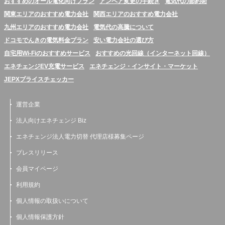
おすすめのオール電化向けプラン
アンペア変更の手続き
電気代の節約術
関東エリアのおすすめ電力会社
関西エリアのおすすめ電力会社
九州エリアのおすすめ電力会社
電気代の高騰について
ドコモでんきの電気料金プラン
安い電力会社の選び方
自宅用Wi-Fiのおすすめサービス
おすすめの光回線（インターネット回線）
エネチェンジEV充電サービス
エネチェンジ・インサイト・マーケット
JEPXプライスチェッカー
運営企業
法人向けエネチェンジ Biz
エネチェンジ法人電力切替 代理店様募集ページ
プレスリリース
会員マイページ
利用規約
個人情報の取扱いについて
個人情報保護方針